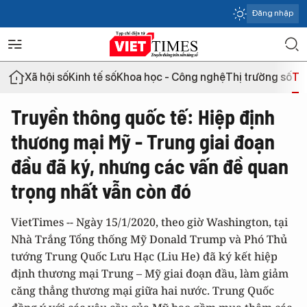
Đăng nhập
Xã hội số
Kinh tế số
Khoa học - Công nghệ
Thị trường số
Th
Truyền thông quốc tế: Hiệp định
thương mại Mỹ - Trung giai đoạn
đầu đã ký, nhưng các vấn đề quan
trọng nhất vẫn còn đó
VietTimes -- Ngày 15/1/2020, theo giờ Washington, tại
Nhà Trắng Tổng thống Mỹ Donald Trump và Phó Thủ
tướng Trung Quốc Lưu Hạc (Liu He) đã ký kết hiệp
định thương mại Trung – Mỹ giai đoạn đầu, làm giảm
căng thẳng thương mại giữa hai nước. Trung Quốc