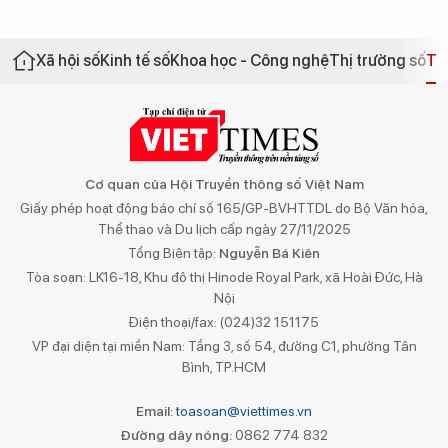
Xã hội số
Kinh tế số
Khoa học - Công nghệ
Thị trường số
Th
Cơ quan của Hội Truyền thông số Việt Nam
Giấy phép hoạt động báo chí số 165/GP-BVHTTDL do Bộ Văn hóa,
Thể thao và Du lịch cấp ngày 27/11/2025
Tổng Biên tập:
Nguyễn Bá Kiên
Tòa soạn: LK16-18, Khu đô thị Hinode Royal Park, xã Hoài Đức, Hà
Nội
Điện thoại/fax: (024)32 151175
VP đại diện tại miền Nam: Tầng 3, số 54, đường C1, phường Tân
Bình, TP.HCM
Email:
toasoan@viettimes.vn
Đường dây nóng:
0862 774 832