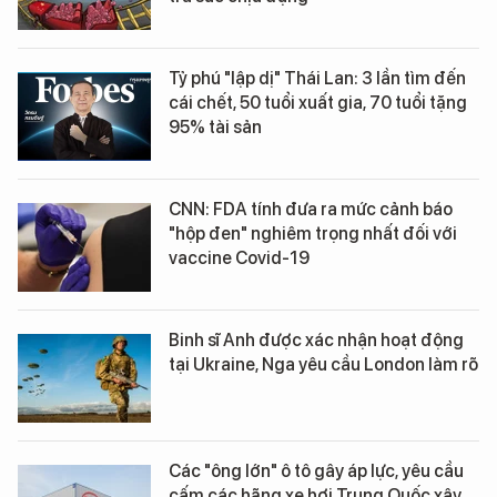
Tỷ phú "lập dị" Thái Lan: 3 lần tìm đến
cái chết, 50 tuổi xuất gia, 70 tuổi tặng
95% tài sản
CNN: FDA tính đưa ra mức cảnh báo
"hộp đen" nghiêm trọng nhất đối với
vaccine Covid-19
Binh sĩ Anh được xác nhận hoạt động
tại Ukraine, Nga yêu cầu London làm rõ
Các "ông lớn" ô tô gây áp lực, yêu cầu
cấm các hãng xe hơi Trung Quốc xây