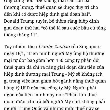
Ông cũng nói: “Để không mất các con bài
thương lượng, thuế quan sẽ được duy trì cho
đến khi có được hiệp định giai đoạn hai”.
Donald Trump tuyên bố thêm rằng hiệp định
giai đoạn thứ hai “có thể là sau cuộc bầu cử tổng
thống tháng 11”.
Tuy nhiên, theo
Lianhe Zaobao
của Singapore
ngày 16/1, “Liên minh người Mỹ ủng hộ thương
mại tự do” bao gồm hơn 150 công ty phản đối
thuế quan đã chỉ ra rằng giai đoạn đầu tiên của
hiệp định thương mại Trung - Mỹ sẽ không ích
gì trong việc làm giảm bớt gánh nặng thuế quan
hàng tỷ USD của các công ty Mỹ. Người phát
ngôn của liên minh này nói: “Phần lớn thuế
quan được chi trả bởi người Mỹ chứ không phải
người Trung Quốc và những mức thuế này sẽ