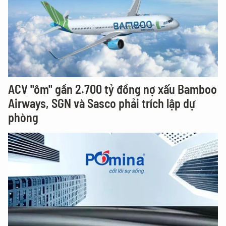
ACV "ôm" gần 2.700 tỷ đồng nợ xấu Bamboo
Airways, SGN và Sasco phải trích lập dự
phòng