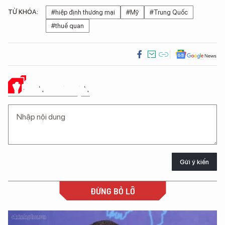
TỪ KHÓA:
#hiệp định thương mại
#Mỹ
#Trung Quốc
#thuế quan
Ý KIẾN CỦA BẠN
Gửi ý kiến
ĐỪNG BỎ LỠ