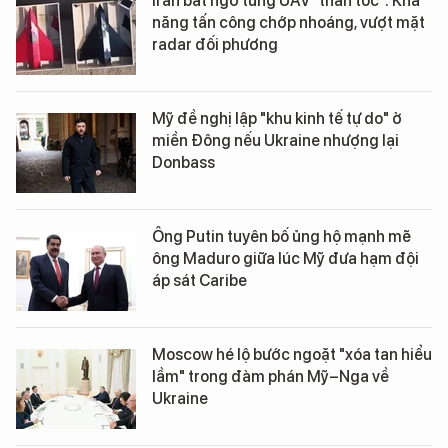
Iran bất ngờ tung UAV "thần tốc": Khả
năng tấn công chớp nhoáng, vượt mặt
radar đối phương
Mỹ đề nghị lập "khu kinh tế tự do" ở
miền Đông nếu Ukraine nhượng lại
Donbass
Ông Putin tuyên bố ủng hộ mạnh mẽ
ông Maduro giữa lúc Mỹ đưa hạm đội
áp sát Caribe
Moscow hé lộ bước ngoặt "xóa tan hiểu
lầm" trong đàm phán Mỹ–Nga về
Ukraine