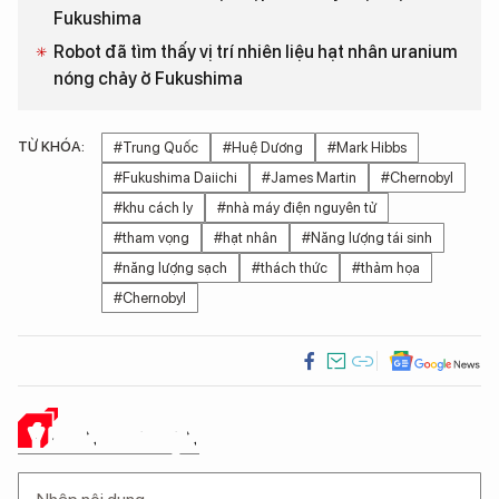
Fukushima
Robot đã tìm thấy vị trí nhiên liệu hạt nhân uranium
nóng chảy ở Fukushima
TỪ KHÓA:
#Trung Quốc
#Huệ Dương
#Mark Hibbs
#Fukushima Daiichi
#James Martin
#Chernobyl
#khu cách ly
#nhà máy điện nguyên tử
#tham vọng
#hạt nhân
#Năng lượng tái sinh
#năng lượng sạch
#thách thức
#thảm họa
#Chernobyl
Ý KIẾN CỦA BẠN