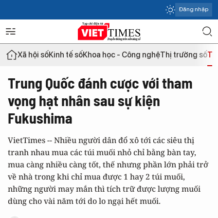
Đăng nhập
Xã hội số
Kinh tế số
Khoa học - Công nghệ
Thị trường số
Th
Trung Quốc đánh cược với tham
vọng hạt nhân sau sự kiện
Fukushima
VietTimes -- Nhiều người dân đổ xô tới các siêu thị
tranh nhau mua các túi muối nhỏ chỉ bằng bàn tay,
mua càng nhiều càng tốt, thế nhưng phần lớn phải trở
về nhà trong khi chỉ mua được 1 hay 2 túi muối,
những người may mắn thì tích trữ được lượng muối
dùng cho vài năm tới do lo ngại hết muối.