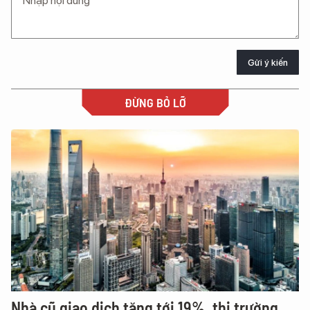
Gửi ý kiến
ĐỪNG BỎ LỠ
Nhà cũ giao dịch tăng tới 19%, thị trường