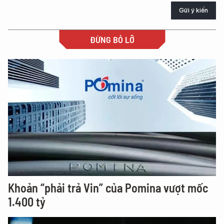
Gửi ý kiến
ĐỪNG BỎ LỠ
Khoản “phải trả Vin” của Pomina vượt mốc
1.400 tỷ