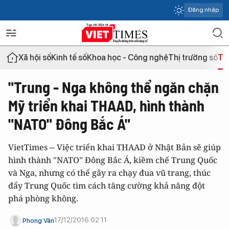
Đăng nhập
Xã hội số
Kinh tế số
Khoa học - Công nghệ
Thị trường số
Th
"Trung - Nga không thể ngăn chặn
Mỹ triển khai THAAD, hình thành
"NATO" Đông Bắc Á"
VietTimes -- Việc triển khai THAAD ở Nhật Bản sẽ giúp
hình thành "NATO" Đông Bắc Á, kiềm chế Trung Quốc
và Nga, nhưng có thể gây ra chạy đua vũ trang, thúc
đẩy Trung Quốc tìm cách tăng cường khả năng đột
phá phòng không.
17/12/2016 02:11
Phong Vân