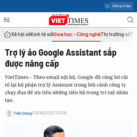
Đăng nhập
Xã hội số
Kinh tế số
Khoa học - Công nghệ
Thị trường số
Th
Trợ lý ảo Google Assistant sắp
được nâng cấp
VietTimes – Theo email nội bộ, Google đã công bố cải
tổ lại bộ phận trợ lý Assistant trong bối cảnh công ty
chạy đua để ưu tiên những tiến bộ trong trí tuệ nhân
tạo.
02/08/2023 23:28
Tiến Dũng