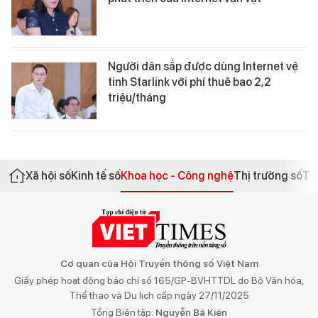
Người dân sắp được dùng Internet vệ
tinh Starlink với phí thuê bao 2,2
triệu/tháng
Xã hội số
Kinh tế số
Khoa học - Công nghệ
Thị trường số
Th
Cơ quan của Hội Truyền thông số Việt Nam
Giấy phép hoạt động báo chí số 165/GP-BVHTTDL do Bộ Văn hóa,
Thể thao và Du lịch cấp ngày 27/11/2025
Tổng Biên tập:
Nguyễn Bá Kiên