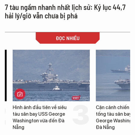
7 tàu ngầm nhanh nhất lịch sử: Kỷ lục 44,7
hải lý/giờ vẫn chưa bị phá
ĐỌC NHIỀU
Hình ảnh đầu tiên về siêu
Cận cảnh chiến hạm 
tàu sân bay USS George
tống tàu sân bay USS
Washington vừa đến Đà
George Washington 
Nẵng
Đà Nẵng