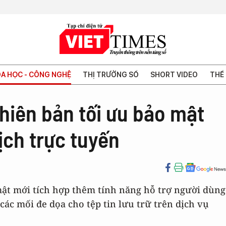
A HỌC - CÔNG NGHỆ
THỊ TRƯỜNG SỐ
SHORT VIDEO
THẾ 
hiên bản tối ưu bảo mật
ịch trực tuyến
ật mới tích hợp thêm tính năng hỗ trợ người dùng
 các mối đe dọa cho tệp tin lưu trữ trên dịch vụ