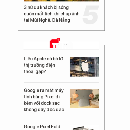
3 nữ du khách bị sóng
cuốn mất tích khi chụp ảnh
tại Mũi Nghê, Đà Nẵng
TIN MỚI
Liệu Apple có bỏ lỡ
thị trường điện
thoại gập?
Google ra mắt máy
tính bảng Pixel đi
kèm với dock sạc
không dây độc đáo
Google Pixel Fold