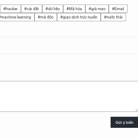
#hacker
#cài đặt
#dữ liệu
#Mã hóa
#giả mạo
#Email
#machine learning
#mã độc
#giao dịch trực tuyến
#nước thải
Gửi ý kiến