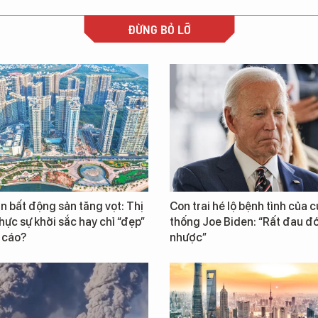
ĐỪNG BỎ LỠ
n bất động sản tăng vọt: Thị
Con trai hé lộ bệnh tình của 
hực sự khởi sắc hay chỉ “đẹp”
thống Joe Biden: “Rất đau đ
 cáo?
nhược”