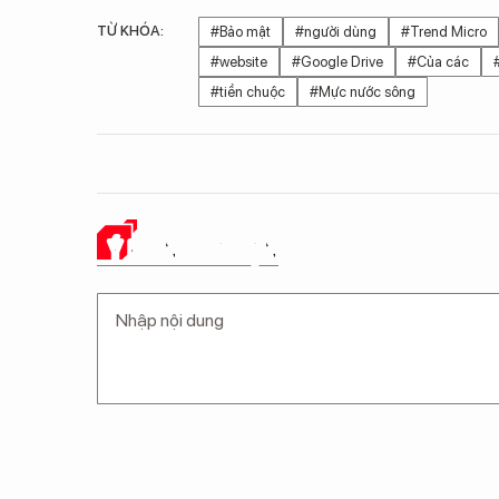
TỪ KHÓA:
#Bảo mật
#người dùng
#Trend Micro
#website
#Google Drive
#Của các
#tiền chuộc
#Mực nước sông
Ý KIẾN CỦA BẠN