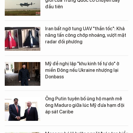
giới của Trung Quốc có chuyến bay
đầu tiên
Iran bất ngờ tung UAV "thần tốc": Khả
năng tấn công chớp nhoáng, vượt mặt
radar đối phương
Mỹ đề nghị lập "khu kinh tế tự do" ở
miền Đông nếu Ukraine nhượng lại
Donbass
Ông Putin tuyên bố ủng hộ mạnh mẽ
ông Maduro giữa lúc Mỹ đưa hạm đội
áp sát Caribe