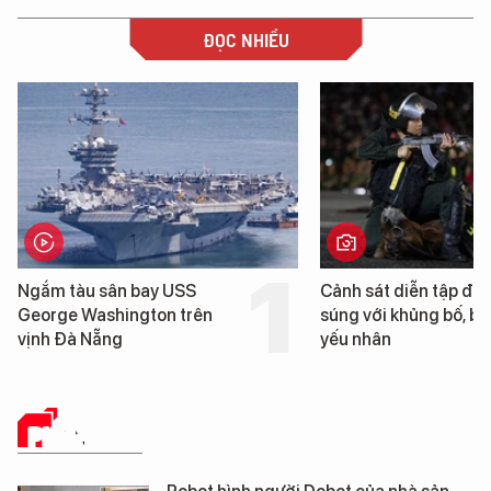
ĐỌC NHIỀU
Cảnh sát diễn tập đấu
Hình ảnh đầu tiên về 
súng với khủng bố, bảo vệ
tàu sân bay USS Geo
yếu nhân
Washington vừa đến 
Nẵng
PHÂN TÍCH