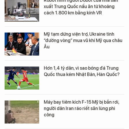
Robot hình người Dobot của nhà sản
xuất Trung Quốc nấu ăn từ khoảng
cách 1.800 km bằng kính VR
Mỹ tạm dừng viện trợ, Ukraine tính
“đường vòng” mua vũ khí Mỹ qua châu
Âu
Hơn 1,4 tỷ dân, vì sao bóng đá Trung
Quốc thua kém Nhật Bản, Hàn Quốc?
Máy bay tiêm kích F-15 Mỹ bị bắn rơi,
người dân Iran ráo riết săn lùng phi
công