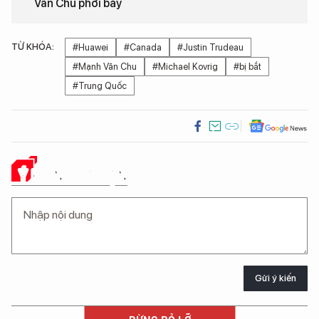
Vãn Chu phơi bày
TỪ KHÓA:
#Huawei
#Canada
#Justin Trudeau
#Mạnh Vãn Chu
#Michael Kovrig
#bị bắt
#Trung Quốc
Ý KIẾN CỦA BẠN
Gửi ý kiến