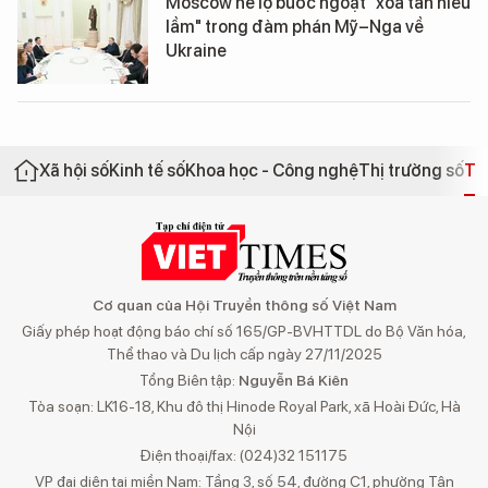
Moscow hé lộ bước ngoặt "xóa tan hiểu
lầm" trong đàm phán Mỹ–Nga về
Ukraine
Xã hội số
Kinh tế số
Khoa học - Công nghệ
Thị trường số
Th
Cơ quan của Hội Truyền thông số Việt Nam
Giấy phép hoạt động báo chí số 165/GP-BVHTTDL do Bộ Văn hóa,
Thể thao và Du lịch cấp ngày 27/11/2025
Tổng Biên tập:
Nguyễn Bá Kiên
Tòa soạn: LK16-18, Khu đô thị Hinode Royal Park, xã Hoài Đức, Hà
Nội
Điện thoại/fax: (024)32 151175
VP đại diện tại miền Nam: Tầng 3, số 54, đường C1, phường Tân