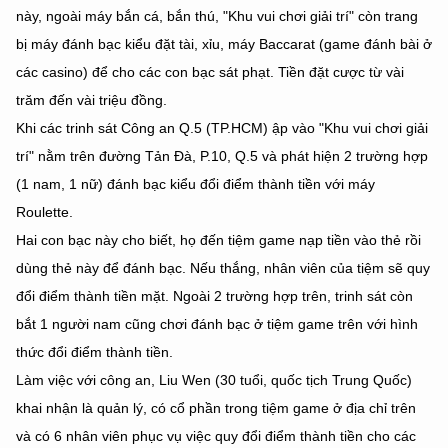
này, ngoài máy bắn cá, bắn thú, "Khu vui chơi giải trí" còn trang
bị máy đánh bạc kiểu đặt tài, xỉu, máy Baccarat (game đánh bài ở
các casino) để cho các con bạc sát phạt. Tiền đặt cược từ vài
trăm đến vài triệu đồng.
Khi các trinh sát Công an Q.5 (TP.HCM) ập vào "Khu vui chơi giải
trí" nằm trên đường Tản Đà, P.10, Q.5 và phát hiện 2 trường hợp
(1 nam, 1 nữ) đánh bạc kiểu đổi điểm thành tiền với máy
Roulette.
Hai con bạc này cho biết, họ đến tiệm game nạp tiền vào thẻ rồi
dùng thẻ này để đánh bạc. Nếu thắng, nhân viên của tiệm sẽ quy
đổi điểm thành tiền mặt. Ngoài 2 trường hợp trên, trinh sát còn
bắt 1 người nam cũng chơi đánh bạc ở tiệm game trên với hình
thức đổi điểm thành tiền.
Làm việc với công an, Liu Wen (30 tuổi, quốc tịch Trung Quốc)
khai nhận là quản lý, có cổ phần trong tiệm game ở địa chỉ trên
và có 6 nhân viên phục vụ việc quy đổi điểm thành tiền cho các