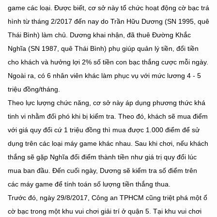
game các loại. Được biết, cơ sở này tổ chức hoạt động cờ bạc trá
hình từ tháng 2/2017 đến nay do Trần Hữu Dương (SN 1995, quê
Thái Bình) làm chủ. Dương khai nhận, đã thuê Đường Khắc
Nghĩa (SN 1987, quê Thái Bình) phụ giúp quản lý tiền, đổi tiền
cho khách và hưởng lợi 2% số tiền con bạc thắng cược mỗi ngày.
Ngoài ra, có 6 nhân viên khác làm phục vụ với mức lương 4 - 5
triệu đồng/tháng.
Theo lực lượng chức năng, cơ sở này áp dụng phương thức khá
tinh vi nhằm đối phó khi bị kiểm tra. Theo đó, khách sẽ mua điểm
với giá quy đổi cứ 1 triệu đồng thì mua được 1.000 điểm để sử
dụng trên các loại máy game khác nhau. Sau khi chơi, nếu khách
thắng sẽ gặp Nghĩa đổi điểm thành tiền như giá trị quy đổi lúc
mua ban đầu. Đến cuối ngày, Dương sẽ kiểm tra số điểm trên
các máy game để tính toán số lượng tiền thắng thua.
Trước đó, ngày 29/8/2017, Công an TPHCM cũng triệt phá một ổ
cờ bạc trong một khu vui chơi giải trí ở quận 5. Tại khu vui chơi