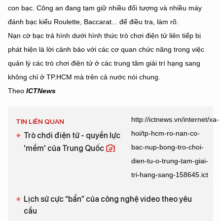
con bạc. Công an đang tạm giữ nhiều đối tượng và nhiều máy
đánh bạc kiểu Roulette, Baccarat... để điều tra, làm rõ.
Nạn cờ bạc trá hình dưới hình thức trò chơi điện tử liên tiếp bị
phát hiện là lời cảnh báo với các cơ quan chức năng trong việc
quản lý các trò chơi điện tử ở các trung tâm giải trí hạng sang
không chỉ ở TP.HCM mà trên cả nước nói chung.
Theo
ICTNews
http://ictnews.vn/internet/xa-
TIN LIÊN QUAN
hoi/tp-hcm-ro-nan-co-
Trò chơi điện tử - quyền lực
bac-nup-bong-tro-choi-
'mềm' của Trung Quốc
dien-tu-o-trung-tam-giai-
tri-hang-sang-158645.ict
Lịch sử cực “bẩn” của công nghệ video theo yêu
cầu