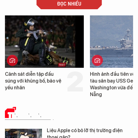
ĐỌC NHIỀU
Cảnh sát diễn tập đấu
Hình ảnh đầu tiên về 
súng với khủng bố, bảo vệ
tàu sân bay USS Geo
yếu nhân
Washington vừa đến 
Nẵng
TIN CÔNG NGHỆ
Liệu Apple có bỏ lỡ thị trường điện
thoại gập?