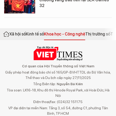
32
Xã hội số
Kinh tế số
Khoa học - Công nghệ
Thị trường số
Th
Cơ quan của Hội Truyền thông số Việt Nam
Giấy phép hoạt động báo chí số 165/GP-BVHTTDL do Bộ Văn hóa,
Thể thao và Du lịch cấp ngày 27/11/2025
Tổng Biên tập:
Nguyễn Bá Kiên
Tòa soạn: LK16-18, Khu đô thị Hinode Royal Park, xã Hoài Đức, Hà
Nội
Điện thoại/fax: (024)32 151175
VP đại diện tại miền Nam: Tầng 3, số 54, đường C1, phường Tân
Bình, TP.HCM