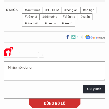
TỪ KHÓA:
#vietttimes
#TP HCM
#công an
#cờ bạc
#trò chơi
#đối tượng
#điều tra
#vụ án
#phát hiện
#hành vi
#làm rõ
Ý KIẾN CỦA BẠN
Gửi ý kiến
ĐỪNG BỎ LỠ