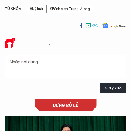
TỪ KHÓA:
#Kỷ luật
#Bệnh viện Trưng Vương
Ý KIẾN CỦA BẠN
Gửi ý kiến
ĐỪNG BỎ LỠ