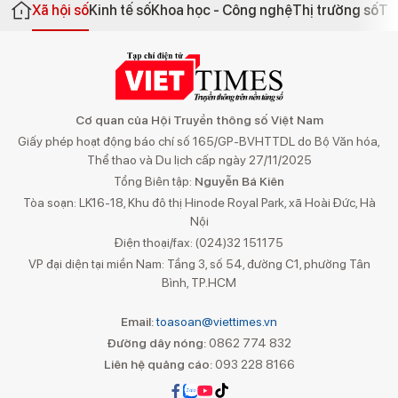
Xã hội số
Kinh tế số
Khoa học - Công nghệ
Thị trường số
Th
Cơ quan của Hội Truyền thông số Việt Nam
Giấy phép hoạt động báo chí số 165/GP-BVHTTDL do Bộ Văn hóa,
Thể thao và Du lịch cấp ngày 27/11/2025
Tổng Biên tập:
Nguyễn Bá Kiên
Tòa soạn: LK16-18, Khu đô thị Hinode Royal Park, xã Hoài Đức, Hà
Nội
Điện thoại/fax: (024)32 151175
VP đại diện tại miền Nam: Tầng 3, số 54, đường C1, phường Tân
Bình, TP.HCM
Email:
toasoan@viettimes.vn
Đường dây nóng:
0862 774 832
Liên hệ quảng cáo:
093 228 8166