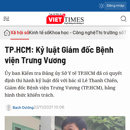
Đăng nhập
Xã hội số
Kinh tế số
Khoa học - Công nghệ
Thị trường số
Th
TP.HCM: Kỷ luật Giám đốc Bệnh
viện Trưng Vương
Ủy ban Kiểm tra Đảng ủy Sở Y tế TP.HCM đã có quyết
định thi hành kỷ luật đối với bác sĩ Lê Thanh Chiến,
Giám đốc Bệnh viện Trưng Vương (TP.HCM), bằng
hình thức khiển trách.
22/11/2021 10:06
Bạch Dương