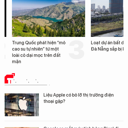
Trung Quốc phát hiện “mỏ
Loạt dự án bất động 
cao su tự nhiên” từ một
Đà Nẵng sắp bị kiểm t
loài cỏ dại mọc trên đất
mặn
TIN CÔNG NGHỆ
Liệu Apple có bỏ lỡ thị trường điện
thoại gập?