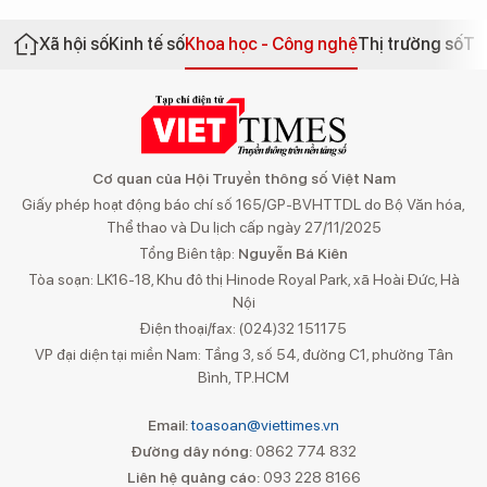
Xã hội số
Kinh tế số
Khoa học - Công nghệ
Thị trường số
Th
Cơ quan của Hội Truyền thông số Việt Nam
Giấy phép hoạt động báo chí số 165/GP-BVHTTDL do Bộ Văn hóa,
Thể thao và Du lịch cấp ngày 27/11/2025
Tổng Biên tập:
Nguyễn Bá Kiên
Tòa soạn: LK16-18, Khu đô thị Hinode Royal Park, xã Hoài Đức, Hà
Nội
Điện thoại/fax: (024)32 151175
VP đại diện tại miền Nam: Tầng 3, số 54, đường C1, phường Tân
Bình, TP.HCM
Email:
toasoan@viettimes.vn
Đường dây nóng:
0862 774 832
Liên hệ quảng cáo:
093 228 8166