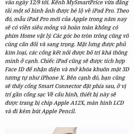
vào ngày 12/9 tới. Kênh MySmartPrice vừa đăng
tải một số hình ảnh được hé lộ về iPad Pro. Theo
đó, mẫu iPad Pro mới của Apple trong năm nay
sẽ có viền siêu mỏng và hoàn toàn không có
phím Home vật lý. Các góc bo tròn trông cũng vô
cùng cân đối và sang trọng. Mặt lưng được phủ
kim loại, các cổng kết nối được bố trí khá thông
minh ở cạnh. Chiếc iPad cũng sẽ được tích hợp
Face ID để nhận diện và mở khóa khuôn mặt 3D
tương tự như iPhone X. Bên cạnh đó, bạn cũng
sẽ thấy cổng Smart Connector đặt phía sau, ở vị
trí gần cổng sạc Về cấu hình, thiết bị này sẽ
được trang bị chip Apple A12X, màn hình LCD
và đi kèm bút Apple Pencil.