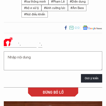
#loa thông minh
#Phạm Lê
#Điện dung
#bộ vi xử lý
#kính cường lực
#Âm Bass
#Nút điều khiển
Ý KIẾN CỦA BẠN
Gửi ý kiến
ĐỪNG BỎ LỠ