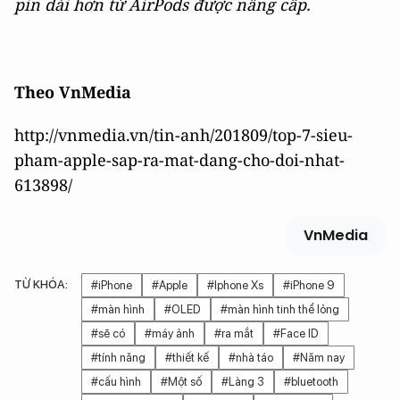
pin dài hơn từ AirPods được nâng cấp.
Theo VnMedia
http://vnmedia.vn/tin-anh/201809/top-7-sieu-
pham-apple-sap-ra-mat-dang-cho-doi-nhat-
613898/
VnMedia
TỪ KHÓA:
#iPhone
#Apple
#Iphone Xs
#iPhone 9
#màn hình
#OLED
#màn hình tinh thể lỏng
#sẽ có
#máy ảnh
#ra mắt
#Face ID
#tính năng
#thiết kế
#nhà táo
#Năm nay
#cấu hình
#Một số
#Làng 3
#bluetooth