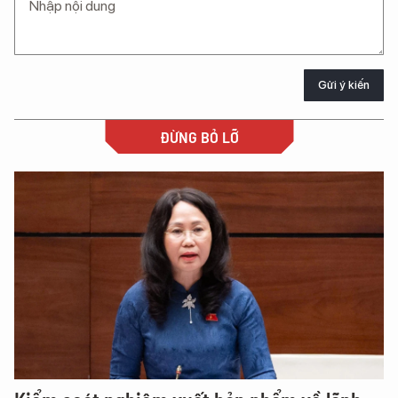
Gửi ý kiến
ĐỪNG BỎ LỠ