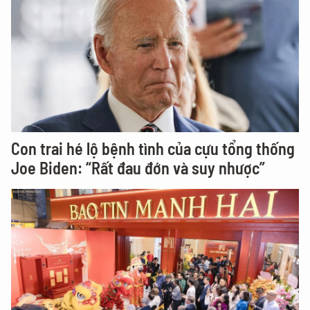
Con trai hé lộ bệnh tình của cựu tổng thống
Joe Biden: “Rất đau đớn và suy nhược”