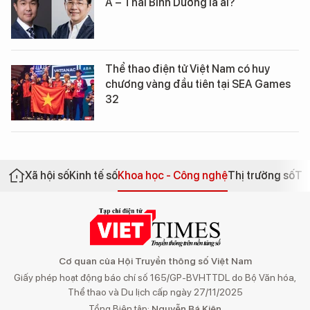
Á – Thái Bình Dương là ai?
Thể thao điện tử Việt Nam có huy
chương vàng đầu tiên tại SEA Games
32
Xã hội số
Kinh tế số
Khoa học - Công nghệ
Thị trường số
Th
Cơ quan của Hội Truyền thông số Việt Nam
Giấy phép hoạt động báo chí số 165/GP-BVHTTDL do Bộ Văn hóa,
Thể thao và Du lịch cấp ngày 27/11/2025
Tổng Biên tập:
Nguyễn Bá Kiên