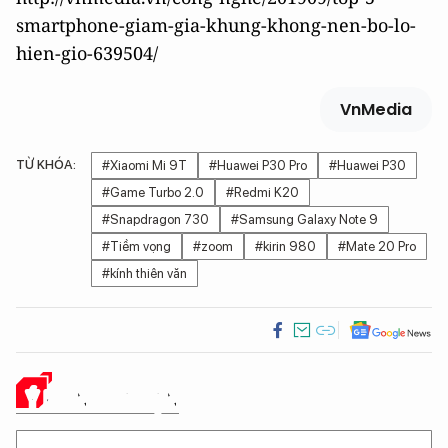
smartphone-giam-gia-khung-khong-nen-bo-lo-
hien-gio-639504/
VnMedia
TỪ KHÓA:
#Xiaomi Mi 9T
#Huawei P30 Pro
#Huawei P30
#Game Turbo 2.0
#Redmi K20
#Snapdragon 730
#Samsung Galaxy Note 9
#Tiềm vọng
#zoom
#kirin 980
#Mate 20 Pro
#kính thiên văn
Ý KIẾN CỦA BẠN