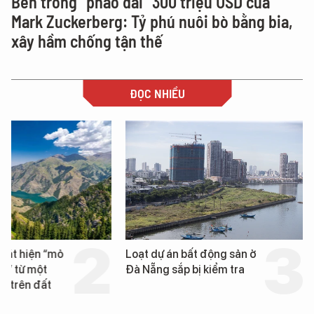
Bên trong "pháo đài" 300 triệu USD của
Mark Zuckerberg: Tỷ phú nuôi bò bằng bia,
xây hầm chống tận thế
ĐỌC NHIỀU
Loạt dự án bất động sản ở
Nga xây dựng hơn 1.
Đà Nẵng sắp bị kiểm tra
km "hành lang chống
UAV" bảo vệ tuyến hậ
cần trên chiến trường