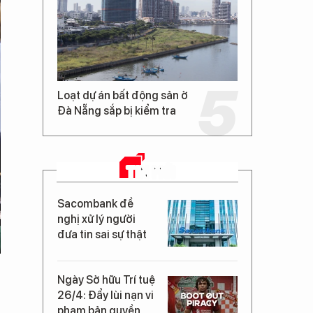
Loạt dự án bất động sản ở
Đà Nẵng sắp bị kiểm tra
TIN MỚI
Sacombank đề
nghị xử lý người
đưa tin sai sự thật
Ngày Sở hữu Trí tuệ
26/4: Đẩy lùi nạn vi
phạm bản quyền