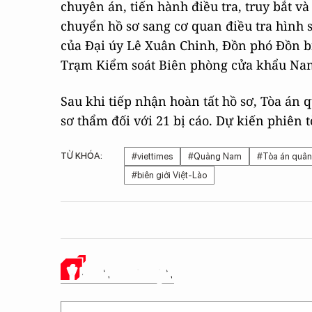
chuyên án, tiến hành điều tra, truy bắt và
chuyển hồ sơ sang cơ quan điều tra hình 
của Đại úy Lê Xuân Chinh, Đồn phó Đồn 
Trạm Kiểm soát Biên phòng cửa khẩu Na
Sau khi tiếp nhận hoàn tất hồ sơ, Tòa án
sơ thẩm đối với 21 bị cáo. Dự kiến phiên tò
TỪ KHÓA:
#viettimes
#Quảng Nam
#Tòa án quân
#biên giới Việt-Lào
Ý KIẾN CỦA BẠN