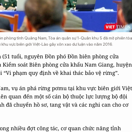
biên phòng tỉnh Quảng Nam, Tòa án quân sự 1-Quân khu 5 đã mở phiên tò
ại khu vực biên giới Việt-Lào gây xôn xao dư luận vào năm 2016.
h (51 tuổi, nguyên Đồn phó Đồn biên phòng cửa
 Kiểm soát Biên phòng cửa khẩu Nam Giang, huyện
ội “Vi phạm quy định về khai thác bảo vệ rừng”.
m, vụ án phá rừng pơmu tại khu vực biên giới Việt
iên quan đến một số cán bộ thuộc lực lượng bộ đội
 đã chuyển hồ sơ, tang vật và các nghi can cho cơ
rong nhiều đợt công tác, cơ quan chức năng tỉnh