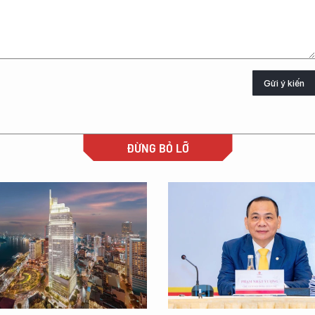
Gửi ý kiến
ĐỪNG BỎ LỠ