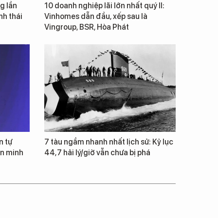
g lần
10 doanh nghiệp lãi lớn nhất quý II:
inh thái
Vinhomes dẫn đầu, xếp sau là
Vingroup, BSR, Hòa Phát
n tự
7 tàu ngầm nhanh nhất lịch sử: Kỷ lục
ăn minh
44,7 hải lý/giờ vẫn chưa bị phá