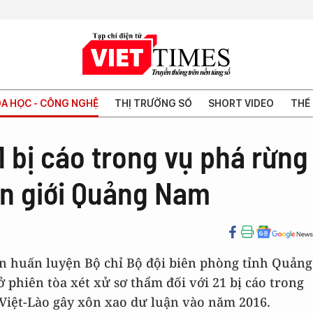
A HỌC - CÔNG NGHỆ
THỊ TRƯỜNG SỐ
SHORT VIDEO
THẾ 
1 bị cáo trong vụ phá rừng
ên giới Quảng Nam
oàn huấn luyện Bộ chỉ Bộ đội biên phòng tỉnh Quảng
phiên tòa xét xử sơ thẩm đối với 21 bị cáo trong
Việt-Lào gây xôn xao dư luận vào năm 2016.