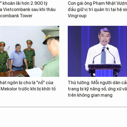
" khoản lãi hơn 2.900 tỷ
Con gái ông Phạm Nhật Vượn
a Vietcombank sau khi thâu
đầu giữ vị trí quản trị tại hệ s
tcombank Tower
Vingroup
át ngôn bị cho là "nổ" của
Thủ tướng: Mỗi người dân cầ
 Mekolor trước khi bị khởi tố
trang bị kỹ năng số, ứng xử v
trên không gian mạng