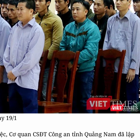
ay 19/1
việc, Cơ quan CSĐT Công an tỉnh Quảng Nam đã lập