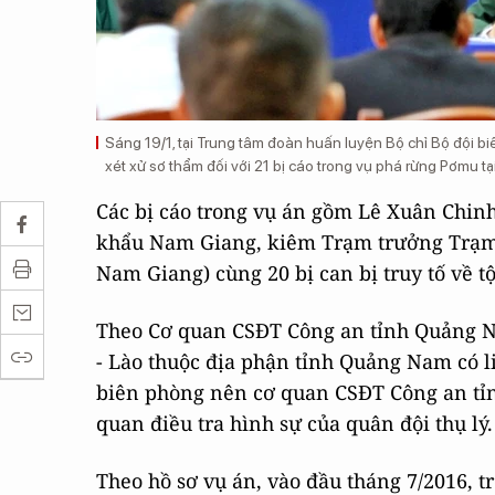
Sáng 19/1, tại Trung tâm đoàn huấn luyện Bộ chỉ Bộ đội 
xét xử sơ thẩm đối với 21 bị cáo trong vụ phá rừng Pơmu t
Các bị cáo trong vụ án gồm Lê Xuân Chin
khẩu Nam Giang, kiêm Trạm trưởng Trạm
Nam Giang) cùng 20 bị can bị truy tố về t
Theo Cơ quan CSĐT Công an tỉnh Quảng Na
- Lào thuộc địa phận tỉnh Quảng Nam có l
biên phòng nên cơ quan CSĐT Công an tỉnh
quan điều tra hình sự của quân đội thụ lý.
Theo hồ sơ vụ án, vào đầu tháng 7/2016, t