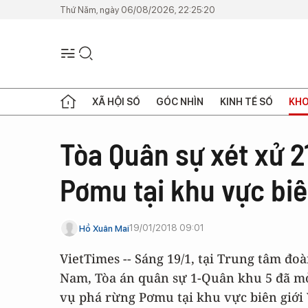
Thứ Năm, ngày 06/08/2026, 22:25:20
XÃ HỘI SỐ
GÓC NHÌN
KINH TẾ SỐ
KHO
Tòa Quân sự xét xử 2
Pơmu tại khu vực bi
19/01/2018 09:01
Hồ Xuân Mai
VietTimes -- Sáng 19/1, tại Trung tâm đ
Nam, Tòa án quân sự 1-Quân khu 5 đã mở 
vụ phá rừng Pơmu tại khu vực biên giới 