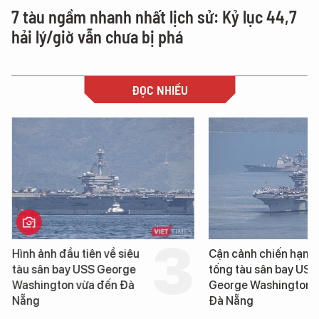
7 tàu ngầm nhanh nhất lịch sử: Kỷ lục 44,7
hải lý/giờ vẫn chưa bị phá
ĐỌC NHIỀU
Hình ảnh đầu tiên về siêu
Cận cảnh chiến hạm 
tàu sân bay USS George
tống tàu sân bay USS
Washington vừa đến Đà
George Washington 
Nẵng
Đà Nẵng