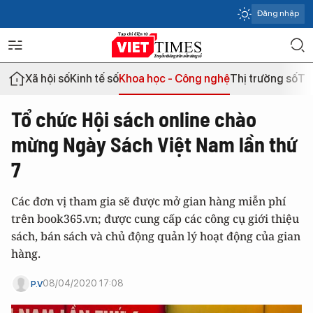
Đăng nhập
Xã hội số
Kinh tế số
Khoa học - Công nghệ
Thị trường số
Th
Tổ chức Hội sách online chào
mừng Ngày Sách Việt Nam lần thứ
7
Các đơn vị tham gia sẽ được mở gian hàng miễn phí
trên book365.vn; được cung cấp các công cụ giới thiệu
sách, bán sách và chủ động quản lý hoạt động của gian
hàng.
08/04/2020 17:08
P.V