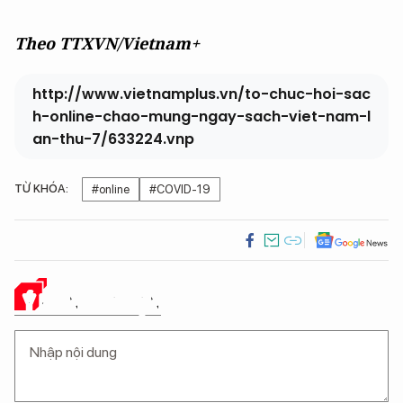
Theo TTXVN/Vietnam+
http://www.vietnamplus.vn/to-chuc-hoi-sac
h-online-chao-mung-ngay-sach-viet-nam-l
an-thu-7/633224.vnp
TỪ KHÓA:
#online
#COVID-19
Ý KIẾN CỦA BẠN