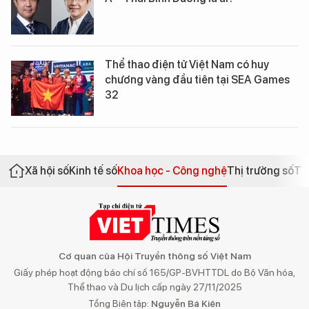
Thể thao điện tử Việt Nam có huy
chương vàng đầu tiên tại SEA Games
32
Xã hội số
Kinh tế số
Khoa học - Công nghệ
Thị trường số
Th
Cơ quan của Hội Truyền thông số Việt Nam
Giấy phép hoạt động báo chí số 165/GP-BVHTTDL do Bộ Văn hóa,
Thể thao và Du lịch cấp ngày 27/11/2025
Tổng Biên tập:
Nguyễn Bá Kiên