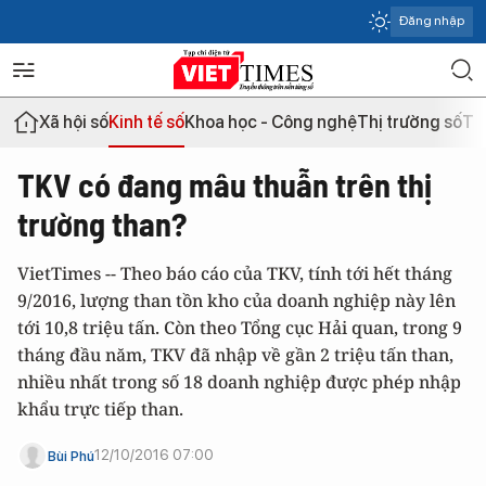
Đăng nhập
Xã hội số
Kinh tế số
Khoa học - Công nghệ
Thị trường số
Th
TKV có đang mâu thuẫn trên thị
trường than?
VietTimes -- Theo báo cáo của TKV, tính tới hết tháng
9/2016, lượng than tồn kho của doanh nghiệp này lên
tới 10,8 triệu tấn. Còn theo Tổng cục Hải quan, trong 9
tháng đầu năm, TKV đã nhập về gần 2 triệu tấn than,
nhiều nhất trong số 18 doanh nghiệp được phép nhập
khẩu trực tiếp than.
12/10/2016 07:00
Bùi Phú