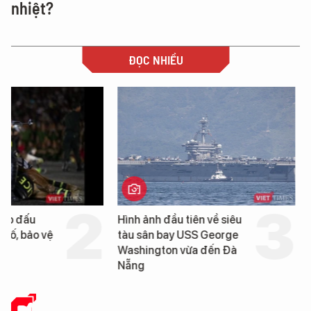
nhiệt?
ĐỌC NHIỀU
Hình ảnh đầu tiên về siêu
Cận cảnh chiến hạm 
tàu sân bay USS George
tống tàu sân bay USS
Washington vừa đến Đà
George Washington 
Nẵng
Đà Nẵng