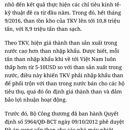
nhỏ đến kết quả thực hiện các chỉ tiêu kinh tế-
kỹ thuật đề ra từ đầu năm. Trong đó, hết tháng
9/2016, than tồn kho của TKV lên tới 10,8 triệu
tấn, với 8,9 triệu tấn than sạch.
Theo TKV, hiện giá thành than sản xuất trong
nước cao hơn than nhập khẩu. Được biết, mỗi
tấn than nhập khẩu khi về tới Việt Nam luôn
thấp hơn từ 5-10USD so với than sản xuất trong
nước, điều này khiến TKV phải nhập khẩu than
để phối trộn với than trong nước bán cho các hộ
tiêu thụ, quá đó ổn định giá thành than và đảm
bảo lợi nhuận hoạt động.
Trước đó, Bộ Công thương đã ban hành Quyết
định số 5964/QĐ-BCT ngày 09/10/2012 phê duyệt
Đề án cung cấp than cho các nhà máy nhiệt