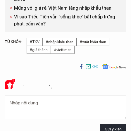
Mừng với giá rẻ, Việt Nam tăng nhập khẩu than
Vì sao Triều Tiên vẫn “sống khỏe” bất chấp trừng
phạt, cấm vận?
TỪ KHÓA:
#TKV
#nhập khẩu than
#xuất khẩu than
#giá thành
#viettimes
Ý KIẾN CỦA BẠN
Gửi ý kiến