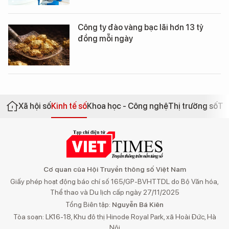
Công ty đào vàng bạc lãi hơn 13 tỷ
đồng mỗi ngày
Xã hội số
Kinh tế số
Khoa học - Công nghệ
Thị trường số
Th
Cơ quan của Hội Truyền thông số Việt Nam
Giấy phép hoạt động báo chí số 165/GP-BVHTTDL do Bộ Văn hóa,
Thể thao và Du lịch cấp ngày 27/11/2025
Tổng Biên tập:
Nguyễn Bá Kiên
Tòa soạn: LK16-18, Khu đô thị Hinode Royal Park, xã Hoài Đức, Hà
Nội