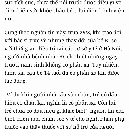
sức tích cực, chưa thể nói trước được điều gì về
diễn biến sức khỏe cháu bé", đại diện bệnh viện
nói.
Cũng theo nguồn tin này, trưa 29/3, khi trao đổi
với bác sĩ trực về những thay đổi của bé Đ. so
với thời gian điều trị tại các cơ sở y tế ở Hà Nội,
người nhà bệnh nhân Đ. cho biết những ngày
trước, nam sinh không có phản xạ. Tuy nhiên,
hiện tại, cậu bé 14 tuổi đã có phản xạ khi được
tác động.
"Ví dụ khi người nhà cấu vào chân, trẻ có dấu
hiệu co chân lại, nghĩa là có phản xạ. Còn lại,
trẻ chưa có dấu hiệu gì khác biệt", nguồn tin cho
biết. Hiện mọi chăm sóc y tế cho bệnh nhân phụ
thuộc vào thầy thuốc với sự hỗ trợ của người