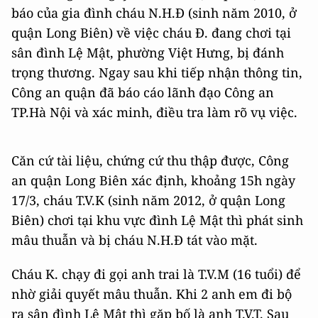
báo của gia đình cháu N.H.Đ (sinh năm 2010, ở
quận Long Biên) về việc cháu Đ. đang chơi tại
sân đình Lệ Mật, phường Việt Hưng, bị đánh
trọng thương. Ngay sau khi tiếp nhận thông tin,
Công an quận đã báo cáo lãnh đạo Công an
TP.Hà Nội và xác minh, điều tra làm rõ vụ việc.
Căn cứ tài liệu, chứng cứ thu thập được, Công
an quận Long Biên xác định, khoảng 15h ngày
17/3, cháu T.V.K (sinh năm 2012, ở quận Long
Biên) chơi tại khu vực đình Lệ Mật thì phát sinh
mâu thuẫn và bị cháu N.H.Đ tát vào mặt.
Cháu K. chạy đi gọi anh trai là T.V.M (16 tuổi) để
nhờ giải quyết mâu thuẫn. Khi 2 anh em đi bộ
ra sân đình Lệ Mật thì gặp bố là anh T.V.T. Sau