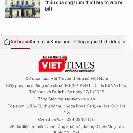
thầu của ông trùm thiết bị y tế vừa bị
bắt
Xã hội số
Kinh tế số
Khoa học - Công nghệ
Thị trường số
Th
Cơ quan của Hội Truyền thông số Việt Nam
Giấy phép hoạt động báo chí số 165/GP-BVHTTDL do Bộ Văn hóa,
Thể thao và Du lịch cấp ngày 27/11/2025
Tổng Biên tập:
Nguyễn Bá Kiên
Tòa soạn: LK16-18, Khu đô thị Hinode Royal Park, xã Hoài Đức, Hà
Nội
Điện thoại/fax: (024)32 151175
VP đại diện tại miền Nam: Tầng 3, số 54, đường C1, phường Tân
Bình, TP.HCM