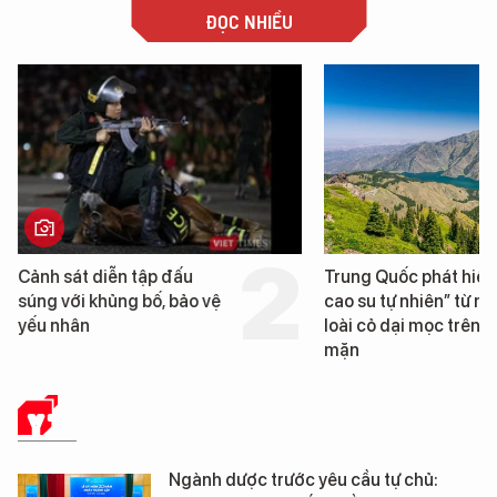
ĐỌC NHIỀU
ảnh sát diễn tập đấu
Trung Quốc phát hiện “m
úng với khủng bố, bảo vệ
cao su tự nhiên” từ một
ếu nhân
loài cỏ dại mọc trên đất
mặn
Y TẾ
Ngành dược trước yêu cầu tự chủ: