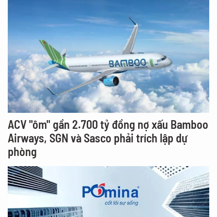
ACV "ôm" gần 2.700 tỷ đồng nợ xấu Bamboo
Airways, SGN và Sasco phải trích lập dự
phòng