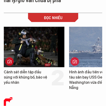
ĐỌC NHIỀU
Hình ảnh đầu tiên về siêu
Cận cảnh chiến hạm 
tàu sân bay USS George
tống tàu sân bay USS
Washington vừa đến Đà
George Washington 
Nẵng
Đà Nẵng
BÁO CHÍ SỐ