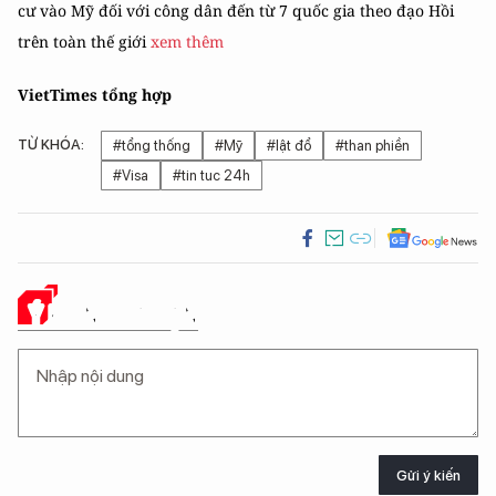
cư vào Mỹ đối với công dân đến từ 7 quốc gia theo đạo Hồi
trên toàn thế giới
xem thêm
VietTimes tổng hợp
TỪ KHÓA:
#tổng thống
#Mỹ
#lật đổ
#than phiền
#Visa
#tin tuc 24h
Ý KIẾN CỦA BẠN
Gửi ý kiến