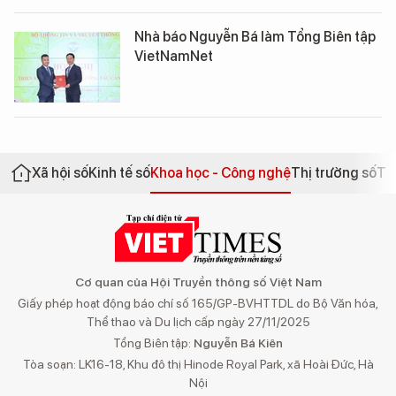
Nhà báo Nguyễn Bá làm Tổng Biên tập
VietNamNet
Xã hội số
Kinh tế số
Khoa học - Công nghệ
Thị trường số
Th
Cơ quan của Hội Truyền thông số Việt Nam
Giấy phép hoạt động báo chí số 165/GP-BVHTTDL do Bộ Văn hóa,
Thể thao và Du lịch cấp ngày 27/11/2025
Tổng Biên tập:
Nguyễn Bá Kiên
Tòa soạn: LK16-18, Khu đô thị Hinode Royal Park, xã Hoài Đức, Hà
Nội