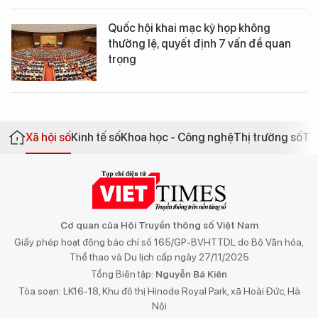
Quốc hội khai mạc kỳ họp không
thường lệ, quyết định 7 vấn đề quan
trọng
Xã hội số
Kinh tế số
Khoa học - Công nghệ
Thị trường số
Th
Cơ quan của Hội Truyền thông số Việt Nam
Giấy phép hoạt động báo chí số 165/GP-BVHTTDL do Bộ Văn hóa,
Thể thao và Du lịch cấp ngày 27/11/2025
Tổng Biên tập:
Nguyễn Bá Kiên
Tòa soạn: LK16-18, Khu đô thị Hinode Royal Park, xã Hoài Đức, Hà
Nội