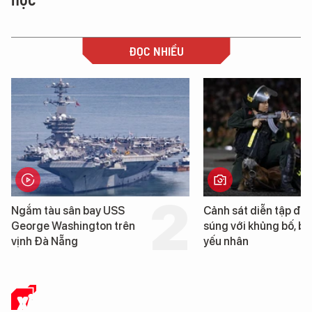
ĐỌC NHIỀU
Cảnh sát diễn tập đấu
Hình ảnh đầu tiên về 
súng với khủng bố, bảo vệ
tàu sân bay USS Geo
yếu nhân
Washington vừa đến 
Nẵng
XÃ HỘI