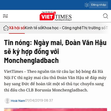
Đăng nhập
Xã hội số
Kinh tế số
Khoa học - Công nghệ
Thị trường số
Th
Tin nóng: Ngày mai, Đoàn Văn Hậu
sẽ ký hợp đồng với
Monchengladbach
VietTimes – Theo nguồn tin từ câu lạc bộ bóng đá Hà
Nội FC thì ngày mai cầu thủ Đoàn Văn Hậu sẽ đáp máy
bay sang Đức để hoàn tất một số thủ tục chuyển sang
thi đấu cho CLB Borussia Monchengladbach.
01/04/2019 08:37
Hoài Nam