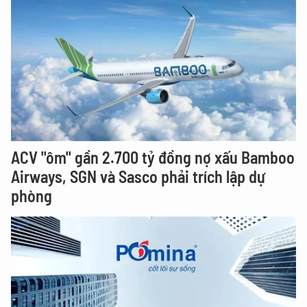
ACV "ôm" gần 2.700 tỷ đồng nợ xấu Bamboo
Airways, SGN và Sasco phải trích lập dự
phòng