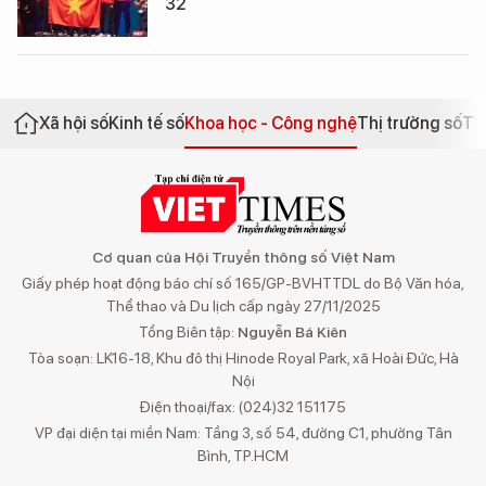
32
Xã hội số
Kinh tế số
Khoa học - Công nghệ
Thị trường số
Th
Cơ quan của Hội Truyền thông số Việt Nam
Giấy phép hoạt động báo chí số 165/GP-BVHTTDL do Bộ Văn hóa,
Thể thao và Du lịch cấp ngày 27/11/2025
Tổng Biên tập:
Nguyễn Bá Kiên
Tòa soạn: LK16-18, Khu đô thị Hinode Royal Park, xã Hoài Đức, Hà
Nội
Điện thoại/fax: (024)32 151175
VP đại diện tại miền Nam: Tầng 3, số 54, đường C1, phường Tân
Bình, TP.HCM