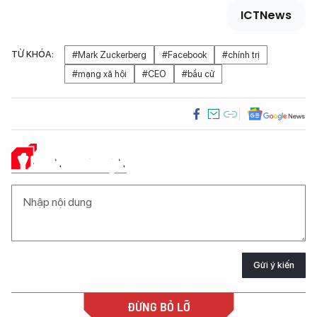
ICTNews
TỪ KHÓA:
#Mark Zuckerberg
#Facebook
#chính trị
#mạng xã hội
#CEO
#bầu cử
Ý KIẾN CỦA BẠN
Gửi ý kiến
ĐỪNG BỎ LỠ