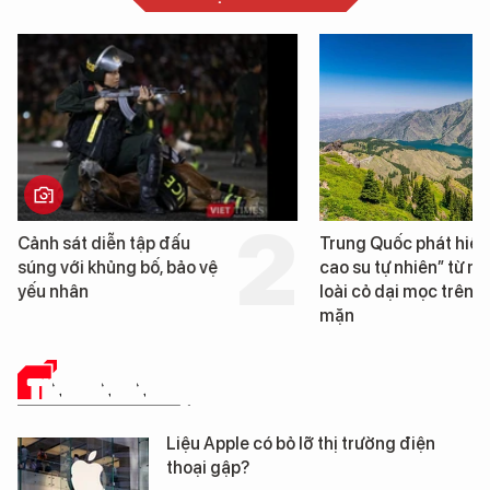
Trung Quốc phát hiện “mỏ
Loạt dự án bất động 
cao su tự nhiên” từ một
Đà Nẵng sắp bị kiểm t
loài cỏ dại mọc trên đất
mặn
TIN CÔNG NGHỆ
Liệu Apple có bỏ lỡ thị trường điện
thoại gập?