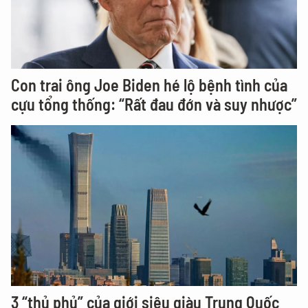
Con trai ông Joe Biden hé lộ bệnh tình của
cựu tổng thống: “Rất đau đớn và suy nhược”
3 “thủ phủ” của giới siêu giàu Trung Quốc