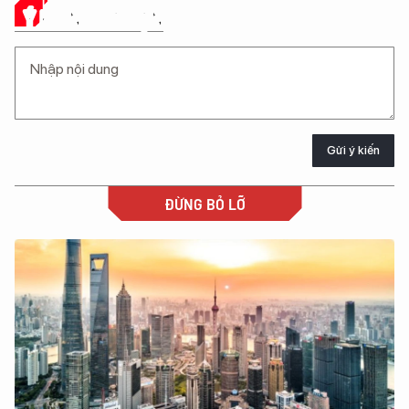
Ý KIẾN CỦA BẠN
Gửi ý kiến
ĐỪNG BỎ LỠ