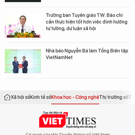
Trưởng ban Tuyên giáo TW: Báo chí
cần thực hiện tốt hơn việc định hướng
tư tưởng, dư luận xã hội
Nhà báo Nguyễn Bá làm Tổng Biên tập
VietNamNet
Xã hội số
Kinh tế số
Khoa học - Công nghệ
Thị trường số
Th
Cơ quan của Hội Truyền thông số Việt Nam