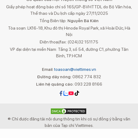
Giấy phép hoạt động báo chí số 165/GP-BVHTTDL do Bộ Văn hóa,
Thể thao và Du lịch cấp ngày 27/11/2025
Tổng Biên tập:
Nguyễn Bá Kiên
Tòa soạn: LK16-18, Khu đô thị Hinode Royal Park, xã Hoài Đức, Hà
Nội
Điện thoại/fax: (024)32 151175
VP đại diện tại miền Nam: Tầng 3, số 54, đường C1, phường Tân
Bình, TP.HCM
Email:
toasoan@viettimes.vn
Đường dây nóng:
0862 774 832
Liên hệ quảng cáo:
093 228 8166
® Chỉ được đăng tải nội dung thông tin khi có sự đồng ý bằng văn
bản của Tạp chí Viettimes.