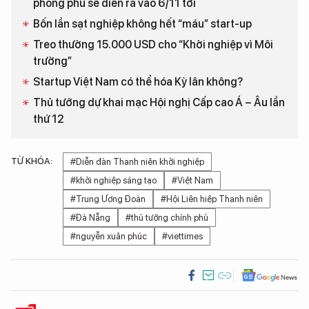
phong phú sẽ diễn ra vào 6/11 tới
Bốn lần sạt nghiệp không hết “máu” start-up
Treo thưởng 15.000 USD cho “Khởi nghiệp vì Môi
trường”
Startup Việt Nam có thể hóa Kỳ lân không?
Thủ tướng dự khai mạc Hội nghị Cấp cao Á – Âu lần
thứ 12
TỪ KHÓA:
#Diễn đàn Thanh niên khởi nghiệp
#khởi nghiệp sáng tạo
#Việt Nam
#Trung Ương Đoàn
#Hội Liên hiệp Thanh niên
#Đà Nẵng
#thủ tướng chính phủ
#nguyễn xuân phúc
#viettimes