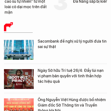
cao su tự nhiên” từ một
Đà Nẵng sắp bị kiểm t
loài cỏ dại mọc trên đất
mặn
BÁO CHÍ SỐ
Sacombank đề nghị xử lý người đưa tin
sai sự thật
Ngày Sở hữu Trí tuệ 26/4: Đẩy lùi nạn
vi phạm bản quyền với tinh thần hợp
tác hiệu quả
Ông Nguyễn Việt Hùng được bổ nhiệm
Giám đốc Sở Thông tin và Truyền
thông Hà Nội