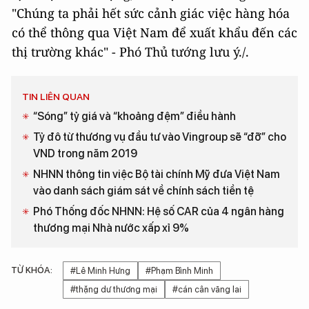
"Chúng ta phải hết sức cảnh giác việc hàng hóa
có thể thông qua Việt Nam để xuất khẩu đến các
thị trường khác" - Phó Thủ tướng lưu ý./.
TIN LIÊN QUAN
“Sóng” tỷ giá và “khoảng đệm” điều hành
Tỷ đô từ thương vụ đầu tư vào Vingroup sẽ “đỡ” cho
VND trong năm 2019
NHNN thông tin việc Bộ tài chính Mỹ đưa Việt Nam
vào danh sách giám sát về chính sách tiền tệ
Phó Thống đốc NHNN: Hệ số CAR của 4 ngân hàng
thương mại Nhà nước xấp xỉ 9%
TỪ KHÓA:
#Lê Minh Hưng
#Phạm Bình Minh
#thặng dư thương mại
#cán cân vãng lai