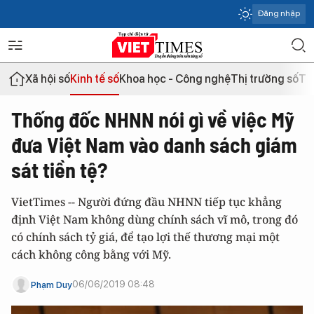
Đăng nhập
Xã hội số
Kinh tế số
Khoa học - Công nghệ
Thị trường số
Th
Thống đốc NHNN nói gì về việc Mỹ
đưa Việt Nam vào danh sách giám
sát tiền tệ?
VietTimes -- Người đứng đầu NHNN tiếp tục khẳng
định Việt Nam không dùng chính sách vĩ mô, trong đó
có chính sách tỷ giá, để tạo lợi thế thương mại một
cách không công bằng với Mỹ.
06/06/2019 08:48
Phạm Duy