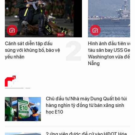
n tập đấu
Hình ảnh đầu tiên về siêu
g bố, bảo vệ
tàu sân bay USS George
Washington vừa đến Đà
Nẵng
DỮ LIỆU
Chủ đầu tư Nhà máy Dung Quất bỏ túi
hàng nghìn tỷ đồng từ bán xăng sinh
học E10
2 ứng viên được đề cử vào HĐQT Hóa