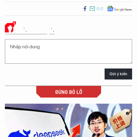
Ý KIẾN CỦA BẠN
Gửi ý kiến
ĐỪNG BỎ LỠ