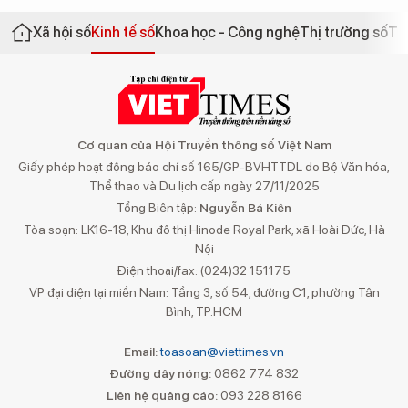
Xã hội số
Kinh tế số
Khoa học - Công nghệ
Thị trường số
Th
Cơ quan của Hội Truyền thông số Việt Nam
Giấy phép hoạt động báo chí số 165/GP-BVHTTDL do Bộ Văn hóa,
Thể thao và Du lịch cấp ngày 27/11/2025
Tổng Biên tập:
Nguyễn Bá Kiên
Tòa soạn: LK16-18, Khu đô thị Hinode Royal Park, xã Hoài Đức, Hà
Nội
Điện thoại/fax: (024)32 151175
VP đại diện tại miền Nam: Tầng 3, số 54, đường C1, phường Tân
Bình, TP.HCM
Email:
toasoan@viettimes.vn
Đường dây nóng:
0862 774 832
Liên hệ quảng cáo:
093 228 8166