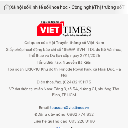
Xã hội số
Kinh tế số
Khoa học - Công nghệ
Thị trường số
Th
Cơ quan của Hội Truyền thông số Việt Nam
Giấy phép hoạt động báo chí số 165/GP-BVHTTDL do Bộ Văn hóa,
Thể thao và Du lịch cấp ngày 27/11/2025
Tổng Biên tập:
Nguyễn Bá Kiên
Tòa soạn: LK16-18, Khu đô thị Hinode Royal Park, xã Hoài Đức, Hà
Nội
Điện thoại/fax: (024)32 151175
VP đại diện tại miền Nam: Tầng 3, số 54, đường C1, phường Tân
Bình, TP.HCM
Email:
toasoan@viettimes.vn
Đường dây nóng:
0862 774 832
Liên hệ quảng cáo:
093 228 8166