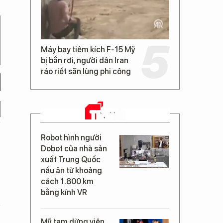
Máy bay tiêm kích F-15 Mỹ
bị bắn rơi, người dân Iran
ráo riết săn lùng phi công
TIN MỚI
Robot hình người
Dobot của nhà sản
xuất Trung Quốc
nấu ăn từ khoảng
cách 1.800 km
bằng kính VR
Mỹ tạm dừng viện