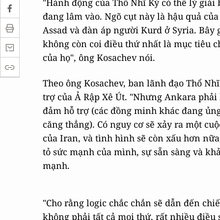
"Hành động của Thổ Nhĩ Kỳ có thể lý giải
đang lâm vào. Ngõ cụt này là hậu quả của s
Assad và đàn áp người Kurd ở Syria. Bây
không còn coi điều thứ nhất là mục tiêu c
của họ", ông Kosachev nói.
Theo ông Kosachev, ban lãnh đạo Thổ Nhĩ 
trợ của Ả Rập Xê Út. "Nhưng Ankara phải
đảm hỗ trợ (các đồng minh khác đang ủn
căng thẳng). Có nguy cơ sẽ xảy ra một cuộ
của Iran, và tình hình sẽ còn xấu hơn nữa
tỏ sức mạnh của mình, sự sẵn sàng và k
mạnh.
"Cho rằng logic chắc chắn sẽ dẫn đến chiế
không phải tất cả mọi thứ, rất nhiều điều