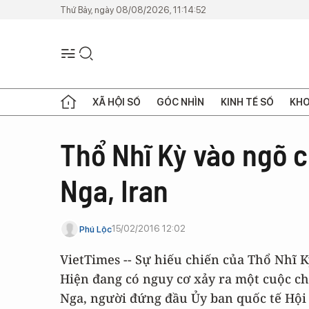
Thứ Bảy, ngày 08/08/2026, 11:14:52
XÃ HỘI SỐ
GÓC NHÌN
KINH TẾ SỐ
KHO
Thổ Nhĩ Kỳ vào ngõ c
Nga, Iran
15/02/2016 12:02
Phú Lộc
VietTimes -- Sự hiếu chiến của Thổ Nhĩ
Hiện đang có nguy cơ xảy ra một cuộc ch
Nga, người đứng đầu Ủy ban quốc tế Hội