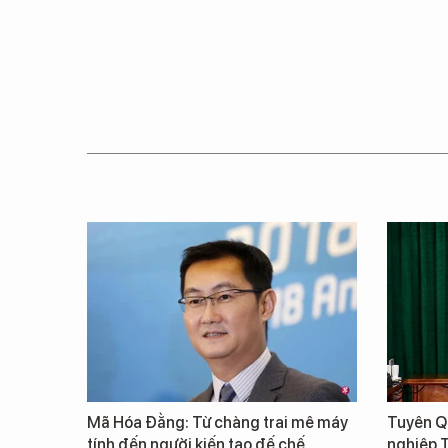
Mã Hóa Đằng: Từ chàng trai mê máy
Tuyên Qu
tính đến người kiến tạo đế chế
nghiệp 