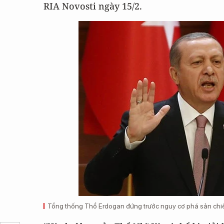
RIA Novosti ngày 15/2.
Tổng thống Thổ Erdogan đứng trước nguy cơ phá sản chiến