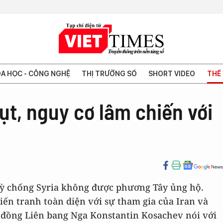
A HỌC - CÔNG NGHỆ
THỊ TRƯỜNG SỐ
SHORT VIDEO
THẾ 
ụt, nguy cơ lâm chiến với
 Kỳ chống Syria không được phương Tây ủng hộ.
iến tranh toàn diện với sự tham gia của Iran và
 đồng Liên bang Nga Konstantin Kosachev nói với