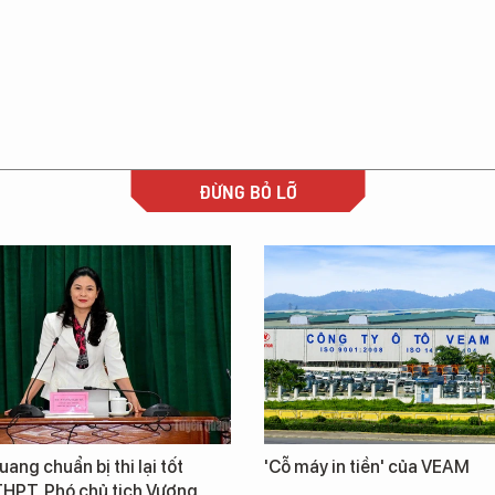
ĐỪNG BỎ LỠ
ang chuẩn bị thi lại tốt
'Cỗ máy in tiền' của VEAM
THPT, Phó chủ tịch Vương