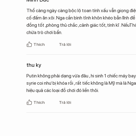
Thổ càng ngày càng bộc lộ toan tính xấu vẫn giọng điệ
cố đấm ăn xôi .Nga cần bình tỉnh khôn khéo bẳn lĩnh đề
đồng tốt ,phòng thủ chắc ,cảnh giác tốt, tính kĩ . NếuT
chừa trò chơi bẩn.
Thích
Trả lời
thu ky
Putin không phải dạng vừa đâu , hi sinh 1 chiếc máy bay
syrie coi như bị khóa rồi , rất tiếc không là Mỹ mà là N
hiệu quả các loại đồ chơi đó liền thôi.
Thích
Trả lời