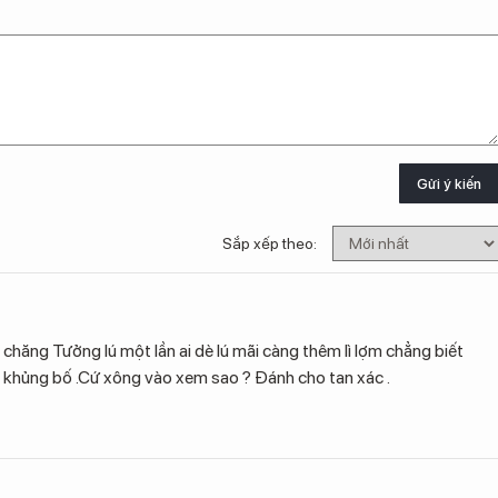
Gửi ý kiến
Sắp xếp theo:
chăng Tưởng lú một lần ai dè lú mãi càng thêm lì lợm chẳng biết
bọn khủng bố .Cứ xông vào xem sao ? Đánh cho tan xác .