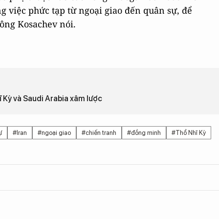
ng việc phức tạp từ ngoại giao đến quân sự, để
 ông Kosachev nói.
ĩ Kỳ và Saudi Arabia xâm lược
ự
#Iran
#ngoại giao
#chiến tranh
#đồng minh
#Thổ Nhĩ Kỳ