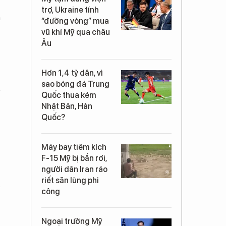
trợ, Ukraine tính
m
“đường vòng” mua
vũ khí Mỹ qua châu
Âu
Hơn 1,4 tỷ dân, vì
sao bóng đá Trung
Quốc thua kém
Nhật Bản, Hàn
Quốc?
Máy bay tiêm kích
F-15 Mỹ bị bắn rơi,
người dân Iran ráo
riết săn lùng phi
công
Ngoại trưởng Mỹ