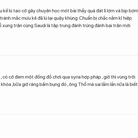
u kế lú tạo cớ gây chuyện học mót bài thầy quá đát lì lợm và bịp bợ
 tránh mắc mưu kẻ đã lú lại quậy khùng .Chuẩn bị chắc nắm kỉ hiệp
hổ xung trận cùng Saudi là tập trung đánh trúng đánh bại trận mới
 , có cớ đem một đống đồ chơi qua syria hợp pháp , giờ thì vùng trời
ga khóa ,bữa giờ ráng bấm bụng đó , ông Thổ mà sai lầm lần nữa là biết