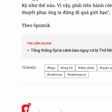
Kỳ như thế nào. Vì vậy, phải tiến hành cô
thuyết phục ông ta đừng đi quá giới hạn",
Theo Sputnik
TIN LIÊN QUAN
Tổng thống Syria cảnh báo nguy cơ bị Thổ Nh
TỪ KHÓA:
#Nga
#ủng hộ
#đàm phán
#quân s
#viettimes
#viettimes.vn
Ý KIẾN CỦA BẠN