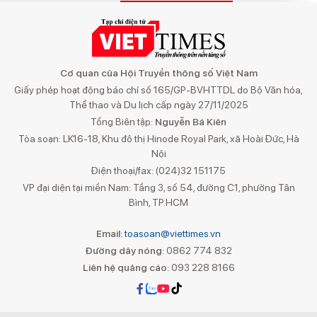
Cơ quan của Hội Truyền thông số Việt Nam
Giấy phép hoạt động báo chí số 165/GP-BVHTTDL do Bộ Văn hóa,
Thể thao và Du lịch cấp ngày 27/11/2025
Tổng Biên tập:
Nguyễn Bá Kiên
Tòa soạn: LK16-18, Khu đô thị Hinode Royal Park, xã Hoài Đức, Hà
Nội
Điện thoại/fax: (024)32 151175
VP đại diện tại miền Nam: Tầng 3, số 54, đường C1, phường Tân
Bình, TP.HCM
Email:
toasoan@viettimes.vn
Đường dây nóng:
0862 774 832
Liên hệ quảng cáo:
093 228 8166