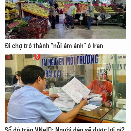
Đi chợ trở thành “nỗi ám ảnh” ở Iran
Sổ đỏ trên VNeID: Người dân sẽ được lợi gì?