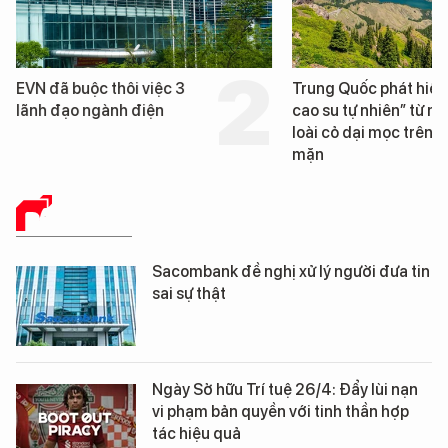
hôi việc 3
Trung Quốc phát hiện “mỏ
nh điện
cao su tự nhiên” từ một
loài cỏ dại mọc trên đất
mặn
BÁO CHÍ SỐ
Sacombank đề nghị xử lý người đưa tin
sai sự thật
Ngày Sở hữu Trí tuệ 26/4: Đẩy lùi nạn
vi phạm bản quyền với tinh thần hợp
tác hiệu quả