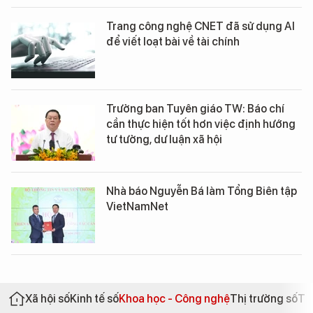
Trang công nghệ CNET đã sử dụng AI
để viết loạt bài về tài chính
Trưởng ban Tuyên giáo TW: Báo chí
cần thực hiện tốt hơn việc định hướng
tư tưởng, dư luận xã hội
Nhà báo Nguyễn Bá làm Tổng Biên tập
VietNamNet
Xã hội số
Kinh tế số
Khoa học - Công nghệ
Thị trường số
Th