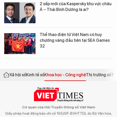
2 sếp mới của Kaspersky khu vực châu
Á – Thái Bình Dương là ai?
Thể thao điện tử Việt Nam có huy
chương vàng đầu tiên tại SEA Games
32
Xã hội số
Kinh tế số
Khoa học - Công nghệ
Thị trường số
Th
Cơ quan của Hội Truyền thông số Việt Nam
Giấy phép hoạt động báo chí số 165/GP-BVHTTDL do Bộ Văn hóa,