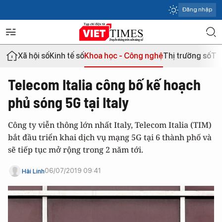
Đăng nhập
Xã hội số
Kinh tế số
Khoa học - Công nghệ
Thị trường số
Th
Telecom Italia công bố kế hoạch
phủ sóng 5G tại Italy
Công ty viễn thông lớn nhất Italy, Telecom Italia (TIM)
bắt đầu triển khai dịch vụ mạng 5G tại 6 thành phố và
sẽ tiếp tục mở rộng trong 2 năm tới.
06/07/2019 09:41
Hải Linh