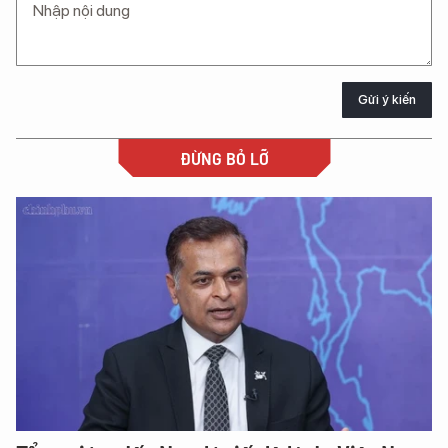
Gửi ý kiến
ĐỪNG BỎ LỠ