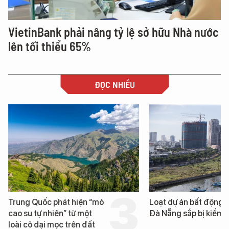
VietinBank phải nâng tỷ lệ sở hữu Nhà nước
lên tối thiểu 65%
ĐỌC NHIỀU
Trung Quốc phát hiện “mỏ
Loạt dự án bất động 
cao su tự nhiên” từ một
Đà Nẵng sắp bị kiểm t
loài cỏ dại mọc trên đất