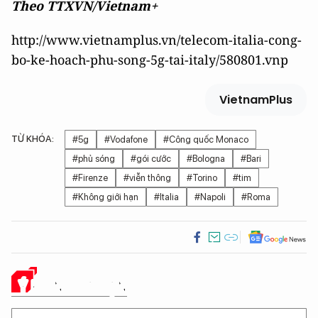
Theo TTXVN/Vietnam+
http://www.vietnamplus.vn/telecom-italia-cong-
bo-ke-hoach-phu-song-5g-tai-italy/580801.vnp
VietnamPlus
TỪ KHÓA:
#5g
#Vodafone
#Công quốc Monaco
#phủ sóng
#gói cước
#Bologna
#Bari
#Firenze
#viễn thông
#Torino
#tim
#Không giới hạn
#Italia
#Napoli
#Roma
Ý KIẾN CỦA BẠN