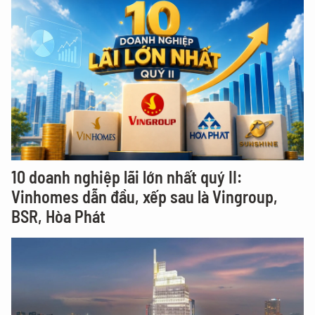
10 doanh nghiệp lãi lớn nhất quý II:
Vinhomes dẫn đầu, xếp sau là Vingroup,
BSR, Hòa Phát