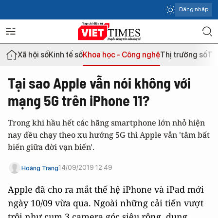
Đăng nhập
Xã hội số
Kinh tế số
Khoa học - Công nghệ
Thị trường số
Th
Tại sao Apple vẫn nói không với
mạng 5G trên iPhone 11?
Trong khi hầu hết các hãng smartphone lớn nhỏ hiện
nay đều chạy theo xu hướng 5G thì Apple vẫn 'tâm bất
biến giữa đời vạn biến'.
14/09/2019 12:49
Hoàng Trang
Apple đã cho ra mắt thế hệ iPhone và iPad mới
ngày 10/09 vừa qua. Ngoài những cải tiến vượt
trội như cụm 3 camera góc siêu rộng, dung