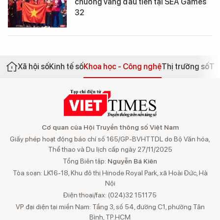
chương vàng đầu tiên tại SEA Games
32
Xã hội số
Kinh tế số
Khoa học - Công nghệ
Thị trường số
Th
Cơ quan của Hội Truyền thông số Việt Nam
Giấy phép hoạt động báo chí số 165/GP-BVHTTDL do Bộ Văn hóa,
Thể thao và Du lịch cấp ngày 27/11/2025
Tổng Biên tập:
Nguyễn Bá Kiên
Tòa soạn: LK16-18, Khu đô thị Hinode Royal Park, xã Hoài Đức, Hà
Nội
Điện thoại/fax: (024)32 151175
VP đại diện tại miền Nam: Tầng 3, số 54, đường C1, phường Tân
Bình, TP.HCM