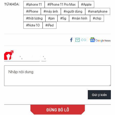
TỪ KHÓA:
#Iphone 11
#IPhone 11 Pro Max
#Apple
#iPhone
#máy ảnh
#người dùng
#smartphone
#thời lượng
#pin
#5g
#màn hình
#chip
#Note 10
#iPad
Ý KIẾN CỦA BẠN
Gửi ý kiến
ĐỪNG BỎ LỠ