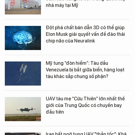
nhà máy tại Mỹ
Đột phá chất bán dẫn 3D có thể giúp
Elon Musk giải quyết vấn đề đào thải
chip não của Neuralink
Mỹ tung “đòn hiểm”: Tàu dầu
Venezuela bị bắt giữa biển, hàng loạt
tàu khác sắp chung số phận?
UAV tàu mẹ “Cửu Thiên” lớn nhất thế
giới của Trung Quốc có chuyến bay
đầu tiên
Iran bất ngờ tung UAV "thần tốc": Khả