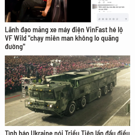
Lãnh đạo mảng xe máy điện VinFast hé lộ
VF Wild "chạy miên man không lo quãng
đường"
Tình báo Ukraine nói Triều Tiên lần đầu điều