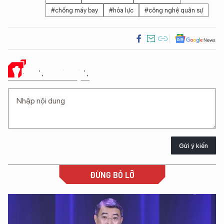
#chống máy bay
#hỏa lực
#công nghệ quân sự
Ý KIẾN CỦA BẠN
Gửi ý kiến
ĐỪNG BỎ LỠ