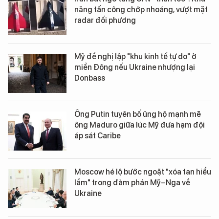
năng tấn công chớp nhoáng, vượt mặt
radar đối phương
Mỹ đề nghị lập "khu kinh tế tự do" ở
miền Đông nếu Ukraine nhượng lại
Donbass
Ông Putin tuyên bố ủng hộ mạnh mẽ
ông Maduro giữa lúc Mỹ đưa hạm đội
áp sát Caribe
Moscow hé lộ bước ngoặt "xóa tan hiểu
lầm" trong đàm phán Mỹ–Nga về
Ukraine