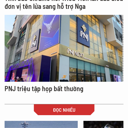
đơn vị tên lửa sang hỗ trợ Nga
PNJ triệu tập họp bất thường
ĐỌC NHIỀU