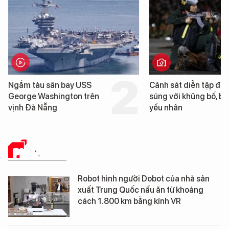
Cảnh sát diễn tập đấu
Hình ảnh đầu tiên về 
súng với khủng bố, bảo vệ
tàu sân bay USS Geo
yếu nhân
Washington vừa đến
Nẵng
PHÂN TÍCH
Robot hình người Dobot của nhà sản
xuất Trung Quốc nấu ăn từ khoảng
cách 1.800 km bằng kính VR