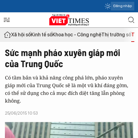
Đăng nhập
Xã hội số
Kinh tế số
Khoa học - Công nghệ
Thị trường số
Th
Sức mạnh pháo xuyên giáp mới
của Trung Quốc
Có tầm bắn và khả năng công phá lớn, pháo xuyên
giáp mới của Trung Quốc sẽ là một vũ khí đáng gờm,
có thể sử dụng cho cả mục đích diệt tăng lẫn phòng
không.
25/06/2015 10:53