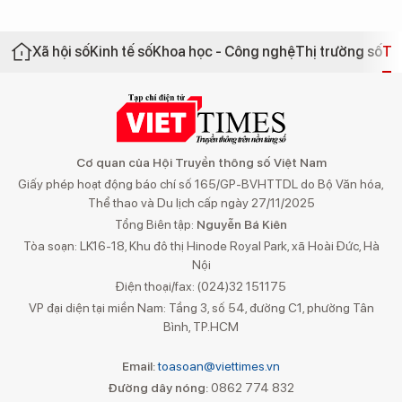
Xã hội số
Kinh tế số
Khoa học - Công nghệ
Thị trường số
Th
Cơ quan của Hội Truyền thông số Việt Nam
Giấy phép hoạt động báo chí số 165/GP-BVHTTDL do Bộ Văn hóa,
Thể thao và Du lịch cấp ngày 27/11/2025
Tổng Biên tập:
Nguyễn Bá Kiên
Tòa soạn: LK16-18, Khu đô thị Hinode Royal Park, xã Hoài Đức, Hà
Nội
Điện thoại/fax: (024)32 151175
VP đại diện tại miền Nam: Tầng 3, số 54, đường C1, phường Tân
Bình, TP.HCM
Email:
toasoan@viettimes.vn
Đường dây nóng:
0862 774 832