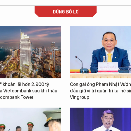
ĐỪNG BỎ LỠ
" khoản lãi hơn 2.900 tỷ
Con gái ông Phạm Nhật Vượn
a Vietcombank sau khi thâu
đầu giữ vị trí quản trị tại hệ s
tcombank Tower
Vingroup