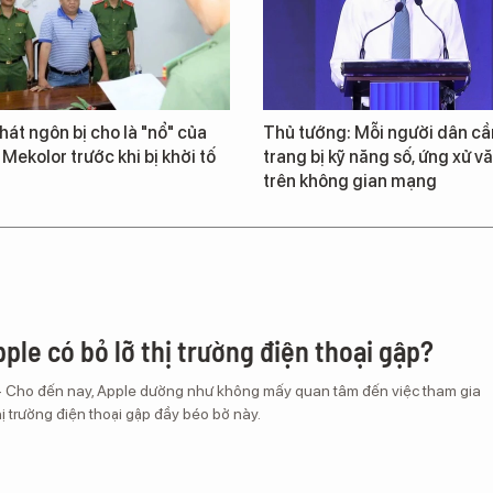
át ngôn bị cho là "nổ" của
Thủ tướng: Mỗi người dân cầ
 Mekolor trước khi bị khởi tố
trang bị kỹ năng số, ứng xử v
trên không gian mạng
ple có bỏ lỡ thị trường điện thoại gập?
– Cho đến nay, Apple dường như không mấy quan tâm đến việc tham gia
ị trường điện thoại gập đầy béo bở này.