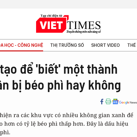
A HỌC - CÔNG NGHỆ
THỊ TRƯỜNG SỐ
SHORT VIDEO
THẾ 
tạo để 'biết' một thành
n bị béo phì hay không
 hiện ra các khu vực có nhiều không gian xanh để
o hơn có tỷ lệ béo phì thấp hơn. Đây là dấu hiệu
phì.