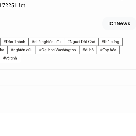
172251.ict
ICTNews
#Dân Thành
#nhà nghiên cứu
#Người Dắt Chó
#thú cưng
nhà
#nghiên cứu
#Đại học Washington
#đi bộ
#Tạp hóa
#vệ tinh