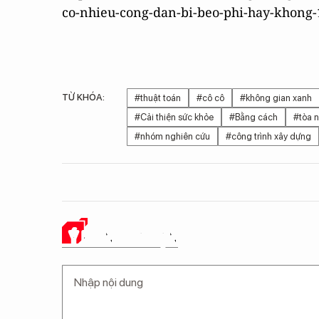
co-nhieu-cong-dan-bi-beo-phi-hay-khong-
TỪ KHÓA:
#thuật toán
#cô cô
#không gian xanh
#Cải thiện sức khỏe
#Bằng cách
#tòa 
#nhóm nghiên cứu
#công trình xây dựng
Ý KIẾN CỦA BẠN