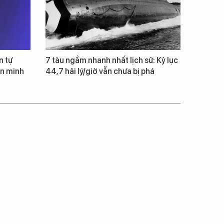
n tự
7 tàu ngầm nhanh nhất lịch sử: Kỷ lục
ăn minh
44,7 hải lý/giờ vẫn chưa bị phá