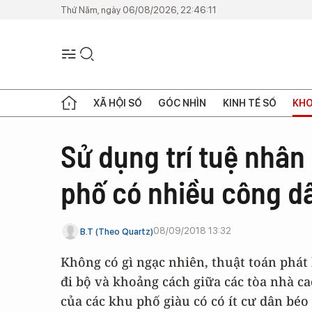
Thứ Năm, ngày 06/08/2026, 22:46:11
XÃ HỘI SỐ
GÓC NHÌN
KINH TẾ SỐ
KHO
Sử dụng trí tuệ nhân 
phố có nhiều công dâ
08/09/2018 13:32
B.T (Theo Quartz)
Không có gì ngạc nhiên, thuật toán phát
đi bộ và khoảng cách giữa các tòa nhà ca
của các khu phố giàu có có ít cư dân béo 