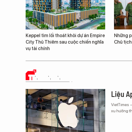
Keppel tìm lối thoát khỏi dự án Empire
Những ph
City Thủ Thiêm sau cuộc chiến nghĩa
Chủ tịch
vụ tài chính
TIN CÔNG NGHỆ
Liệu Ap
VietTimes 
xu hướng th