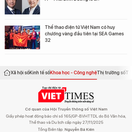
Thể thao điện tử Việt Nam có huy
chương vàng đầu tiên tại SEA Games
32
Xã hội số
Kinh tế số
Khoa học - Công nghệ
Thị trường số
Th
Cơ quan của Hội Truyền thông số Việt Nam
Giấy phép hoạt động báo chí số 165/GP-BVHTTDL do Bộ Văn hóa,
Thể thao và Du lịch cấp ngày 27/11/2025
Tổng Biên tập:
Nguyễn Bá Kiên