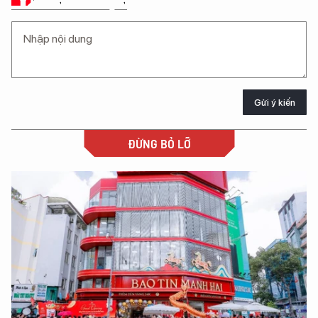
Gửi ý kiến
ĐỪNG BỎ LỠ