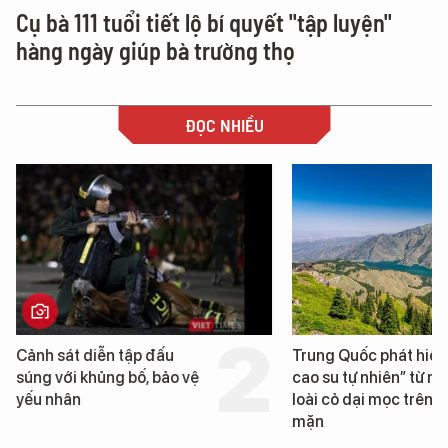
Cụ bà 111 tuổi tiết lộ bí quyết "tập luyện"
hàng ngày giúp bà trường thọ
ĐỌC NHIỀU
Trung Quốc phát hiện “mỏ
Loạt dự án bất động 
cao su tự nhiên” từ một
Đà Nẵng sắp bị kiểm t
loài cỏ dại mọc trên đất
mặn