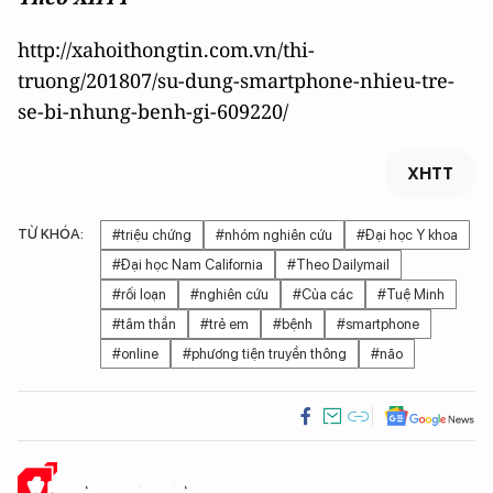
http://xahoithongtin.com.vn/thi-
truong/201807/su-dung-smartphone-nhieu-tre-
se-bi-nhung-benh-gi-609220/
XHTT
TỪ KHÓA:
#triệu chứng
#nhóm nghiên cứu
#Đại học Y khoa
#Đại học Nam California
#Theo Dailymail
#rối loạn
#nghiên cứu
#Của các
#Tuệ Minh
#tâm thần
#trẻ em
#bệnh
#smartphone
#online
#phương tiện truyền thông
#não
Ý KIẾN CỦA BẠN