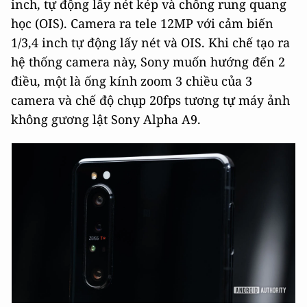
inch, tự động lấy nét kép và chống rung quang
học (OIS). Camera ra tele 12MP với cảm biến
1/3,4 inch tự động lấy nét và OIS. Khi chế tạo ra
hệ thống camera này, Sony muốn hướng đến 2
điều, một là ống kính zoom 3 chiều của 3
camera và chế độ chụp 20fps tương tự máy ảnh
không gương lật Sony Alpha A9.