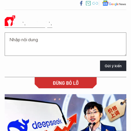
Ý KIẾN CỦA BẠN
Gửi ý kiến
ĐỪNG BỎ LỠ