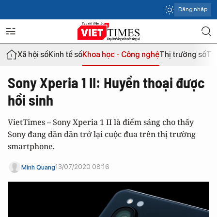
Đăng nhập
Xã hội số
Kinh tế số
Khoa học - Công nghệ
Thị trường số
Th
Sony Xperia 1 II: Huyền thoại được
hồi sinh
VietTimes – Sony Xperia 1 II là điểm sáng cho thấy
Sony đang dần dần trở lại cuộc đua trên thị trường
smartphone.
13/07/2020 08:16
Minh Quang