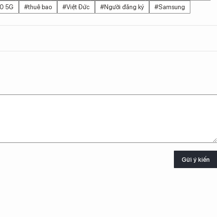
10 5G
#thuê bao
#Việt Đức
#Người đăng ký
#Samsung
Gửi ý kiến