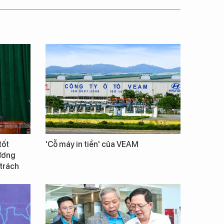
tốt
'Cỗ máy in tiền' của VEAM
Vương
 trách