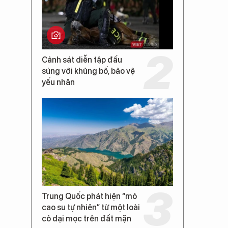
Cảnh sát diễn tập đấu
súng với khủng bố, bảo vệ
yếu nhân
Trung Quốc phát hiện “mỏ
cao su tự nhiên” từ một loài
cỏ dại mọc trên đất mặn