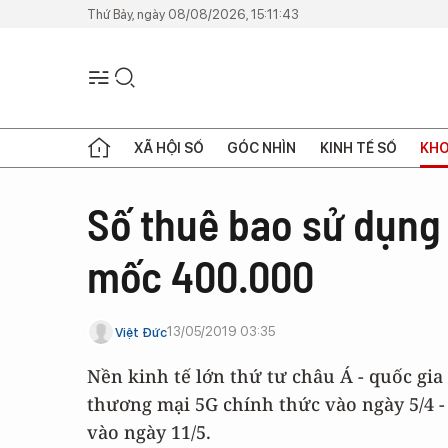
Thứ Bảy, ngày 08/08/2026, 15:11:43
XÃ HỘI SỐ
GÓC NHÌN
KINH TẾ SỐ
KHO
Số thuê bao sử dụng
mốc 400.000
13/05/2019 03:35
Việt Đức
Nền kinh tế lớn thứ tư châu Á - quốc gia 
thương mại 5G chính thức vào ngày 5/4 -
vào ngày 11/5.