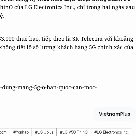
inQ của LG Electronics Inc., chỉ trong hai ngày sau
ệ.
3.000 thuê bao, tiếp theo là SK Telecom với khoảng
không tiết lộ số lượng khách hàng 5G chính xác của
su-dung-mang-5g-o-han-quoc-can-moc-
VietnamPlus
ecom
#Yonhap
#LG Uplus
#LG V50 ThinQ
#LG Electronics Inc.