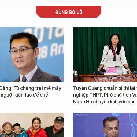
ĐỪNG BỎ LỠ
Đằng: Từ chàng trai mê máy
Tuyên Quang chuẩn bị thi lại 
 người kiến tạo đế chế
nghiệp THPT, Phó chủ tịch 
Ngọc Hà chuyển lĩnh vực phụ