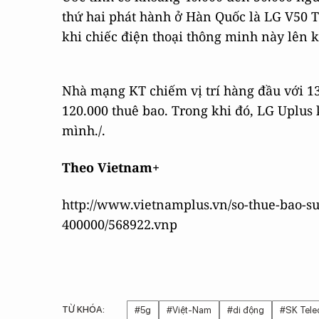
thứ hai phát hành ở Hàn Quốc là LG V50 Th
khi chiếc điện thoại thông minh này lên k
Nhà mạng KT chiếm vị trí hàng đầu với 13
120.000 thuê bao. Trong khi đó, LG Uplus 
mình./.
Theo Vietnam+
http://www.vietnamplus.vn/so-thue-bao-
400000/568922.vnp
TỪ KHÓA:
#5g
#Việt-Nam
#di động
#SK Tel