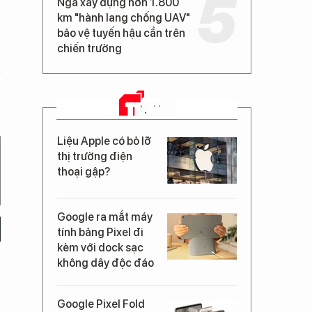
Nga xây dựng hơn 1.800
km "hành lang chống UAV"
bảo vệ tuyến hậu cần trên
chiến trường
TIN MỚI
Liệu Apple có bỏ lỡ
thị trường điện
thoại gập?
Google ra mắt máy
tính bảng Pixel đi
kèm với dock sạc
không dây độc đáo
Google Pixel Fold