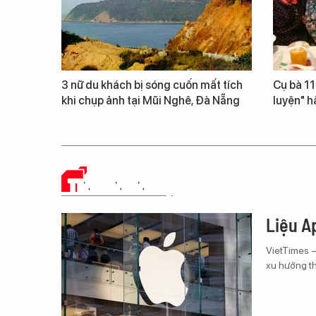
3 nữ du khách bị sóng cuốn mất tích
Cụ bà 111
khi chụp ảnh tại Mũi Nghê, Đà Nẵng
luyện" h
TIN CÔNG NGHỆ
Liệu Ap
VietTimes 
xu hướng th