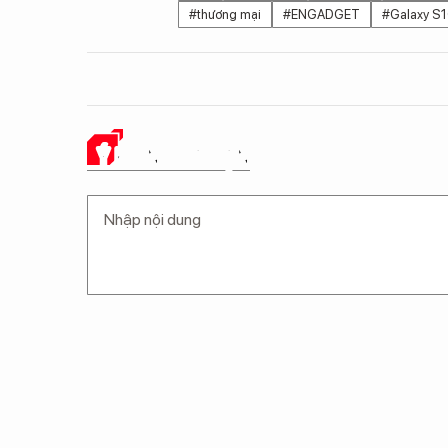
#thương mại
#ENGADGET
#Galaxy S
Ý KIẾN CỦA BẠN