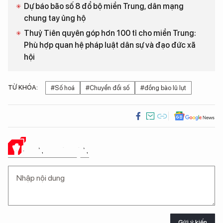
Dự báo bão số 8 đổ bộ miền Trung, dân mạng
chung tay ủng hộ
Thuỷ Tiên quyên góp hơn 100 tỉ cho miền Trung:
Phù hợp quan hệ pháp luật dân sự và đạo đức xã
hội
TỪ KHÓA:
#Số hoá
#Chuyển đổi số
#đồng bào lũ lụt
Ý KIẾN CỦA BẠN
Gửi ý kiến