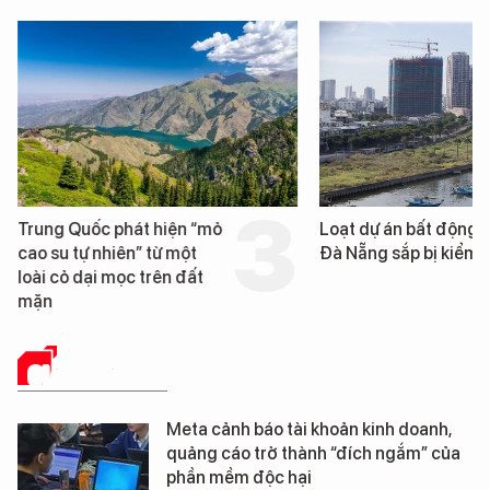
Trung Quốc phát hiện “mỏ
Loạt dự án bất động 
cao su tự nhiên” từ một
Đà Nẵng sắp bị kiểm t
loài cỏ dại mọc trên đất
mặn
GIẢI PHÁP SỐ
Meta cảnh báo tài khoản kinh doanh,
quảng cáo trở thành “đích ngắm” của
phần mềm độc hại