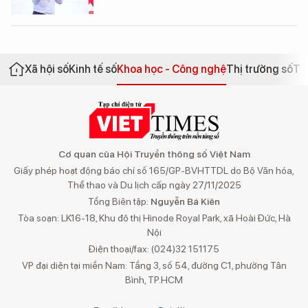
Xã hội số
Kinh tế số
Khoa học - Công nghệ
Thị trường số
Th
Cơ quan của Hội Truyền thông số Việt Nam
Giấy phép hoạt động báo chí số 165/GP-BVHTTDL do Bộ Văn hóa,
Thể thao và Du lịch cấp ngày 27/11/2025
Tổng Biên tập:
Nguyễn Bá Kiên
Tòa soạn: LK16-18, Khu đô thị Hinode Royal Park, xã Hoài Đức, Hà
Nội
Điện thoại/fax: (024)32 151175
VP đại diện tại miền Nam: Tầng 3, số 54, đường C1, phường Tân
Bình, TP.HCM