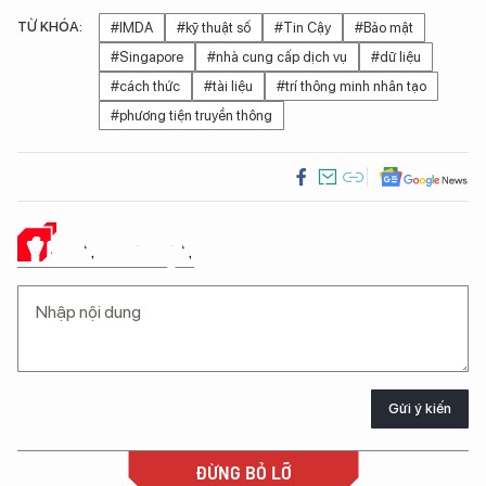
TỪ KHÓA:
#IMDA
#kỹ thuật số
#Tin Cậy
#Bảo mật
#Singapore
#nhà cung cấp dịch vụ
#dữ liệu
#cách thức
#tài liệu
#trí thông minh nhân tạo
#phương tiện truyền thông
Ý KIẾN CỦA BẠN
Gửi ý kiến
ĐỪNG BỎ LỠ