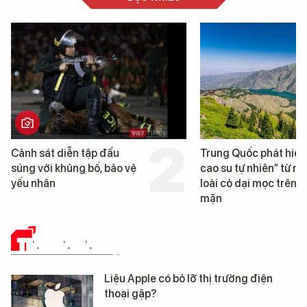
Cảnh sát diễn tập đấu
Trung Quốc phát hiện
súng với khủng bố, bảo vệ
cao su tự nhiên” từ m
yếu nhân
loài cỏ dại mọc trên đ
mặn
TIN CÔNG NGHỆ
Liệu Apple có bỏ lỡ thị trường điện
thoại gập?