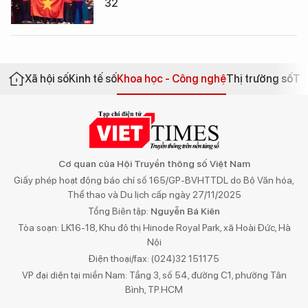
32
Xã hội số
Kinh tế số
Khoa học - Công nghệ
Thị trường số
Th
Cơ quan của Hội Truyền thông số Việt Nam
Giấy phép hoạt động báo chí số 165/GP-BVHTTDL do Bộ Văn hóa,
Thể thao và Du lịch cấp ngày 27/11/2025
Tổng Biên tập:
Nguyễn Bá Kiên
Tòa soạn: LK16-18, Khu đô thị Hinode Royal Park, xã Hoài Đức, Hà
Nội
Điện thoại/fax: (024)32 151175
VP đại diện tại miền Nam: Tầng 3, số 54, đường C1, phường Tân
Bình, TP.HCM