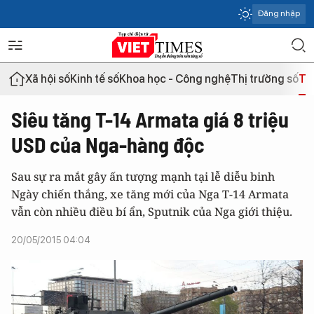
Đăng nhập
Xã hội số
Kinh tế số
Khoa học - Công nghệ
Thị trường số
Th
Siêu tăng T-14 Armata giá 8 triệu
USD của Nga-hàng độc
Sau sự ra mắt gây ấn tượng mạnh tại lễ diễu binh
Ngày chiến thắng, xe tăng mới của Nga T-14 Armata
vẫn còn nhiều điều bí ẩn, Sputnik của Nga giới thiệu.
20/05/2015 04:04