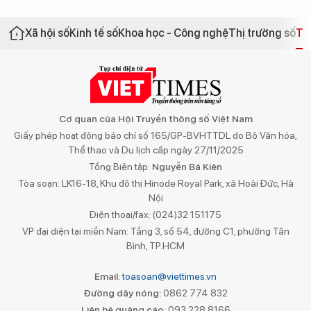
Xã hội số
Kinh tế số
Khoa học - Công nghệ
Thị trường số
Th
Cơ quan của Hội Truyền thông số Việt Nam
Giấy phép hoạt động báo chí số 165/GP-BVHTTDL do Bộ Văn hóa,
Thể thao và Du lịch cấp ngày 27/11/2025
Tổng Biên tập:
Nguyễn Bá Kiên
Tòa soạn: LK16-18, Khu đô thị Hinode Royal Park, xã Hoài Đức, Hà
Nội
Điện thoại/fax: (024)32 151175
VP đại diện tại miền Nam: Tầng 3, số 54, đường C1, phường Tân
Bình, TP.HCM
Email:
toasoan@viettimes.vn
Đường dây nóng:
0862 774 832
Liên hệ quảng cáo:
093 228 8166