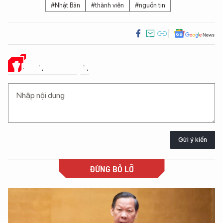
#Nhật Bản
#thành viên
#nguồn tin
Ý KIẾN CỦA BẠN
Gửi ý kiến
ĐỪNG BỎ LỠ