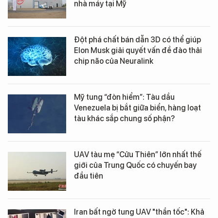
nhà máy tại Mỹ
Đột phá chất bán dẫn 3D có thể giúp
Elon Musk giải quyết vấn đề đào thải
chip não của Neuralink
Mỹ tung “đòn hiểm”: Tàu dầu
Venezuela bị bắt giữa biển, hàng loạt
tàu khác sắp chung số phận?
UAV tàu mẹ “Cửu Thiên” lớn nhất thế
giới của Trung Quốc có chuyến bay
đầu tiên
Iran bất ngờ tung UAV "thần tốc": Khả