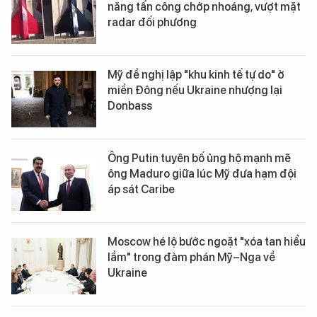
năng tấn công chớp nhoáng, vượt mặt
radar đối phương
Mỹ đề nghị lập "khu kinh tế tự do" ở
miền Đông nếu Ukraine nhượng lại
Donbass
Ông Putin tuyên bố ủng hộ mạnh mẽ
ông Maduro giữa lúc Mỹ đưa hạm đội
áp sát Caribe
Moscow hé lộ bước ngoặt "xóa tan hiểu
lầm" trong đàm phán Mỹ–Nga về
Ukraine