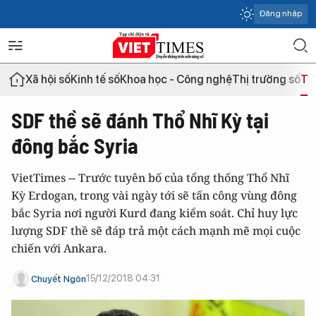
Đăng nhập
Xã hội số
Kinh tế số
Khoa học - Công nghệ
Thị trường số
Th
SDF thề sẽ đánh Thổ Nhĩ Kỳ tại
đông bắc Syria
VietTimes -- Trước tuyên bố của tổng thống Thổ Nhĩ
Kỳ Erdogan, trong vài ngày tới sẽ tấn công vùng đông
bắc Syria nơi người Kurd đang kiểm soát. Chỉ huy lực
lượng SDF thề sẽ đáp trả một cách mạnh mẽ mọi cuộc
chiến với Ankara.
15/12/2018 04:31
Chuyết Ngôn