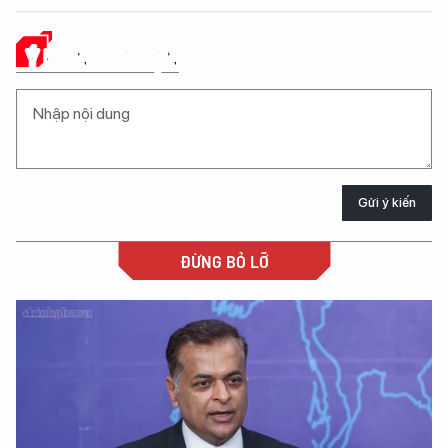
Ý KIẾN CỦA BẠN
Gửi ý kiến
ĐỪNG BỎ LỠ