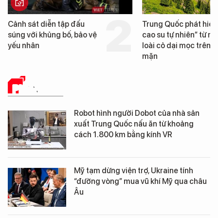
Trung Quốc phát hiện “mỏ
Loạt dự án bất động 
cao su tự nhiên” từ một
Đà Nẵng sắp bị kiểm t
loài cỏ dại mọc trên đất
mặn
PHÂN TÍCH
Robot hình người Dobot của nhà sản
xuất Trung Quốc nấu ăn từ khoảng
cách 1.800 km bằng kính VR
Mỹ tạm dừng viện trợ, Ukraine tính
“đường vòng” mua vũ khí Mỹ qua châu
Âu