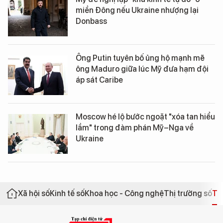
miền Đông nếu Ukraine nhượng lại
Donbass
Ông Putin tuyên bố ủng hộ mạnh mẽ
ông Maduro giữa lúc Mỹ đưa hạm đội
áp sát Caribe
Moscow hé lộ bước ngoặt "xóa tan hiểu
lầm" trong đàm phán Mỹ–Nga về
Ukraine
Xã hội số
Kinh tế số
Khoa học - Công nghệ
Thị trường số
Th