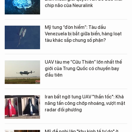
chip não của Neuralink
Mỹ tung “đòn hiểm”: Tàu dầu
Venezuela bị bắt giữa biển, hàng loạt
tàu khác sắp chung số phận?
UAV tàu mẹ “Cửu Thiên” lớn nhất thế
giới của Trung Quốc có chuyến bay
đầu tiên
Iran bất ngờ tung UAV "thần tốc": Khả
năng tấn công chớp nhoáng, vượt mặt
radar đối phương
Mỹ đề nghị lập "khu kinh tế tự do" ở