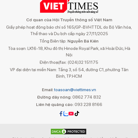
Cơ quan của Hội Truyền thông số Việt Nam
Giấy phép hoạt động báo chí số 165/GP-BVHTTDL do Bộ Văn hóa,
Thể thao và Du lịch cấp ngày 27/11/2025
Tổng Biên tập:
Nguyễn Bá Kiên
Tòa soạn: LK16-18, Khu đô thị Hinode Royal Park, xã Hoài Đức, Hà
Nội
Điện thoại/fax: (024)32 151175
VP đại diện tại miền Nam: Tầng 3, số 54, đường C1, phường Tân
Bình, TP.HCM
Email:
toasoan@viettimes.vn
Đường dây nóng:
0862 774 832
Liên hệ quảng cáo:
093 228 8166