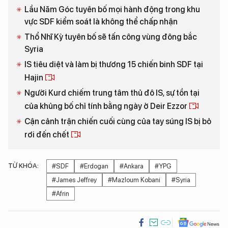
Lầu Năm Góc tuyên bố mọi hành động trong khu
vực SDF kiểm soát là không thể chấp nhận
Thổ Nhĩ Kỳ tuyên bố sẽ tấn công vùng đông bắc
Syria
IS tiêu diệt và làm bị thương 15 chiến binh SDF tại
Hajin
Người Kurd chiếm trung tâm thủ đô IS, sự tồn tại
của khủng bố chỉ tính bằng ngày ở Deir Ezzor
Cận cảnh trận chiến cuối cùng của tay súng IS bị bỏ
rơi đến chết
TỪ KHÓA:
#SDF
#Erdogan
#Ankara
#YPG
#James Jeffrey
#Mazloum Kobani
#Syria
#Afrin