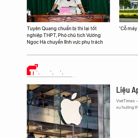
Tuyên Quang chuẩn bị thi lại tốt
'Cỗ máy 
nghiệp THPT, Phó chủ tịch Vương
Ngọc Hà chuyển lĩnh vực phụ trách
TIN CÔNG NGHỆ
Liệu Ap
VietTimes 
xu hướng th