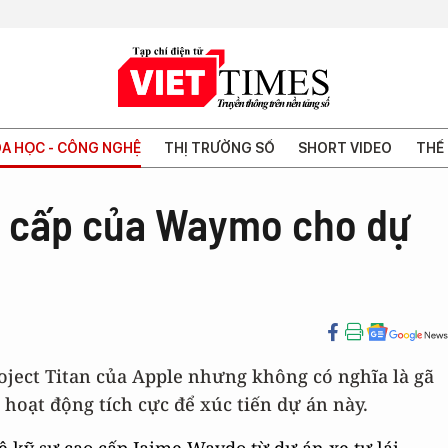
A HỌC - CÔNG NGHỆ
THỊ TRƯỜNG SỐ
SHORT VIDEO
THẾ 
o cấp của Waymo cho dự
oject Titan của Apple nhưng không có nghĩa là gã
oạt động tích cực để xúc tiến dự án này.