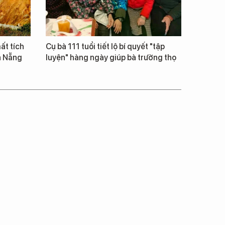
ất tích
Cụ bà 111 tuổi tiết lộ bí quyết "tập
à Nẵng
luyện" hàng ngày giúp bà trường thọ