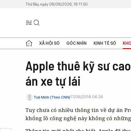
Thứ Bảy, ngày 08/08/2026, 18:11:50
XÃ HỘI SỐ
GÓC NHÌN
KINH TẾ SỐ
KHO
Apple thuê kỹ sư ca
án xe tự lái
17/06/2018 06:26
Tuệ Minh (Theo CNN)
Tuy chưa có nhiều thông tin về dự án Pr
khổng lồ công nghệ này không có những h