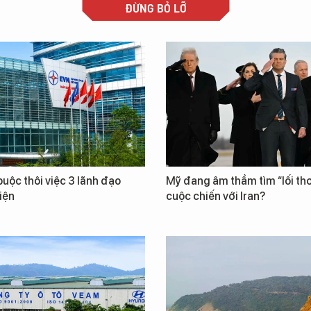
ĐỪNG BỎ LỠ
uộc thôi việc 3 lãnh đạo
Mỹ đang âm thầm tìm “lối tho
iện
cuộc chiến với Iran?