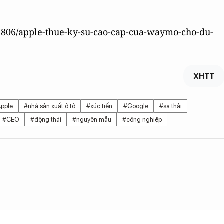
01806/apple-thue-ky-su-cao-cap-cua-waymo-cho-du-
XHTT
pple
#nhà sản xuất ô tô
#xúc tiến
#Google
#sa thải
#CEO
#động thái
#nguyên mẫu
#công nghiệp