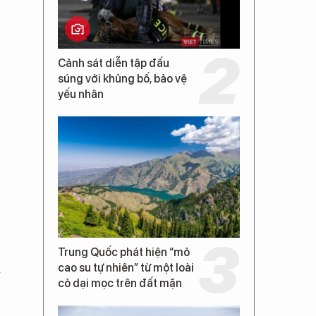
Cảnh sát diễn tập đấu
súng với khủng bố, bảo vệ
yếu nhân
Trung Quốc phát hiện “mỏ
à
cao su tự nhiên” từ một loài
cỏ dại mọc trên đất mặn