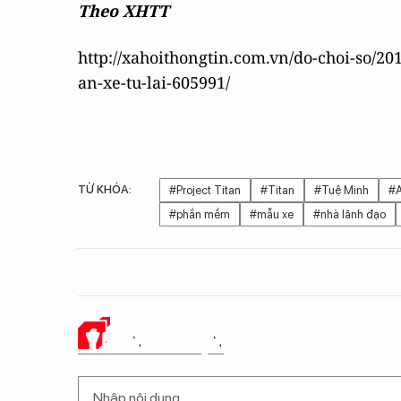
Theo XHTT
http://xahoithongtin.com.vn/do-choi-so/2
an-xe-tu-lai-605991/
TỪ KHÓA:
#Project Titan
#Titan
#Tuệ Minh
#A
#phần mềm
#mẫu xe
#nhà lãnh đạo
Ý KIẾN CỦA BẠN