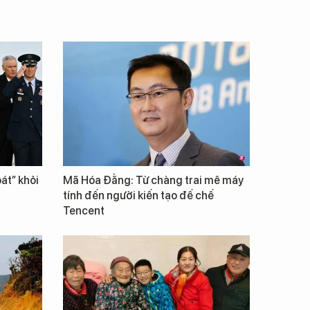
át” khỏi
Mã Hóa Đằng: Từ chàng trai mê máy
tính đến người kiến tạo đế chế
Tencent