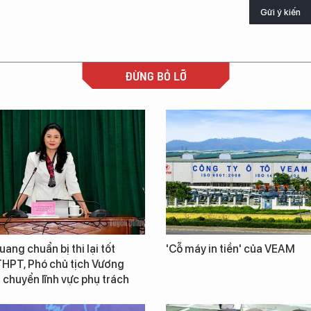
Gửi ý kiến
ĐỪNG BỎ LỠ
ang chuẩn bị thi lại tốt
'Cỗ máy in tiền' của VEAM
THPT, Phó chủ tịch Vương
chuyển lĩnh vực phụ trách