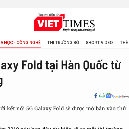
A HỌC - CÔNG NGHỆ
THỊ TRƯỜNG SỐ
SHORT VIDEO
THẾ 
xy Fold tại Hàn Quốc từ
g
i kết nối 5G Galaxy Fold sẽ được mở bán vào thứ