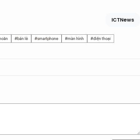
ICTNews
 hoãn
#bán lẻ
#smartphone
#màn hình
#điện thoại