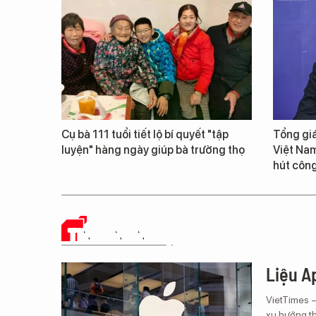
Cụ bà 111 tuổi tiết lộ bí quyết "tập
Tổng giá
luyện" hàng ngày giúp bà trường thọ
Việt Nam
hút công
TIN CÔNG NGHỆ
Liệu Ap
VietTimes 
xu hướng th