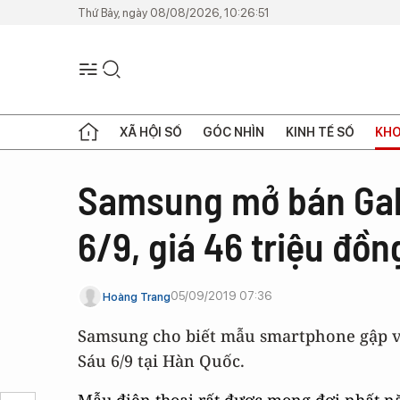
Thứ Bảy, ngày 08/08/2026, 10:26:51
XÃ HỘI SỐ
GÓC NHÌN
KINH TẾ SỐ
KHO
Samsung mở bán Gala
6/9, giá 46 triệu đồn
05/09/2019 07:36
Hoàng Trang
Samsung cho biết mẫu smartphone gập vớ
Sáu 6/9 tại Hàn Quốc.