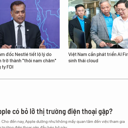
m đốc Nestlé tiết lộ lý do
Việt Nam cần phát triển AI Fir
 trở thành "thỏi nam châm"
sinh thái cloud
 ty FDI
ple có bỏ lỡ thị trường điện thoại gập?
– Cho đến nay, Apple dường như không mấy quan tâm đến việc tham gia
ị trường điện thoại gập đầy béo bở này.