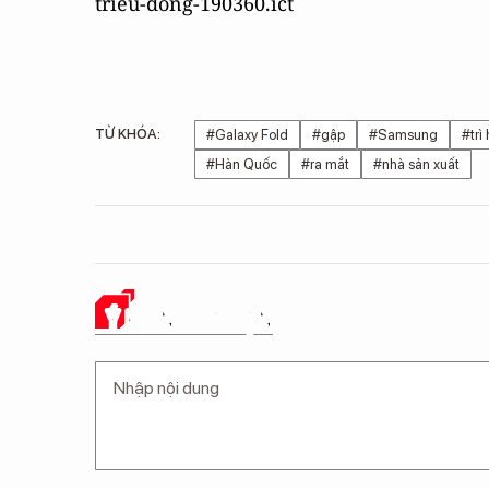
trieu-dong-190360.ict
TỪ KHÓA:
#Galaxy Fold
#gập
#Samsung
#trì
#Hàn Quốc
#ra mắt
#nhà sản xuất
Ý KIẾN CỦA BẠN