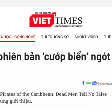
A HỌC - CÔNG NGHỆ
THỊ TRƯỜNG SỐ
SHORT VIDEO
THẾ 
hiên bản ‘cướp biển’ ngót
irates of the Caribbean: Dead Men Tell No Tales
ng giới thiệu.