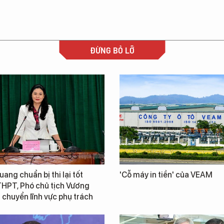
ĐỪNG BỎ LỠ
ang chuẩn bị thi lại tốt
'Cỗ máy in tiền' của VEAM
THPT, Phó chủ tịch Vương
chuyển lĩnh vực phụ trách