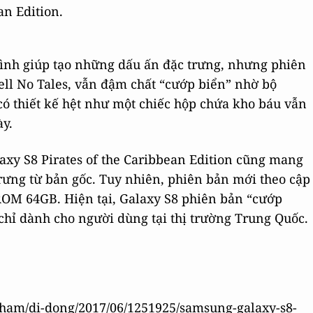
an Edition.
nh giúp tạo những dấu ấn đặc trưng, nhưng phiên
ell No Tales, vẫn đậm chất “cướp biển” nhờ bộ
có thiết kế hệt như một chiếc hộp chứa kho báu vẫn
ày.
axy S8 Pirates of the Caribbean Edition cũng mang
rưng từ bản gốc. Tuy nhiên, phiên bản mới theo cập
ROM 64GB. Hiện tại, Galaxy S8 phiên bản “cướp
chỉ dành cho người dùng tại thị trường Trung Quốc.
pham/di-dong/2017/06/1251925/samsung-galaxy-s8-