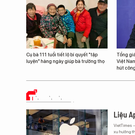
Cụ bà 111 tuổi tiết lộ bí quyết "tập
Tổng giá
luyện" hàng ngày giúp bà trường thọ
Việt Nam
hút công
TIN CÔNG NGHỆ
Liệu Ap
VietTimes 
xu hướng th