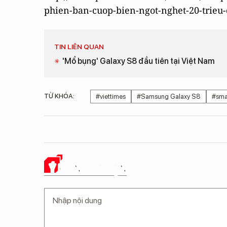
phien-ban-cuop-bien-ngot-nghet-20-trieu
TIN LIÊN QUAN
'Mổ bụng' Galaxy S8 đầu tiên tại Việt Nam
TỪ KHÓA:
#viettimes
#Samsung Galaxy S8
#sma
Ý KIẾN CỦA BẠN