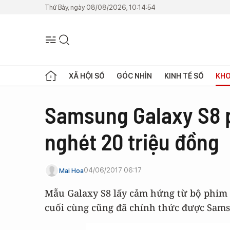
Thứ Bảy, ngày 08/08/2026, 10:14:54
XÃ HỘI SỐ
GÓC NHÌN
KINH TẾ SỐ
KHO
Samsung Galaxy S8 p
nghét 20 triệu đồng
04/06/2017 06:17
Mai Hoa
Mẫu Galaxy S8 lấy cảm hứng từ bộ phim P
cuối cùng cũng đã chính thức được Samsu