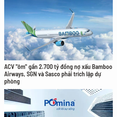
ACV "ôm" gần 2.700 tỷ đồng nợ xấu Bamboo
Airways, SGN và Sasco phải trích lập dự
phòng