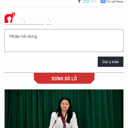
Ý KIẾN CỦA BẠN
Gửi ý kiến
ĐỪNG BỎ LỠ