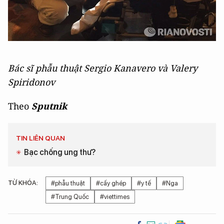
Bác sĩ phẫu thuật Sergio Kanavero và Valery
Spiridonov
Theo
Sputnik
TIN LIÊN QUAN
Bạc chống ung thư?
TỪ KHÓA:
#phẫu thuật
#cấy ghép
#y tế
#Nga
#Trung Quốc
#viettimes