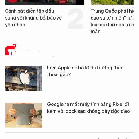
Cảnh sát diễn tập đấu
Trung Quốc phát hiện
súng với khủng bố, bảo vệ
cao su tự nhiên” từ m
yếu nhân
loài cỏ dại mọc trên đ
mặn
TIN CÔNG NGHỆ
Liệu Apple có bỏ lỡ thị trường điện
thoại gập?
Google ra mắt máy tính bảng Pixel đi
kèm với dock sạc không dây độc đáo