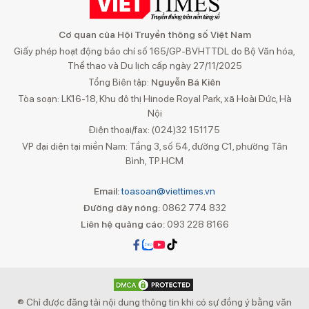
Cơ quan của Hội Truyền thông số Việt Nam
Giấy phép hoạt động báo chí số 165/GP-BVHTTDL do Bộ Văn hóa,
Thể thao và Du lịch cấp ngày 27/11/2025
Tổng Biên tập:
Nguyễn Bá Kiên
Tòa soạn: LK16-18, Khu đô thị Hinode Royal Park, xã Hoài Đức, Hà
Nội
Điện thoại/fax: (024)32 151175
VP đại diện tại miền Nam: Tầng 3, số 54, đường C1, phường Tân
Bình, TP.HCM
Email:
toasoan@viettimes.vn
Đường dây nóng:
0862 774 832
Liên hệ quảng cáo:
093 228 8166
® Chỉ được đăng tải nội dung thông tin khi có sự đồng ý bằng văn