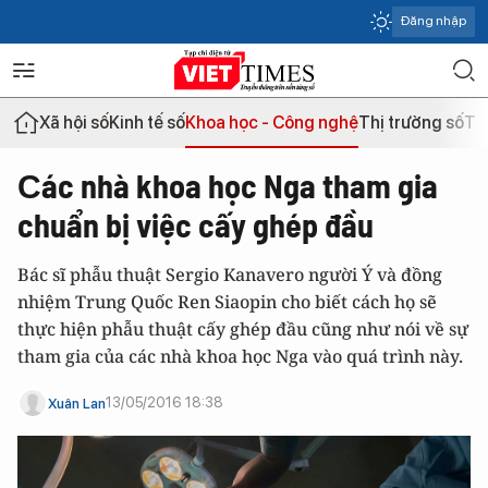
Đăng nhập
Xã hội số
Kinh tế số
Khoa học - Công nghệ
Thị trường số
Th
Сác nhà khoa học Nga tham gia
chuẩn bị việc cấy ghép đầu
Bác sĩ phẫu thuật Sergio Kanavero người Ý và đồng
nhiệm Trung Quốc Ren Siaopin cho biết cách họ sẽ
thực hiện phẫu thuật cấy ghép đầu cũng như nói về sự
tham gia của các nhà khoa học Nga vào quá trình này.
13/05/2016 18:38
Xuân Lan