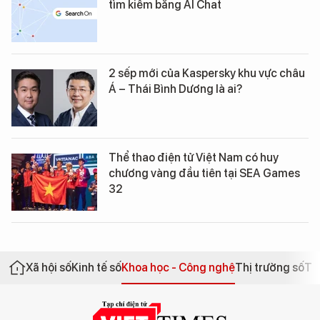
tìm kiếm bằng AI Chat
2 sếp mới của Kaspersky khu vực châu
Á – Thái Bình Dương là ai?
Thể thao điện tử Việt Nam có huy
chương vàng đầu tiên tại SEA Games
32
Xã hội số
Kinh tế số
Khoa học - Công nghệ
Thị trường số
Th