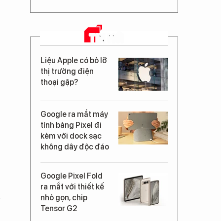
TIN MỚI
Liệu Apple có bỏ lỡ
thị trường điện
thoại gập?
Google ra mắt máy
tính bảng Pixel đi
kèm với dock sạc
không dây độc đáo
Google Pixel Fold
ra mắt với thiết kế
n
nhỏ gọn, chip
Tensor G2