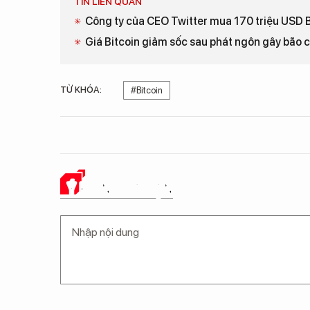
TIN LIÊN QUAN
Công ty của CEO Twitter mua 170 triệu USD B
Giá Bitcoin giảm sốc sau phát ngôn gây bão c
TỪ KHÓA:
#Bitcoin
Ý KIẾN CỦA BẠN