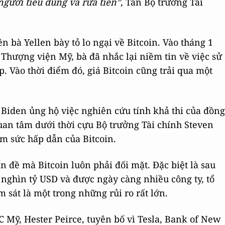
gười tiêu dùng và rửa tiền”
, Tân Bộ trưởng Tài
ên bà Yellen bày tỏ lo ngại về Bitcoin. Vào tháng 1
 Thượng viện Mỹ, bà đã nhắc lại niềm tin về việc sử
p. Vào thời điểm đó, giá Bitcoin cũng trải qua một
 Biden ủng hộ việc nghiên cứu tính khả thi của đồng
quan tâm dưới thời cựu Bộ trưởng Tài chính Steven
m sức hấp dẫn của Bitcoin.
 đề mà Bitcoin luôn phải đối mặt. Đặc biệt là sau
t nghìn tỷ USD và được ngày càng nhiều công ty, tổ
sát là một trong những rủi ro rất lớn.
 Mỹ, Hester Peirce, tuyên bố vì Tesla, Bank of New