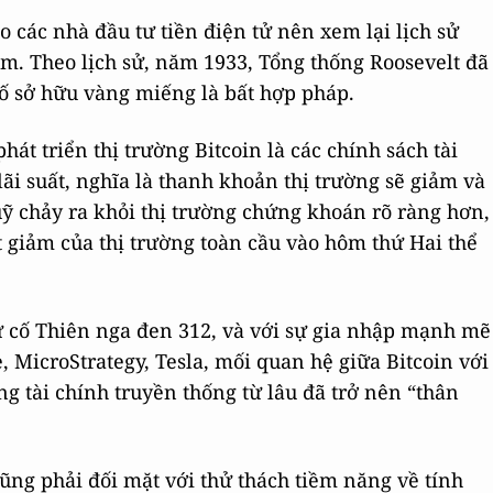
 các nhà đầu tư tiền điện tử nên xem lại lịch sử
cấm. Theo lịch sử, năm 1933, Tổng thống Roosevelt đã
bố sở hữu vàng miếng là bất hợp pháp.
hát triển thị trường Bitcoin là các chính sách tài
lãi suất, nghĩa là thanh khoản thị trường sẽ giảm và
ỹ chảy ra khỏi thị trường chứng khoán rõ ràng hơn,
t giảm của thị trường toàn cầu vào hôm thứ Hai thể
sự cố Thiên nga đen 312, và với sự gia nhập mạnh mẽ
, MicroStrategy, Tesla, mối quan hệ giữa Bitcoin với
ờng tài chính truyền thống từ lâu đã trở nên “thân
ũng phải đối mặt với thử thách tiềm năng về tính