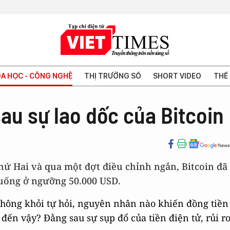
A HỌC - CÔNG NGHỆ
THỊ TRƯỜNG SỐ
SHORT VIDEO
THẾ 
sau sự lao dốc của Bitcoin
hứ Hai và qua một đợt điều chỉnh ngắn, Bitcoin đã
 xuống ở ngưỡng 50.000 USD.
 không khỏi tự hỏi, nguyên nhân nào khiến đồng tiền
 đến vậy? Đằng sau sự sụp đổ của tiền điện tử, rủi r