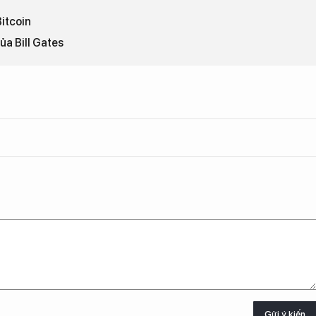
itcoin
ủa Bill Gates
Gửi ý kiến