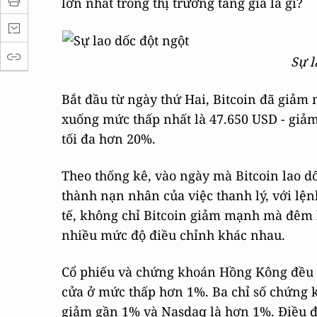
lớn nhất trong thị trường tăng giá là gì?
Sự l
Bắt đầu từ ngày thứ Hai, Bitcoin đã giảm
xuống mức thấp nhất là 47.650 USD - giả
tối đa hơn 20%.
Theo thống kê, vào ngày mà Bitcoin lao dố
thành nạn nhân của việc thanh lý, với lện
tế, không chỉ Bitcoin giảm mạnh mà đêm h
nhiều mức độ điều chỉnh khác nhau.
Cổ phiếu và chứng khoán Hồng Kông đều 
cửa ở mức thấp hơn 1%. Ba chỉ số chứng 
giảm gần 1% và Nasdaq là hơn 1%. Điều đá