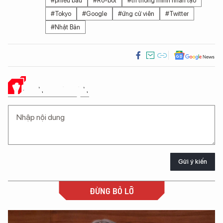
#phiếu bầu
#Rô-bốt
#trí thông minh nhân tạo
#Tokyo
#Google
#ứng cử viên
#Twitter
#Nhật Bản
Ý KIẾN CỦA BẠN
Gửi ý kiến
ĐỪNG BỎ LỠ