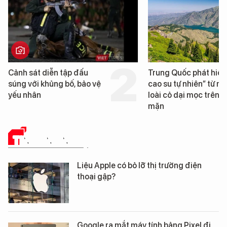
Trung Quốc phát hiện “mỏ
Loạt dự án bất động 
cao su tự nhiên” từ một
Đà Nẵng sắp bị kiểm t
loài cỏ dại mọc trên đất
mặn
TIN CÔNG NGHỆ
Liệu Apple có bỏ lỡ thị trường điện
thoại gập?
Google ra mắt máy tính bảng Pixel đi