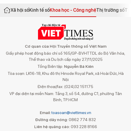
Xã hội số
Kinh tế số
Khoa học - Công nghệ
Thị trường số
Th
Cơ quan của Hội Truyền thông số Việt Nam
Giấy phép hoạt động báo chí số 165/GP-BVHTTDL do Bộ Văn hóa,
Thể thao và Du lịch cấp ngày 27/11/2025
Tổng Biên tập:
Nguyễn Bá Kiên
Tòa soạn: LK16-18, Khu đô thị Hinode Royal Park, xã Hoài Đức, Hà
Nội
Điện thoại/fax: (024)32 151175
VP đại diện tại miền Nam: Tầng 3, số 54, đường C1, phường Tân
Bình, TP.HCM
Email:
toasoan@viettimes.vn
Đường dây nóng:
0862 774 832
Liên hệ quảng cáo:
093 228 8166