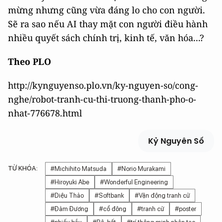
mừng nhưng cũng vừa đáng lo cho con người.
Sẽ ra sao nếu AI thay mặt con người điều hành
nhiều quyết sách chính trị, kinh tế, văn hóa...?
Theo PLO
http://kynguyenso.plo.vn/ky-nguyen-so/cong-
nghe/robot-tranh-cu-thi-truong-thanh-pho-o-
nhat-776678.html
Kỷ Nguyên Số
TỪ KHÓA:
#Michihito Matsuda
#Norio Murakami
#Hiroyuki Abe
#Wonderful Engineering
#Diệu Thảo
#Softbank
#Vận động tranh cử
#Đảm Đương
#cổ đông
#tranh cử
#poster