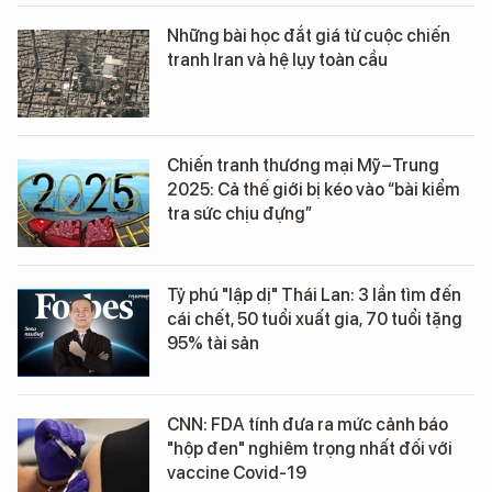
Những bài học đắt giá từ cuộc chiến
tranh Iran và hệ lụy toàn cầu
Chiến tranh thương mại Mỹ–Trung
2025: Cả thế giới bị kéo vào “bài kiểm
tra sức chịu đựng”
Tỷ phú "lập dị" Thái Lan: 3 lần tìm đến
cái chết, 50 tuổi xuất gia, 70 tuổi tặng
95% tài sản
CNN: FDA tính đưa ra mức cảnh báo
"hộp đen" nghiêm trọng nhất đối với
vaccine Covid-19