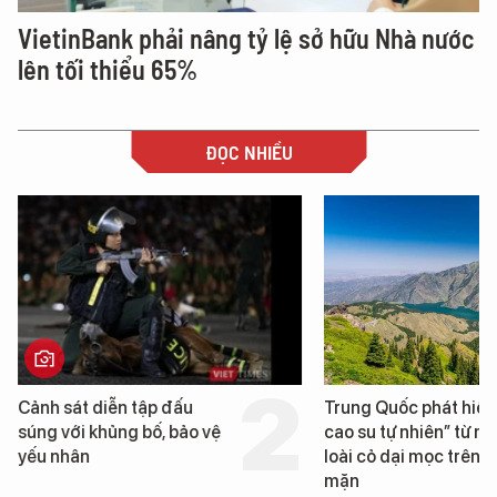
VietinBank phải nâng tỷ lệ sở hữu Nhà nước
lên tối thiểu 65%
ĐỌC NHIỀU
Trung Quốc phát hiện “mỏ
Loạt dự án bất độn
cao su tự nhiên” từ một
Đà Nẵng sắp bị kiể
loài cỏ dại mọc trên đất
mặn