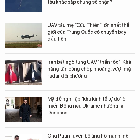
tàu khác sắp chung số phận?
UAV tàu mẹ “Cửu Thiên” lớn nhất thế
giới của Trung Quốc có chuyến bay
đầu tiên
Iran bất ngờ tung UAV "thần tốc": Khả
năng tấn công chớp nhoáng, vượt mặt
radar đối phương
Mỹ đề nghị lập "khu kinh tế tự do" ở
miền Đông nếu Ukraine nhượng lại
Donbass
Ông Putin tuyên bố ủng hộ mạnh mẽ