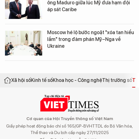
ông Maduro giữa lúc Mỹ đưa hạm đội
áp sát Caribe
Moscow hé lộ bước ngoặt "xóa tan hiểu
lầm" trong đàm phán Mỹ–Nga về
Ukraine
Xã hội số
Kinh tế số
Khoa học - Công nghệ
Thị trường số
Th
Cơ quan của Hội Truyền thông số Việt Nam
Giấy phép hoạt động báo chí số 165/GP-BVHTTDL do Bộ Văn hóa,
Thể thao và Du lịch cấp ngày 27/11/2025