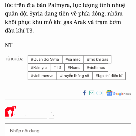
lúc trên địa bàn Palmyra, lực lượng tinh nhuệ
quân đội Syria đang tiến về phía đông, nhằm
khôi phục khu mỏ khí gas Arak và trạm bơm
dầu khí T3.
NT
TỪ KHÓA:
#Quân đội Syria
#sa mạc
#mỏ khí gas
#Palmyra
#T3
#Homs
#viettimes
#viettimes.vn
#truyền thông số
#tạp chí điện tử
Ý KIẾN CỦA BẠN