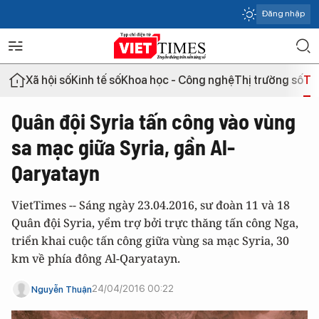
Đăng nhập
Xã hội số
Kinh tế số
Khoa học - Công nghệ
Thị trường số
Th
Quân đội Syria tấn công vào vùng
sa mạc giữa Syria, gần Al-
Qaryatayn
VietTimes -- Sáng ngày 23.04.2016, sư đoàn 11 và 18
Quân đội Syria, yểm trợ bởi trực thăng tấn công Nga,
triển khai cuộc tấn công giữa vùng sa mạc Syria, 30
km về phía đông Al-Qaryatayn.
24/04/2016 00:22
Nguyễn Thuận