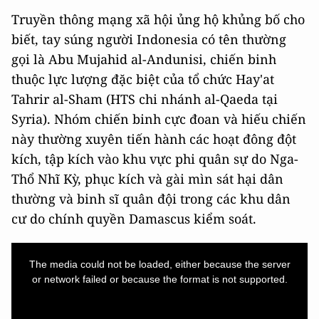
Truyền thông mạng xã hội ủng hộ khủng bố cho
biết, tay súng người Indonesia có tên thường
gọi là Abu Mujahid al-Andunisi, chiến binh
thuộc lực lượng đặc biệt của tổ chức Hay'at
Tahrir al-Sham (HTS chi nhánh al-Qaeda tại
Syria). Nhóm chiến binh cực đoan và hiếu chiến
này thường xuyên tiến hành các hoạt đông đột
kích, tập kích vào khu vực phi quân sự do Nga-
Thổ Nhĩ Kỳ, phục kích và gài mìn sát hại dân
thường và binh sĩ quân đội trong các khu dân
cư do chính quyền Damascus kiểm soát.
This
is
a
The media could not be loaded, either because the server
modal
window.
or network failed or because the format is not supported.