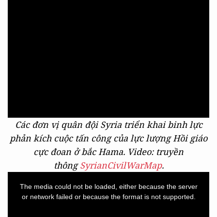
Các đơn vị quân đội Syria triển khai binh lực
phản kích cuộc tấn công của lực lượng Hồi giáo
cực đoan ở bắc Hama. Video: truyền
thông
SyrianCivilWarMap
.
This
is
a
The media could not be loaded, either because the server
modal
window.
or network failed or because the format is not supported.