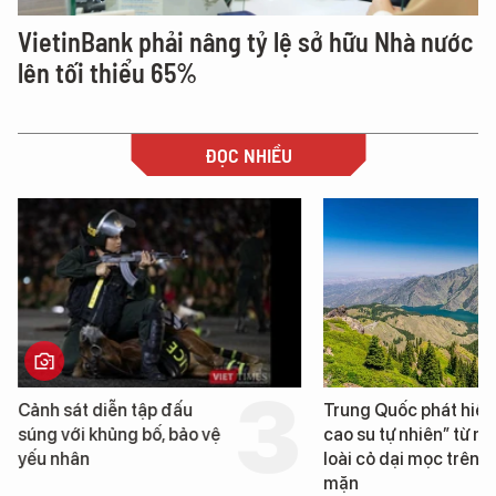
VietinBank phải nâng tỷ lệ sở hữu Nhà nước
lên tối thiểu 65%
ĐỌC NHIỀU
Cảnh sát diễn tập đấu
Trung Quốc phát hiện
súng với khủng bố, bảo vệ
cao su tự nhiên” từ m
yếu nhân
loài cỏ dại mọc trên đ
mặn