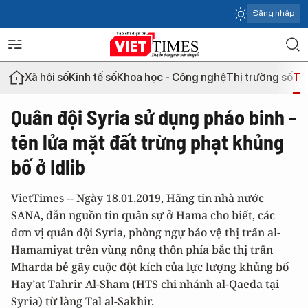
Đăng nhập
Xã hội số
Kinh tế số
Khoa học - Công nghệ
Thị trường số
Th
Quân đội Syria sử dụng pháo binh -
tên lửa mặt đất trừng phạt khủng
bố ở Idlib
VietTimes -- Ngày 18.01.2019, Hãng tin nhà nước
SANA, dẫn nguồn tin quân sự ở Hama cho biết, các
đơn vị quân đội Syria, phòng ngự bảo vệ thị trấn al-
Hamamiyat trên vùng nông thôn phía bắc thị trấn
Mharda bẻ gãy cuộc đột kích của lực lượng khủng bố
Hay’at Tahrir Al-Sham (HTS chi nhánh al-Qaeda tại
Syria) từ làng Tal al-Sakhir.