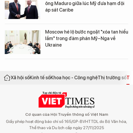
ông Maduro giữa lúc Mỹ đưa hạm đội
áp sát Caribe
Moscow hé lộ bước ngoặt "xóa tan hiểu
lầm" trong đàm phán Mỹ–Nga về
Ukraine
Xã hội số
Kinh tế số
Khoa học - Công nghệ
Thị trường số
Th
Cơ quan của Hội Truyền thông số Việt Nam
Giấy phép hoạt động báo chí số 165/GP-BVHTTDL do Bộ Văn hóa,
Thể thao và Du lịch cấp ngày 27/11/2025