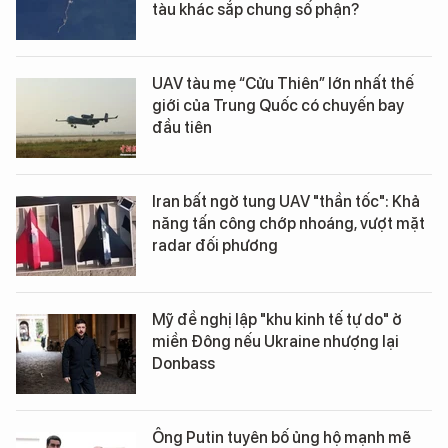
tàu khác sắp chung số phận?
UAV tàu mẹ “Cửu Thiên” lớn nhất thế
giới của Trung Quốc có chuyến bay
đầu tiên
Iran bất ngờ tung UAV "thần tốc": Khả
năng tấn công chớp nhoáng, vượt mặt
radar đối phương
Mỹ đề nghị lập "khu kinh tế tự do" ở
miền Đông nếu Ukraine nhượng lại
Donbass
Ông Putin tuyên bố ủng hộ mạnh mẽ