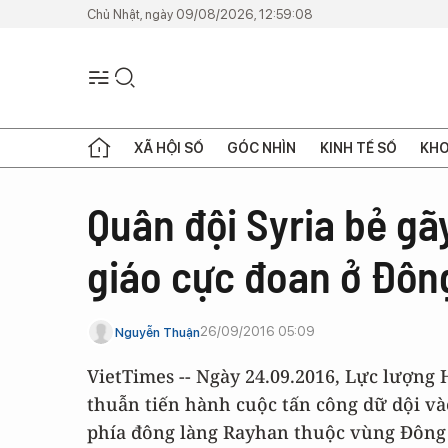
Chủ Nhật, ngày 09/08/2026, 12:59:08
XÃ HỘI SỐ
GÓC NHÌN
KINH TẾ SỐ
KHO
Quân đội Syria bẻ gã
giáo cực đoan ở Đôn
26/09/2016 05:09
Nguyễn Thuận
VietTimes -- Ngày 24.09.2016, Lực lượng 
thuẫn tiến hành cuộc tấn công dữ dội vào
phía đông làng Rayhan thuộc vùng Đông