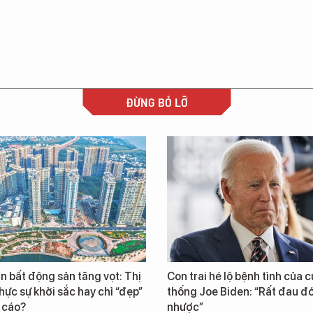
ĐỪNG BỎ LỠ
n bất động sản tăng vọt: Thị
Con trai hé lộ bệnh tình của 
hực sự khởi sắc hay chỉ “đẹp”
thống Joe Biden: “Rất đau đ
 cáo?
nhược”