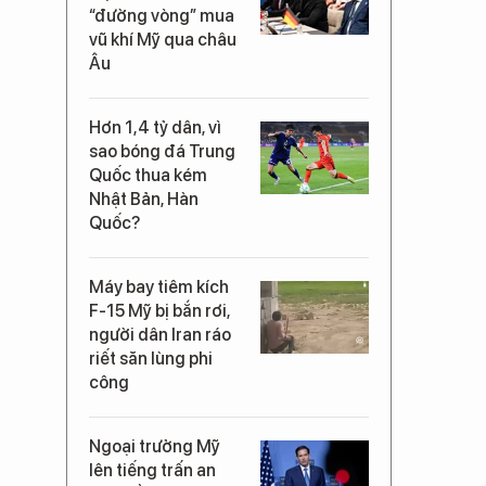
“đường vòng” mua
vũ khí Mỹ qua châu
Âu
Hơn 1,4 tỷ dân, vì
sao bóng đá Trung
Quốc thua kém
Nhật Bản, Hàn
Quốc?
Máy bay tiêm kích
F-15 Mỹ bị bắn rơi,
người dân Iran ráo
riết săn lùng phi
công
Ngoại trưởng Mỹ
lên tiếng trấn an