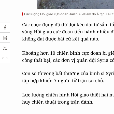
Lực lượng Hồi giáo cực đoan Jaish Al-Islam do Ả rập Xê ú
Các cuộc đụng độ dữ dội kéo dài từ sẩm tố
súng Hồi giáo cực đoan tiến hành nhiều đò
không đạt được bất cứ kết quả nào.
Khoảng hơn 10 chiến binh cực đoan bị giế
công thất bại, các đơn vị quân đội Syria có
Con số tử vong bất thường của binh sĩ Syr
tập hợp khiến 7 người tử trận tại chỗ.
Lực lượng chiến binh Hồi giáo thiệt hại m
huy chiến thuật trong trận đánh.