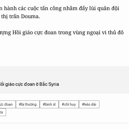
ến hành các cuộc tấn công nhằm đẩy lùi quân đội
i thị trấn Douma.
lượng Hồi giáo cực đoan trong vùng ngoại vi thủ đô
Hồi giáo cực đoan ở Bắc Syria
cực đoan
#bị thương
#binh sĩ
#chỉ huy
#kéo dài
ta