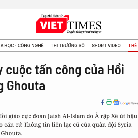
A HỌC - CÔNG NGHỆ
THỊ TRƯỜNG SỐ
SHORT VIDEO
THẾ 
y cuộc tấn công của Hồi
g Ghouta
Hồi giáo cực đoan Jaish Al-Islam do Ả rập Xê út hậu
 căn cứ Thông tin liên lạc cũ của quân đội Syria
 Ghouta.