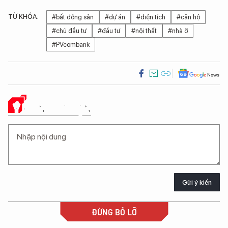
TỪ KHÓA:
#bất động sản
#dự án
#diện tích
#căn hộ
#chủ đầu tư
#đầu tư
#nội thất
#nhà ở
#PVcombank
Ý KIẾN CỦA BẠN
Gửi ý kiến
ĐỪNG BỎ LỠ