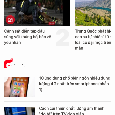
Cảnh sát diễn tập đấu
Trung Quốc phát hiện
súng với khủng bố, bảo vệ
cao su tự nhiên” từ m
yếu nhân
loài cỏ dại mọc trên đ
mặn
CÔNG NGHỆ
10 ứng dụng phổ biến ngốn nhiều dung
lượng 4G nhất trên smartphone (phần
1)
Cách cải thiện chất lượng âm thanh
"dở tệ" trên TV đơn giản