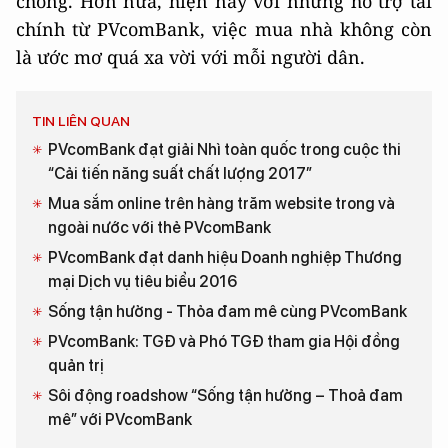
chồng. Hơn nữa, hiện nay với những hỗ trợ tài
chính từ PVcomBank, việc mua nhà không còn
là ước mơ quá xa vời với mỗi người dân.
TIN LIÊN QUAN
PVcomBank đạt giải Nhì toàn quốc trong cuộc thi
“Cải tiến năng suất chất lượng 2017”
Mua sắm online trên hàng trăm website trong và
ngoài nước với thẻ PVcomBank
PVcomBank đạt danh hiệu Doanh nghiệp Thương
mại Dịch vụ tiêu biểu 2016
Sống tận hưởng - Thỏa đam mê cùng PVcomBank
PVcomBank: TGĐ và Phó TGĐ tham gia Hội đồng
quản trị
Sôi động roadshow “Sống tận hưởng – Thoả đam
mê” với PVcomBank