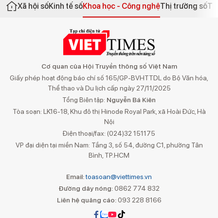
Xã hội số
Kinh tế số
Khoa học - Công nghệ
Thị trường số
Th
Cơ quan của Hội Truyền thông số Việt Nam
Giấy phép hoạt động báo chí số 165/GP-BVHTTDL do Bộ Văn hóa,
Thể thao và Du lịch cấp ngày 27/11/2025
Tổng Biên tập:
Nguyễn Bá Kiên
Tòa soạn: LK16-18, Khu đô thị Hinode Royal Park, xã Hoài Đức, Hà
Nội
Điện thoại/fax: (024)32 151175
VP đại diện tại miền Nam: Tầng 3, số 54, đường C1, phường Tân
Bình, TP.HCM
Email:
toasoan@viettimes.vn
Đường dây nóng:
0862 774 832
Liên hệ quảng cáo:
093 228 8166