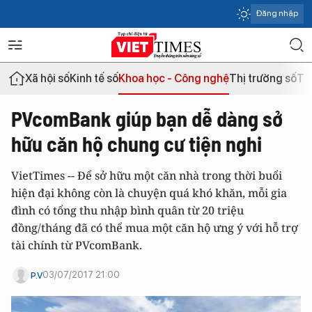
Đăng nhập
Xã hội số
Kinh tế số
Khoa học - Công nghệ
Thị trường số
Th
PVcomBank giúp bạn dễ dàng sở
hữu căn hộ chung cư tiện nghi
VietTimes -- Để sở hữu một căn nhà trong thời buổi
hiện đại không còn là chuyện quá khó khăn, mỗi gia
đình có tổng thu nhập bình quân từ 20 triệu
đồng/tháng đã có thể mua một căn hộ ưng ý với hỗ trợ
tài chính từ PVcomBank.
03/07/2017 21:00
P.V