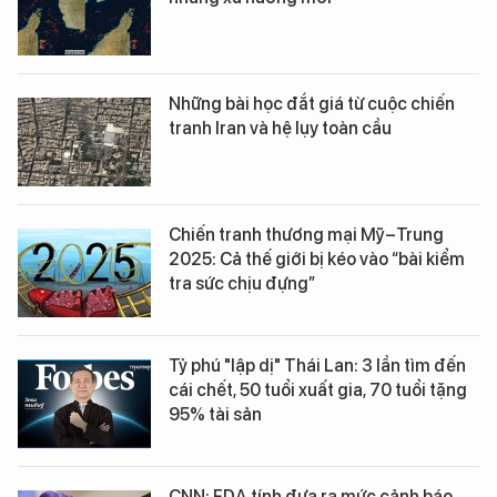
Những bài học đắt giá từ cuộc chiến
tranh Iran và hệ lụy toàn cầu
Chiến tranh thương mại Mỹ–Trung
2025: Cả thế giới bị kéo vào “bài kiểm
tra sức chịu đựng”
Tỷ phú "lập dị" Thái Lan: 3 lần tìm đến
cái chết, 50 tuổi xuất gia, 70 tuổi tặng
95% tài sản
CNN: FDA tính đưa ra mức cảnh báo