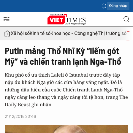
Đăng nhập
Xã hội số
Kinh tế số
Khoa học - Công nghệ
Thị trường số
Th
Putin mắng Thổ Nhĩ Kỳ “liếm gót
Mỹ” và chiến tranh lạnh Nga-Thổ
Khu phố cổ ưa thích Laleli ở Istanbul trước đây tấp
nập du khách Nga giờ các cửa hàng vắng ngắt. Đó là
những dấu hiệu của cuộc Chiến tranh Lạnh Nga-Thổ
ngày càng leo thang và ngày càng tồi tệ hơn, trang The
Daily Beast ghi nhận.
21/12/2015 23:46