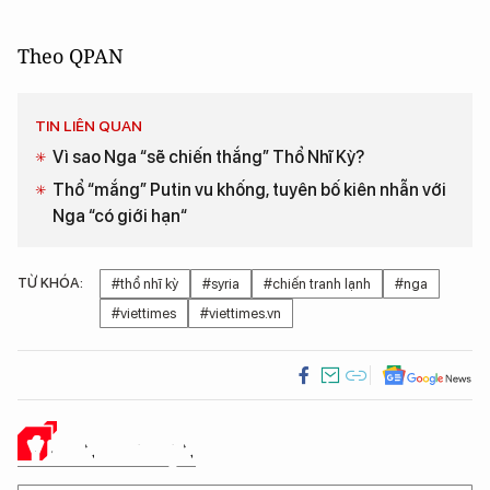
Theo QPAN
TIN LIÊN QUAN
Vì sao Nga “sẽ chiến thắng” Thổ Nhĩ Kỳ?
Thổ “mắng” Putin vu khống, tuyên bố kiên nhẫn với
Nga “có giới hạn“
TỪ KHÓA:
#thổ nhĩ kỳ
#syria
#chiến tranh lạnh
#nga
#viettimes
#viettimes.vn
Ý KIẾN CỦA BẠN