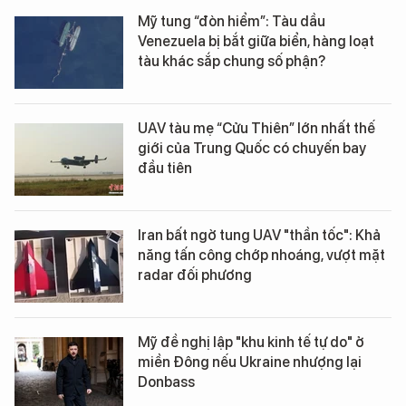
Mỹ tung “đòn hiểm”: Tàu dầu
Venezuela bị bắt giữa biển, hàng loạt
tàu khác sắp chung số phận?
UAV tàu mẹ “Cửu Thiên” lớn nhất thế
giới của Trung Quốc có chuyến bay
đầu tiên
Iran bất ngờ tung UAV "thần tốc": Khả
năng tấn công chớp nhoáng, vượt mặt
radar đối phương
Mỹ đề nghị lập "khu kinh tế tự do" ở
miền Đông nếu Ukraine nhượng lại
Donbass