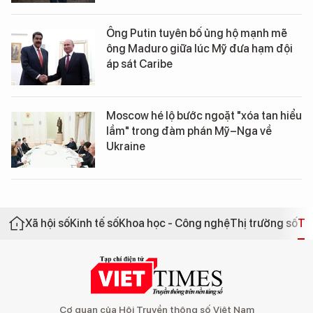
Ông Putin tuyên bố ủng hộ mạnh mẽ
ông Maduro giữa lúc Mỹ đưa hạm đội
áp sát Caribe
Moscow hé lộ bước ngoặt "xóa tan hiểu
lầm" trong đàm phán Mỹ–Nga về
Ukraine
Xã hội số
Kinh tế số
Khoa học - Công nghệ
Thị trường số
Th
Cơ quan của Hội Truyền thông số Việt Nam