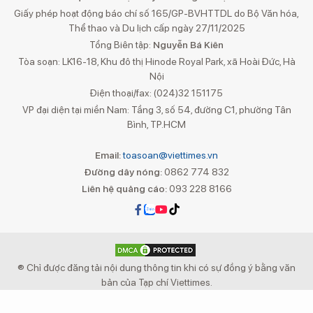
Giấy phép hoạt động báo chí số 165/GP-BVHTTDL do Bộ Văn hóa,
Thể thao và Du lịch cấp ngày 27/11/2025
Tổng Biên tập:
Nguyễn Bá Kiên
Tòa soạn: LK16-18, Khu đô thị Hinode Royal Park, xã Hoài Đức, Hà
Nội
Điện thoại/fax: (024)32 151175
VP đại diện tại miền Nam: Tầng 3, số 54, đường C1, phường Tân
Bình, TP.HCM
Email:
toasoan@viettimes.vn
Đường dây nóng:
0862 774 832
Liên hệ quảng cáo:
093 228 8166
® Chỉ được đăng tải nội dung thông tin khi có sự đồng ý bằng văn
bản của Tạp chí Viettimes.