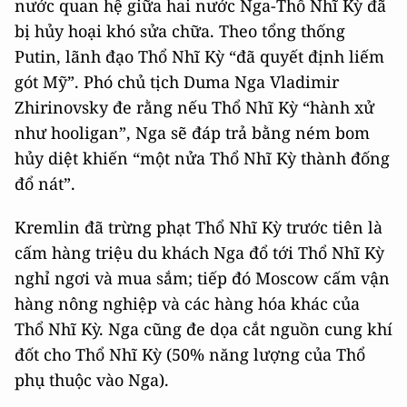
nước quan hệ giữa hai nước Nga-Thổ Nhĩ Kỳ đã
bị hủy hoại khó sửa chữa. Theo tổng thống
Putin, lãnh đạo Thổ Nhĩ Kỳ “đã quyết định liếm
gót Mỹ”. Phó chủ tịch Duma Nga Vladimir
Zhirinovsky đe rằng nếu Thổ Nhĩ Kỳ “hành xử
như hooligan”, Nga sẽ đáp trả bằng ném bom
hủy diệt khiến “một nửa Thổ Nhĩ Kỳ thành đống
đổ nát”.
Kremlin đã trừng phạt Thổ Nhĩ Kỳ trước tiên là
cấm hàng triệu du khách Nga đổ tới Thổ Nhĩ Kỳ
nghỉ ngơi và mua sắm; tiếp đó Moscow cấm vận
hàng nông nghiệp và các hàng hóa khác của
Thổ Nhĩ Kỳ. Nga cũng đe dọa cắt nguồn cung khí
đốt cho Thổ Nhĩ Kỳ (50% năng lượng của Thổ
phụ thuộc vào Nga).