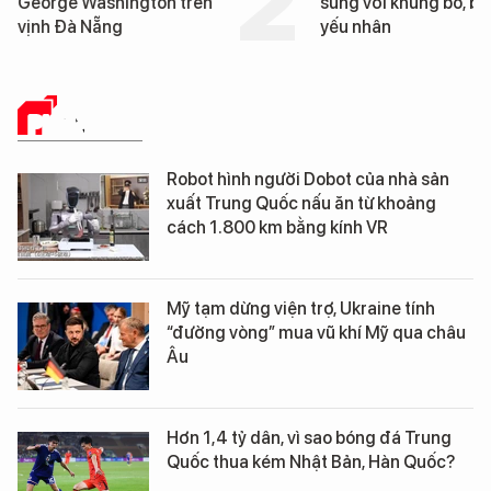
súng với khủng bố, bảo vệ
tống tàu sân bay USS
yếu nhân
George Washington 
Đà Nẵng
PHÂN TÍCH
Robot hình người Dobot của nhà sản
xuất Trung Quốc nấu ăn từ khoảng
cách 1.800 km bằng kính VR
Mỹ tạm dừng viện trợ, Ukraine tính
“đường vòng” mua vũ khí Mỹ qua châu
Âu
Hơn 1,4 tỷ dân, vì sao bóng đá Trung
Quốc thua kém Nhật Bản, Hàn Quốc?