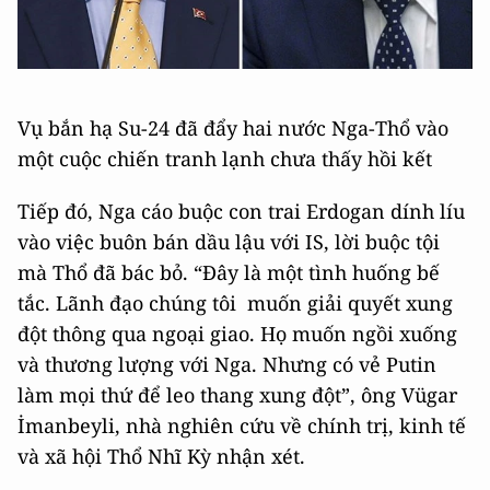
Vụ bắn hạ Su-24 đã đẩy hai nước Nga-Thổ vào
một cuộc chiến tranh lạnh chưa thấy hồi kết
Tiếp đó, Nga cáo buộc con trai Erdogan dính líu
vào việc buôn bán dầu lậu với IS, lời buộc tội
mà Thổ đã bác bỏ. “Đây là một tình huống bế
tắc. Lãnh đạo chúng tôi muốn giải quyết xung
đột thông qua ngoại giao. Họ muốn ngồi xuống
và thương lượng với Nga. Nhưng có vẻ Putin
làm mọi thứ để leo thang xung đột”, ông Vügar
İmanbeyli, nhà nghiên cứu về chính trị, kinh tế
và xã hội Thổ Nhĩ Kỳ nhận xét.