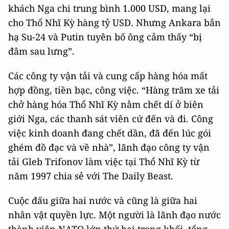
khách Nga chi trung bình 1.000 USD, mang lại
cho Thổ Nhĩ Kỳ hàng tỷ USD. Nhưng Ankara bắn
hạ Su-24 và Putin tuyên bố ông cảm thấy “bị
đâm sau lưng”.
Các công ty vận tải và cung cấp hàng hóa mất
hợp đồng, tiền bạc, công việc. “Hàng trăm xe tải
chở hàng hóa Thổ Nhĩ Kỳ nằm chết dí ở biên
giới Nga, các thanh sát viên cứ đến và đi. Công
việc kinh doanh đang chết dần, đã đến lúc gói
ghém đồ đạc và về nhà”, lãnh đạo công ty vận
tải Gleb Trifonov làm việc tại Thổ Nhĩ Kỳ từ
năm 1997 chia sẻ với The Daily Beast.
Cuộc đấu giữa hai nước và cũng là giữa hai
nhân vật quyền lực. Một người là lãnh đạo nước
thành viên NATO lớn thứ hai trong khối, tổng