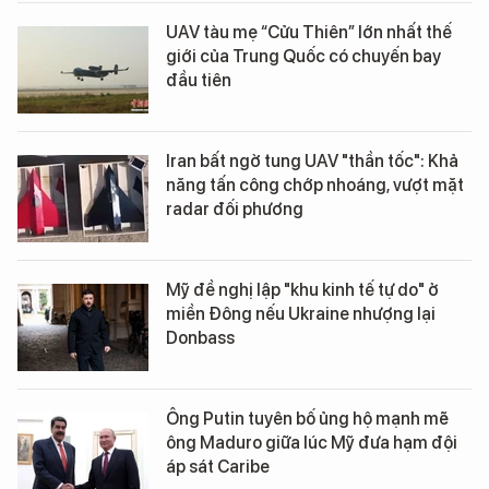
UAV tàu mẹ “Cửu Thiên” lớn nhất thế
giới của Trung Quốc có chuyến bay
đầu tiên
Iran bất ngờ tung UAV "thần tốc": Khả
năng tấn công chớp nhoáng, vượt mặt
radar đối phương
Mỹ đề nghị lập "khu kinh tế tự do" ở
miền Đông nếu Ukraine nhượng lại
Donbass
Ông Putin tuyên bố ủng hộ mạnh mẽ
ông Maduro giữa lúc Mỹ đưa hạm đội
áp sát Caribe