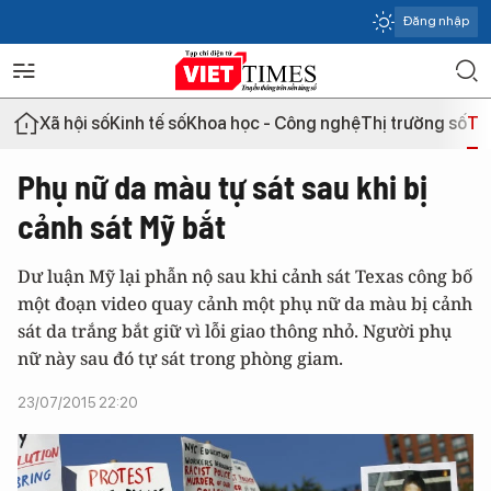
Đăng nhập
Xã hội số
Kinh tế số
Khoa học - Công nghệ
Thị trường số
Th
Phụ nữ da màu tự sát sau khi bị
cảnh sát Mỹ bắt
Dư luận Mỹ lại phẫn nộ sau khi cảnh sát Texas công bố
một đoạn video quay cảnh một phụ nữ da màu bị cảnh
sát da trắng bắt giữ vì lỗi giao thông nhỏ. Người phụ
nữ này sau đó tự sát trong phòng giam.
23/07/2015 22:20