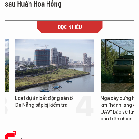
sau Huấn Hoa Hồng
ĐỌC NHIỀU
Loạt dự án bất động sản ở
Nga xây dựng hơn 1.
Đà Nẵng sắp bị kiểm tra
km "hành lang chống
UAV" bảo vệ tuyến hậ
cần trên chiến trường