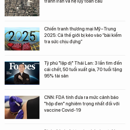
tranh Iran và hệ lụy toàn cầu
Chiến tranh thương mại Mỹ–Trung
2025: Cả thế giới bị kéo vào “bài kiểm
tra sức chịu đựng”
Tỷ phú "lập dị" Thái Lan: 3 lần tìm đến
cái chết, 50 tuổi xuất gia, 70 tuổi tặng
95% tài sản
CNN: FDA tính đưa ra mức cảnh báo
"hộp đen" nghiêm trọng nhất đối với
vaccine Covid-19