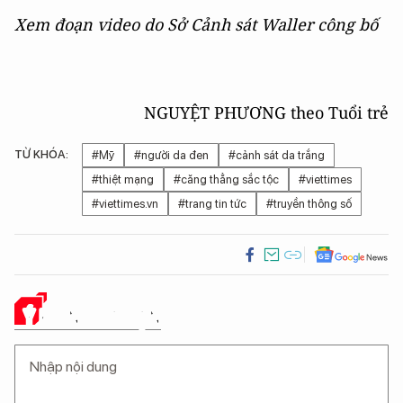
Xem đoạn video do Sở Cảnh sát Waller công bố
NGUYỆT PHƯƠNG theo Tuổi trẻ
TỪ KHÓA:
#Mỹ
#người da đen
#cảnh sát da trắng
#thiệt mạng
#căng thẳng sắc tộc
#viettimes
#viettimes.vn
#trang tin tức
#truyền thông số
Ý KIẾN CỦA BẠN