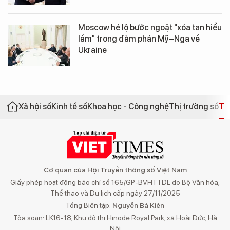
Moscow hé lộ bước ngoặt "xóa tan hiểu
lầm" trong đàm phán Mỹ–Nga về
Ukraine
Xã hội số
Kinh tế số
Khoa học - Công nghệ
Thị trường số
Th
Cơ quan của Hội Truyền thông số Việt Nam
Giấy phép hoạt động báo chí số 165/GP-BVHTTDL do Bộ Văn hóa,
Thể thao và Du lịch cấp ngày 27/11/2025
Tổng Biên tập:
Nguyễn Bá Kiên
Tòa soạn: LK16-18, Khu đô thị Hinode Royal Park, xã Hoài Đức, Hà
Nội