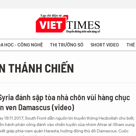
A HỌC - CÔNG NGHỆ
THỊ TRƯỜNG SỐ
SHORT VIDEO
THẾ 
N THÁNH CHIẾN
Syria đánh sập tòa nhà chôn vùi hàng chục
n ven Damascus (video)
 18.11.2017, South Front dẫn nguồn tin truyền thông Hezbollah cho biết,
tiến hành phản công đánh vào chiến tuyến của nhóm Ahrar al-Sham xung
iết giáp phía nam quận Harasta, hướng đông thủ đô Damascus. Cuộc