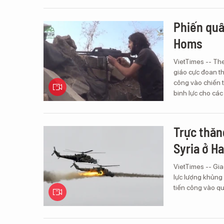
Phiến quâ
Homs
VietTimes -- The
giáo cực đoan t
công vào chiến t
binh lực cho các 
Trực thăn
Syria ở H
VietTimes -- Gia
lực lượng khủng 
tiến công vào qu