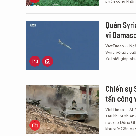
phản công không 
Quân Syri
vi Damas
VietTimes -- Ngà
Syria bẻ gãy cu
Xe thiết giáp p
Chiến sự 
tấn công
VietTimes -- Al
sau khi bị phiến
ngoại ô Đông Gho
khu vực Căn cứ 