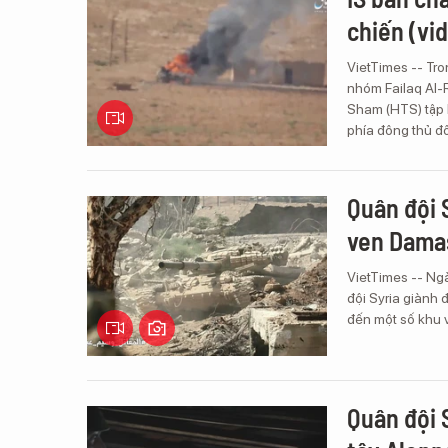
chiến (vi
VietTimes -- Tro
nhóm Failaq Al-R
Sham (HTS) tập k
phía đông thủ 
Quân đội 
ven Dama
VietTimes -- Ngà
đội Syria giành 
đến một số khu 
Quân đội 