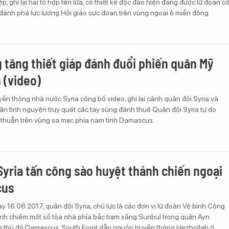
p, ghi lại hai tổ hợp tên lửa, có thiết kế độc đáo hiện đang được lữ đoàn c
 đánh phá lực lượng Hồi giáo cực đoan trên vùng ngoai ô miền đông
g tăng thiết giáp đánh đuổi phiến quân Mỹ
 (video)
yền thông nhà nước Syria công bố video, ghi lại cảnh quân đội Syria và
ân tình nguyện truy quét các tay súng đánh thuê Quân đội Syria tự do
 thuẫn trên vùng sa mạc phía nam tỉnh Damascus.
Syria tấn công sào huyệt thánh chiến ngoại
cus
y 16.08.2017, quân đội Syria, chủ lực là các đơn vị lữ đoàn Vệ binh Cộng
nh chiếm một số tòa nhà phía bắc trạm xăng Sunbul trong quận Ayn
g thủ đô Damascus, South Front dẫn nguồn truyền thông Hezbollah ở