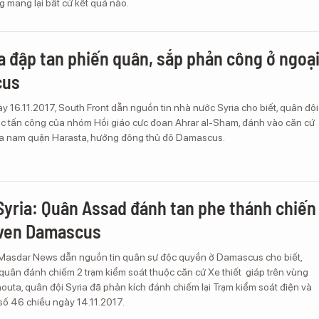
mang lại bất cứ kết quả nào.
a đập tan phiến quân, sắp phản công ở ngoạ
cus
y 16.11.2017, South Front dẫn nguồn tin nhà nước Syria cho biết, quân đội
ộc tấn công của nhóm Hồi giáo cực đoan Ahrar al-Sham, đánh vào căn cứ
hía nam quận Harasta, hướng đông thủ đô Damascus.
Syria: Quân Assad đánh tan phe thánh chiến
 ven Damascus
-Masdar News dẫn nguồn tin quân sự độc quyền ở Damascus cho biết,
 quân đánh chiếm 2 trạm kiểm soát thuộc căn cứ Xe thiết giáp trên vùng
uta, quân đội Syria đã phản kích đánh chiếm lại Trạm kiểm soát điện và
số 46 chiều ngày 14.11.2017.