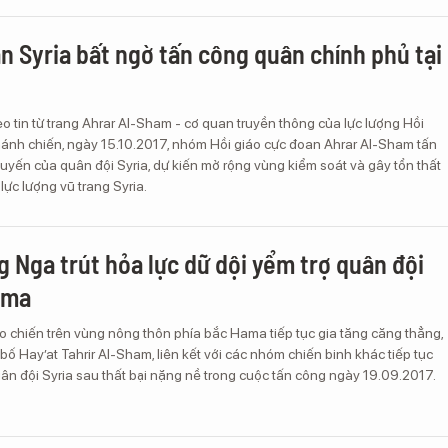
n Syria bất ngờ tấn công quân chính phủ tại
o tin từ trang Ahrar Al-Sham - cơ quan truyền thông của lực lượng Hồi
hánh chiến, ngày 15.10.2017, nhóm Hồi giáo cực đoan Ahrar Al-Sham tấn
uyến của quân đội Syria, dự kiến mở rộng vùng kiểm soát và gây tổn thất
lực lượng vũ trang Syria.
g Nga trút hỏa lực dữ dội yểm trợ quân đội
ama
o chiến trên vùng nông thôn phía bắc Hama tiếp tục gia tăng căng thẳng,
bố Hay’at Tahrir Al-Sham, liên kết với các nhóm chiến binh khác tiếp tục
ân đội Syria sau thất bại nặng nề trong cuộc tấn công ngày 19.09.2017.