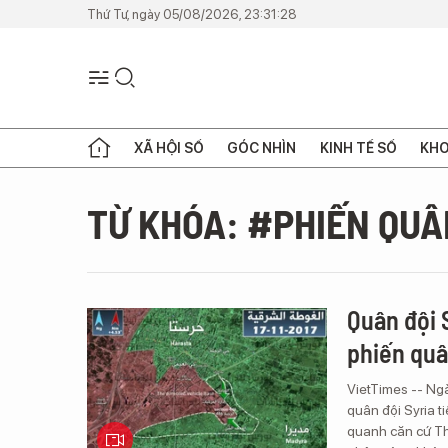
Thứ Tư, ngày 05/08/2026, 23:31:28
XÃ HỘI SỐ
GÓC NHÌN
KINH TẾ SỐ
KHO
TỪ KHÓA: #PHIẾN QUÂ
Quân đội 
phiến quâ
VietTimes -- Ngày
quân đội Syria 
quanh căn cứ Th