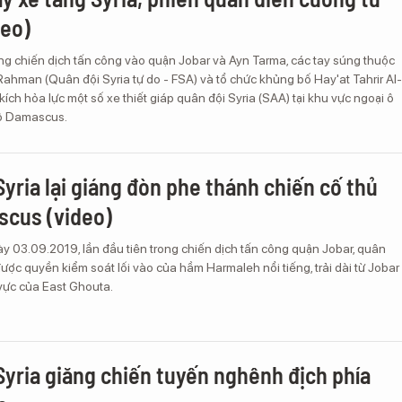
deo)
ng chiến dịch tấn công vào quận Jobar và Ayn Tarma, các tay súng thuộc
ahman (Quân đội Syria tự do - FSA) và tổ chức khủng bố Hay'at Tahrir Al-
ích hỏa lực một số xe thiết giáp quân đội Syria (SAA) tại khu vực ngoại ô
đô Damascus.
Syria lại giáng đòn phe thánh chiến cố thủ
scus (video)
y 03.09.2019, lần đầu tiên trong chiến dịch tấn công quận Jobar, quân
được quyền kiểm soát lối vào của hầm Harmaleh nổi tiếng, trải dài từ Jobar
vực của East Ghouta.
Syria giăng chiến tuyến nghênh địch phía