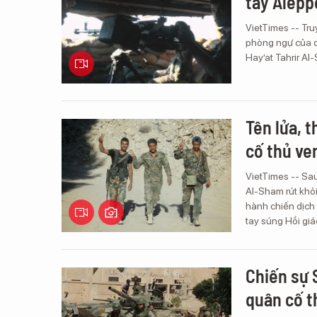
tây Alepp
VietTimes -- Truy
phòng ngự của qu
Hay’at Tahrir Al
Tên lửa, t
cố thủ ve
VietTimes -- Sau
Al-Sham rút khỏi
hành chiến dịch
tay súng Hồi giá
Chiến sự 
quân cố 