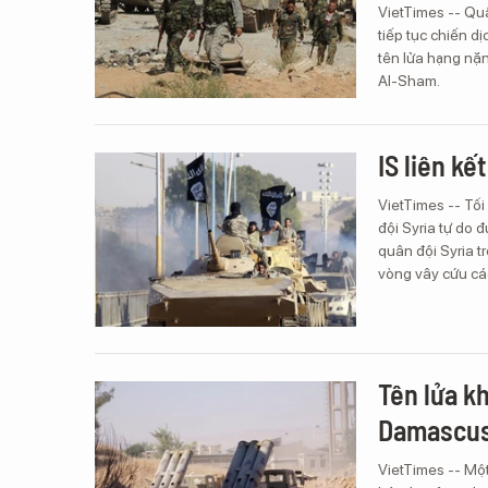
VietTimes -- Quâ
tiếp tục chiến 
tên lửa hạng nặ
Al-Sham.
IS liên k
VietTimes -- Tố
đội Syria tự do 
quân đội Syria 
vòng vây cứu cá
Tên lửa k
Damascu
VietTimes -- Một