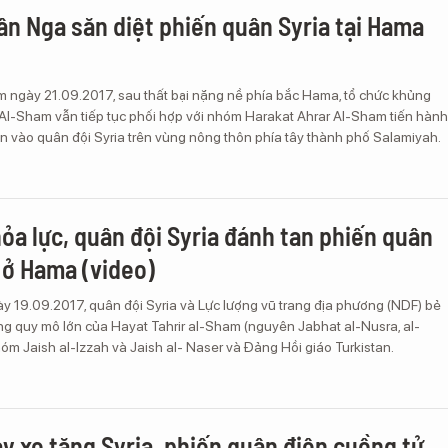
n Nga săn diệt phiến quân Syria tại Hama
 ngày 21.09.2017, sau thất bại nặng nề phía bắc Hama, tổ chức khủng
r Al-Sham vẫn tiếp tục phối hợp với nhóm Harakat Ahrar Al-Sham tiến hành
n vào quân đội Syria trên vùng nông thôn phía tây thành phố Salamiyah.
hỏa lực, quân đội Syria đánh tan phiến quân
 ở Hama (video)
y 19.09.2017, quân đội Syria và Lực lượng vũ trang địa phương (NDF) bẻ
ng quy mô lớn của Hayat Tahrir al-Sham (nguyên Jabhat al-Nusra, al-
óm Jaish al-Izzah và Jaish al- Naser và Đảng Hồi giáo Turkistan.
áy xe tăng Syria, phiến quân điên cuồng tử