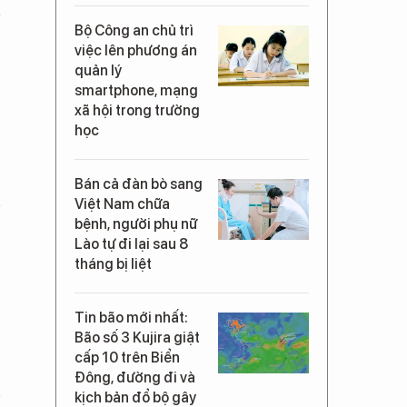
Bộ Công an chủ trì
việc lên phương án
quản lý
smartphone, mạng
xã hội trong trường
học
Bán cả đàn bò sang
Việt Nam chữa
bệnh, người phụ nữ
Lào tự đi lại sau 8
tháng bị liệt
Tin bão mới nhất:
Bão số 3 Kujira giật
cấp 10 trên Biển
Đông, đường đi và
kịch bản đổ bộ gây