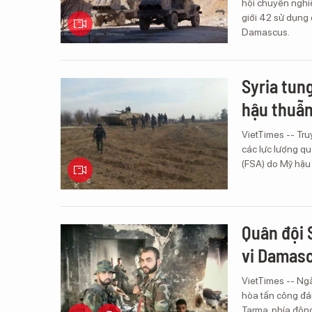
hội chuyên nghiệ
giới 42 sử dụng
Damascus.
Syria tun
hậu thuẫn
VietTimes -- Tru
các lực lượng qu
(FSA) do Mỹ hậu
Quân đội 
vi Damas
VietTimes -- Ngà
hòa tấn công đá
Tarma, phía đôn