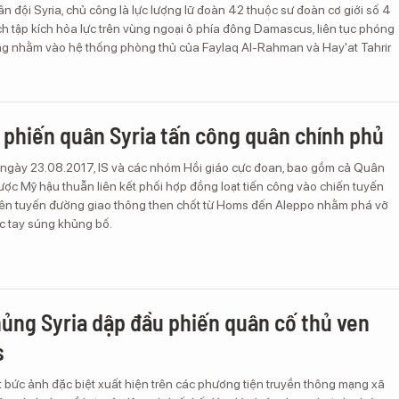
n đội Syria, chủ công là lực lượng lữ đoàn 42 thuộc sư đoàn cơ giới số 4
dịch tập kích hỏa lực trên vùng ngoại ô phía đông Damascus, liên tục phóng
ng nhằm vào hệ thống phòng thủ của Faylaq Al-Rahman và Hay'at Tahrir
ết phiến quân Syria tấn công quân chính phủ
i ngày 23.08.2017, IS và các nhóm Hồi giáo cực đoan, bao gồm cả Quân
được Mỹ hậu thuẫn liên kết phối hợp đồng loạt tiến công vào chiến tuyến
trên tuyến đường giao thông then chốt từ Homs đến Aleppo nhằm phá vỡ
c tay súng khủng bố.
hủng Syria dập đầu phiến quân cố thủ ven
s
 bức ảnh đặc biệt xuất hiện trên các phương tiện truyền thông mạng xã