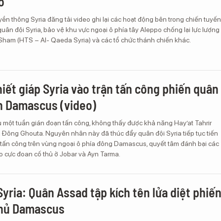
o
ền thông Syria đăng tải video ghi lại các hoạt động bên trong chiến tuyến
ân đội Syria, bảo vệ khu vực ngoại ô phía tây Aleppo chống lại lực lượng
-Sham (HTS – Al- Qaeda Syria) và các tổ chức thánh chiến khác.
hiết giáp Syria vào trận tấn công phiến quân
n Damascus (video)
 một tuần gián đoạn tấn công, không thấy được khả năng Hay’at Tahrir
 Đông Ghouta. Nguyên nhân này đã thúc đẩy quân đội Syria tiếp tục tiến
 tấn công trên vùng ngoại ô phía đông Damascus, quyết tâm đánh bại các
o cực đoan cố thủ ở Jobar và Ayn Tarma.
Syria: Quân Assad tập kích tên lửa diệt phiế
thủ Damascus