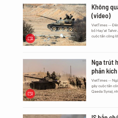
Không quâ
(video)
VietTimes -- Đêm
bố Hay'at Tahri
cuộc tấn công lớ
Nga trút 
phản kích
VietTimes -- Ngà
gãy cuộc tấn cô
Qaeda Syria), nh
IS bắn ch