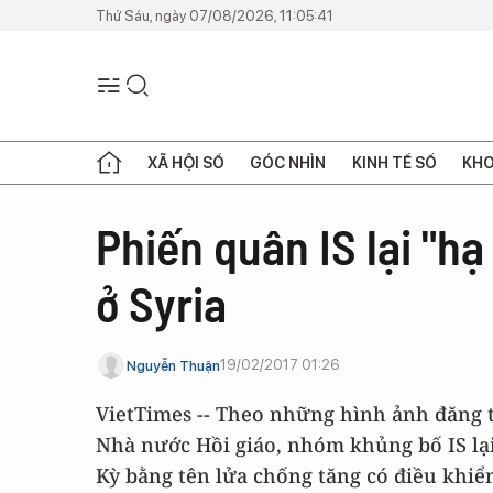
Thứ Sáu, ngày 07/08/2026, 11:05:41
XÃ HỘI SỐ
GÓC NHÌN
KINH TẾ SỐ
KHO
Phiến quân IS lại "h
ở Syria
19/02/2017 01:26
Nguyễn Thuận
VietTimes -- Theo những hình ảnh đăng t
Nhà nước Hồi giáo, nhóm khủng bố IS lại
Kỳ bằng tên lửa chống tăng có điều khiển