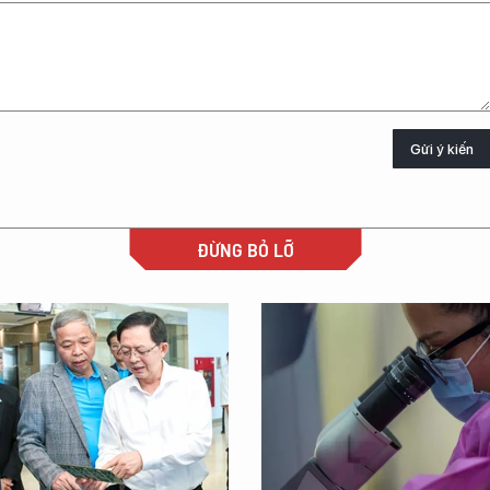
Gửi ý kiến
ĐỪNG BỎ LỠ