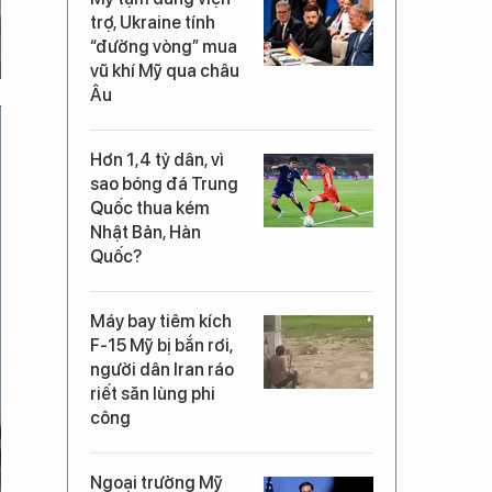
trợ, Ukraine tính
“đường vòng” mua
vũ khí Mỹ qua châu
Âu
Hơn 1,4 tỷ dân, vì
sao bóng đá Trung
Quốc thua kém
Nhật Bản, Hàn
Quốc?
Máy bay tiêm kích
F-15 Mỹ bị bắn rơi,
người dân Iran ráo
riết săn lùng phi
công
Ngoại trưởng Mỹ