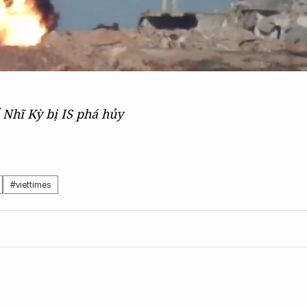
 Nhĩ Kỳ bị IS phá hủy
#viettimes