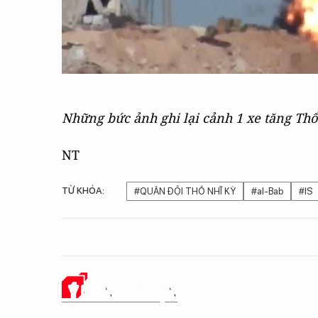
Những bức ảnh ghi lại cảnh 1 xe tăng Thổ
NT
TỪ KHÓA:
#QUÂN ĐỘI THỔ NHĨ KỲ
#al-Bab
#IS
Ý KIẾN CỦA BẠN