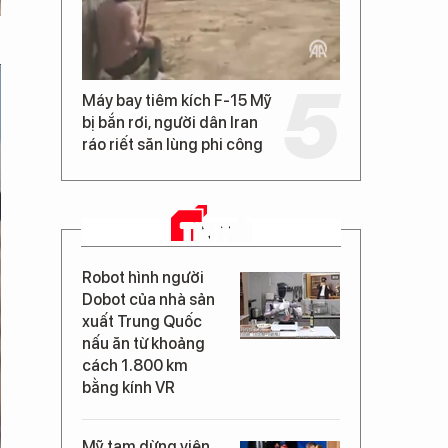
Máy bay tiêm kích F-15 Mỹ
bị bắn rơi, người dân Iran
ráo riết săn lùng phi công
TIN MỚI
Robot hình người
Dobot của nhà sản
xuất Trung Quốc
nấu ăn từ khoảng
cách 1.800 km
bằng kính VR
Mỹ tạm dừng viện