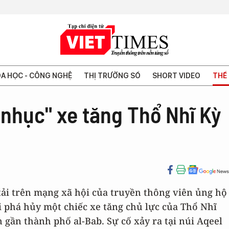
A HỌC - CÔNG NGHỆ
THỊ TRƯỜNG SỐ
SHORT VIDEO
THẾ 
ạ nhục" xe tăng Thổ Nhĩ Kỳ
ải trên mạng xã hội của truyền thông viên ủng hộ
 phá hủy một chiếc xe tăng chủ lực của Thổ Nhĩ
 gần thành phố al-Bab. Sự cố xảy ra tại núi Aqeel