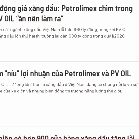
 động giá xăng dầu: Petrolimex chìm trong
V OIL “ăn nên làm ra”
h cả” ngành xăng dầu Việt Nam lỗ hơn 660 tỷ đồng, trong khi PV OIL -
g dầu lớn thứ hai thị trường lãi gần 600 tỷ đồng trong quý I/2026.
m "níu" lợi nhuận của Petrolimex và PV OIL
 OIL - 2 "ông lớn" bán lẻ xăng dầu ở Việt Nam đang có chung nỗi lo về sự
 của xe điện và những biến động thị trường năng lượng thế giới.
iệp có hơn 900 cửa hàng xăng dầu tăng lãi