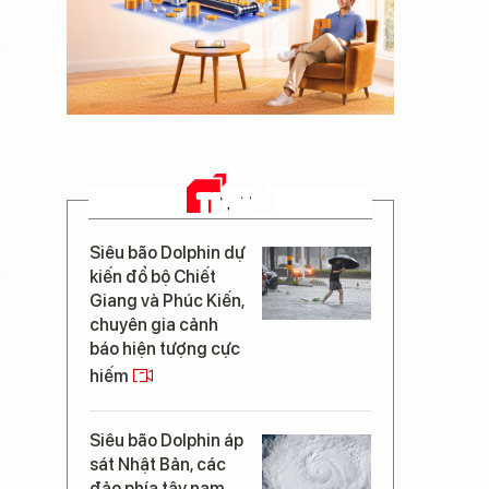
TIN MỚI
Siêu bão Dolphin dự
kiến đổ bộ Chiết
Giang và Phúc Kiến,
chuyên gia cảnh
báo hiện tượng cực
hiếm
Siêu bão Dolphin áp
sát Nhật Bản, các
đảo phía tây nam