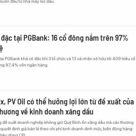
muốn đầu tư nhà máy lọc dầu.
 đặc tại PGBank: 16 cổ đông nắm trên 97%
ệ
ại PGBank khá cô đặc khi 3 tổ chức và 13 cá nhân sở hữu tới 409 triệu cổ
ơng 97,4% vốn ngân hàng.
, PV Oil có thể hưởng lợi lớn từ đề xuất của
hương về kinh doanh xăng dầu
 đề xuất doanh nghiệp không giữ Quỹ Bình ổn xăng dầu mà các thương
quyết định giá bán lẻ theo chi phí kinh doanh định mức, biến động hàng
 tiêu dùng CPI.