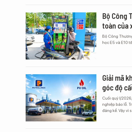
Bộ Công T
toàn của 
Bộ Công Thương 
học E5 và E10 tớ
Giải mã k
góc độ cấ
Cuối quý I/2026,
nghiệp báo lỗ. T
đáng kể. Vậy vì s