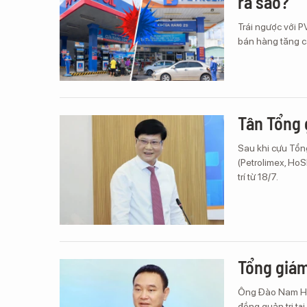
ra sao?
Trái ngược với P
bán hàng tăng ca
Tân Tổng 
Sau khi cựu Tổn
(Petrolimex, HoS
trí từ 18/7.
Tổng giám
Ông Đào Nam Hải
đồng quản trị tạ