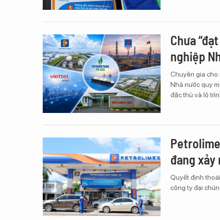
Chưa “đạt
nghiệp Nh
Chuyên gia cho 
Nhà nước quy mô 
đặc thù và lộ trìn
Petrolime
đang xảy 
Quyết định thoá
công ty đại chún