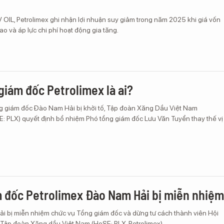
V OIL, Petrolimex ghi nhận lợi nhuận suy giảm trong năm 2025 khi giá vốn
o và áp lực chi phí hoạt động gia tăng.
giám đốc Petrolimex là ai?
g giám đốc Đào Nam Hải bị khởi tố, Tập đoàn Xăng Dầu Việt Nam
E: PLX) quyết định bổ nhiệm Phó tổng giám đốc Lưu Văn Tuyển thay thế vị
 đốc Petrolimex Đào Nam Hải bị miễn nhiệm
 bị miễn nhiệm chức vụ Tổng giám đốc và dừng tư cách thành viên Hội
i Tập đoàn Xăng dầu Việt Nam (HoSE: PLX, Petrolimex).