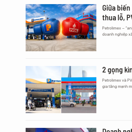
Giữa biến
thua lỗ, P
Petrolimex – “an
doanh nghiệp xăn
2 gọng kì
Petrolimex và PV
gia tăng mạnh mẽ
Doanh ngh