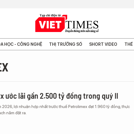
A HỌC - CÔNG NGHỆ
THỊ TRƯỜNG SỐ
SHORT VIDEO
THẾ 
EX
x ước lãi gần 2.500 tỷ đồng trong quý II
2026, lợi nhuận hợp nhất trước thuế Petrolimex đạt 1.960 tỷ đồng, thực
ch năm đặt ra.