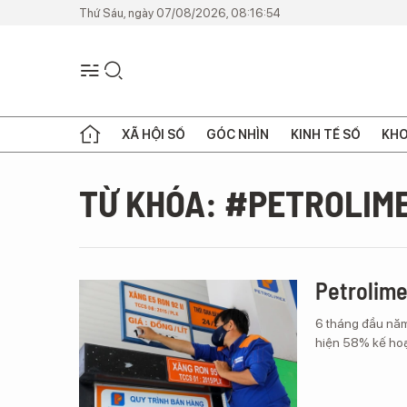
Thứ Sáu, ngày 07/08/2026, 08:16:54
XÃ HỘI SỐ
GÓC NHÌN
KINH TẾ SỐ
KHO
TỪ KHÓA: #PETROLIM
Petrolime
6 tháng đầu năm 
hiện 58% kế hoạ