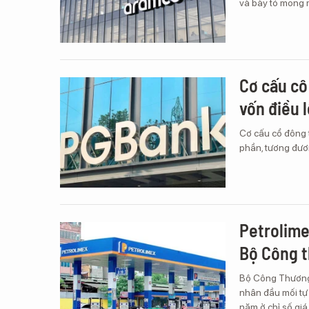
và bày tỏ mong 
Cơ cấu cô
vốn điều l
Cơ cấu cổ đông t
phần, tương đư
Petrolimex
Bộ Công t
Bộ Công Thương
nhân đầu mối tự 
năm ở chỉ số giá