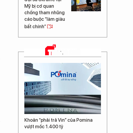
Mỹ bị cơ quan
chống tham nhũng
cáo buộc “làm giàu
bất chính”
TRANG CHỦ
Khoản “phải trả Vin” của Pomina
vượt mốc 1.400 tỷ