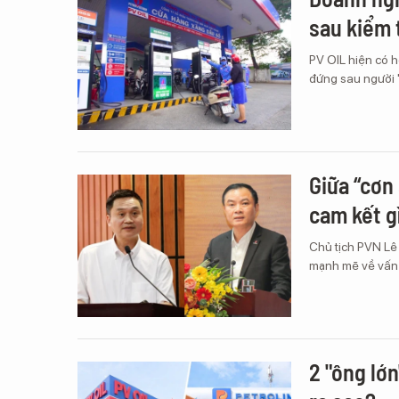
sau kiểm 
PV OIL hiện có 
đứng sau người "
Giữa “cơn
cam kết g
Chủ tịch PVN Lê
mạnh mẽ về vấn đ
2 "ông lớ