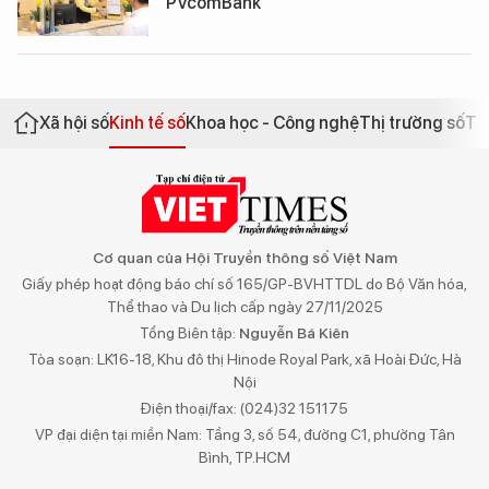
PVcomBank
Xã hội số
Kinh tế số
Khoa học - Công nghệ
Thị trường số
Th
Cơ quan của Hội Truyền thông số Việt Nam
Giấy phép hoạt động báo chí số 165/GP-BVHTTDL do Bộ Văn hóa,
Thể thao và Du lịch cấp ngày 27/11/2025
Tổng Biên tập:
Nguyễn Bá Kiên
Tòa soạn: LK16-18, Khu đô thị Hinode Royal Park, xã Hoài Đức, Hà
Nội
Điện thoại/fax: (024)32 151175
VP đại diện tại miền Nam: Tầng 3, số 54, đường C1, phường Tân
Bình, TP.HCM