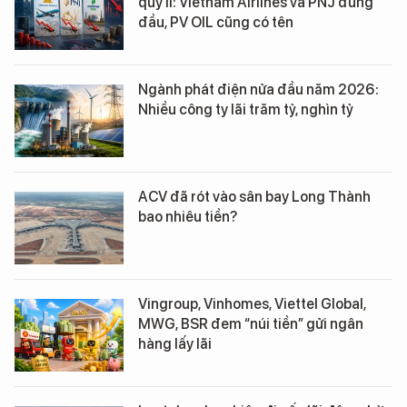
quý II: Vietnam Airlines và PNJ đứng
đầu, PV OIL cũng có tên
Ngành phát điện nửa đầu năm 2026:
Nhiều công ty lãi trăm tỷ, nghìn tỷ
ACV đã rót vào sân bay Long Thành
bao nhiêu tiền?
Vingroup, Vinhomes, Viettel Global,
MWG, BSR đem “núi tiền” gửi ngân
hàng lấy lãi