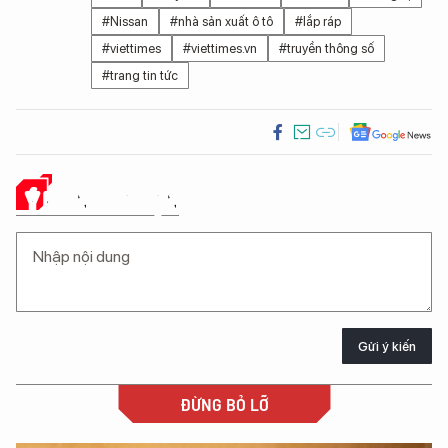
#Nissan
#nhà sản xuất ô tô
#lắp ráp
#viettimes
#viettimes.vn
#truyền thông số
#trang tin tức
Ý KIẾN CỦA BẠN
Gửi ý kiến
ĐỪNG BỎ LỠ