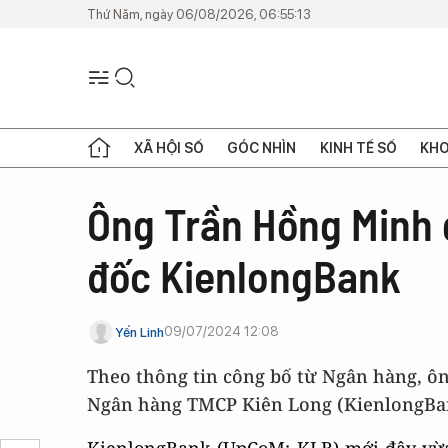
Thứ Năm, ngày 06/08/2026, 06:55:13
XÃ HỘI SỐ
GÓC NHÌN
KINH TẾ SỐ
KHO
Ông Trần Hồng Minh 
đốc KienlongBank
09/07/2024 12:08
Yến Linh
Theo thông tin công bố từ Ngân hàng, ô
Ngân hàng TMCP Kiên Long (KienlongBank