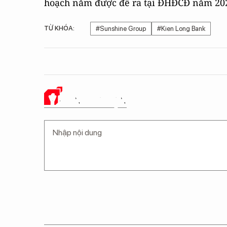
hoạch năm được đề ra tại ĐHĐCĐ năm 20
TỪ KHÓA:
#Sunshine Group
#Kien Long Bank
Ý KIẾN CỦA BẠN