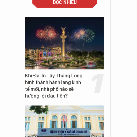
)
ĐỌC NHIỀU
g
c
g
n
g
Khi Đại lộ Tây Thăng Long
hình thành hành lang kinh
tế mới, nhà phố nào sẽ
hưởng lợi đầu tiên?