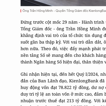
Ông Trần Hồng Minh - Quyền Tổng Giám đốc KienlongB
Đứng trước cột mốc 29 năm - Hành trình 
Tổng Giám đốc - ông Trần Hồng Minh đư
khẳng định vai trò của tổ chức tín dụng 
suốt gần ba thập kỷ. Với vai trò dẫn dắt
hơn nữa. Theo đó, việc đẩy mạnh phát tr
nền tảng Số sẽ mang đến cho khách hàng 
thành Ngân hàng Số hiện đại, thân thiện 
Ghi nhận hiện tại, đến hết Quý I/2024, n
đắn của Ban Lãnh đạo, KienlongBank đã g
huy động vốn đạt 78.822 tỷ đồng, dư nợ 
duy trì tỷ lệ an toàn vốn ở mức cao, đảm
nhuận trước thuế đạt 213 tỷ đồng. Với 