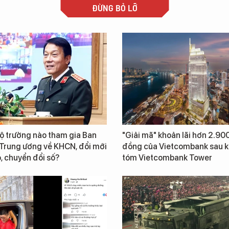
ĐỪNG BỎ LỠ
ộ trưởng nào tham gia Ban
"Giải mã" khoản lãi hơn 2.900
 Trung ương về KHCN, đổi mới
đồng của Vietcombank sau k
, chuyển đổi số?
tóm Vietcombank Tower