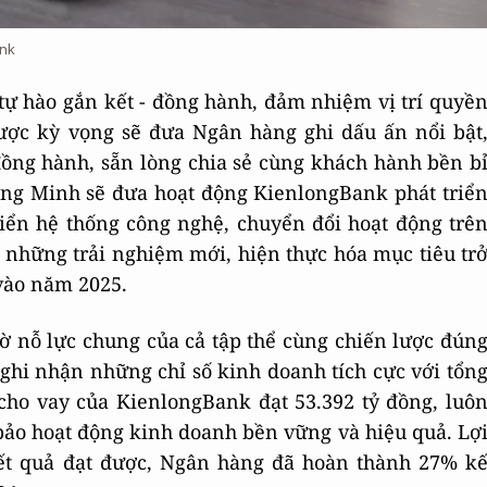
ank
tự hào gắn kết - đồng hành, đảm nhiệm vị trí quyề
ợc kỳ vọng sẽ đưa Ngân hàng ghi dấu ấn nổi bật
đồng hành, sẵn lòng chia sẻ cùng khách hành bền b
, ông Minh sẽ đưa hoạt động KienlongBank phát triể
iển hệ thống công nghệ, chuyển đổi hoạt động trê
những trải nghiệm mới, hiện thực hóa mục tiêu tr
vào năm 2025.
hờ nỗ lực chung của cả tập thể cùng chiến lược đún
hi nhận những chỉ số kinh doanh tích cực với tổn
cho vay của KienlongBank đạt 53.392 tỷ đồng, luô
 bảo hoạt động kinh doanh bền vững và hiệu quả. Lợ
kết quả đạt được, Ngân hàng đã hoàn thành 27% k