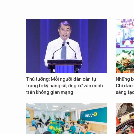
Thủ tướng: Mỗi người dân cần tự
Những b
trang bị kỹ năng số, ứng xử văn minh
Chỉ đạo
trên không gian mạng
sáng tạo