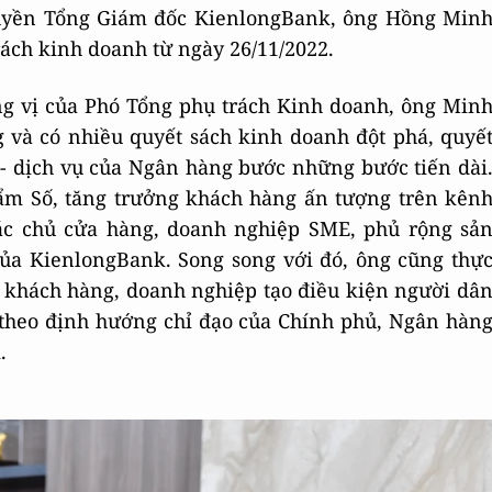
quyền Tổng Giám đốc KienlongBank, ông Hồng Min
ách kinh doanh từ ngày 26/11/2022.
ng vị của Phó Tổng phụ trách Kinh doanh, ông Min
 và có nhiều quyết sách kinh doanh đột phá, quyế
m - dịch vụ của Ngân hàng bước những bước tiến dài
hẩm Số, tăng trưởng khách hàng ấn tượng trên kên
các chủ cửa hàng, doanh nghiệp SME, phủ rộng sả
của KienlongBank. Song song với đó, ông cũng thự
 khách hàng, doanh nghiệp tạo điều kiện người dâ
i theo định hướng chỉ đạo của Chính phủ, Ngân hàn
.