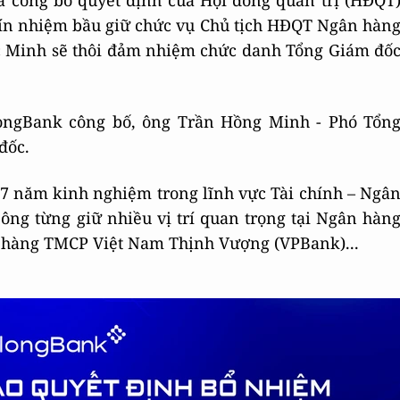
 công bố quyết định của Hội đồng quản trị (HĐQT
ín nhiệm bầu giữ chức vụ Chủ tịch HĐQT Ngân hàn
ọc Minh sẽ thôi đảm nhiệm chức danh Tổng Giám đố
ongBank công bố, ông Trần Hồng Minh - Phó Tổn
đốc.
7 năm kinh nghiệm trong lĩnh vực Tài chính – Ngâ
ông từng giữ nhiều vị trí quan trọng tại Ngân hàn
 hàng TMCP Việt Nam Thịnh Vượng (VPBank)...