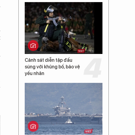
h
h
t
.
h
Cảnh sát diễn tập đấu
n
súng với khủng bố, bảo vệ
c
yếu nhân
n
g