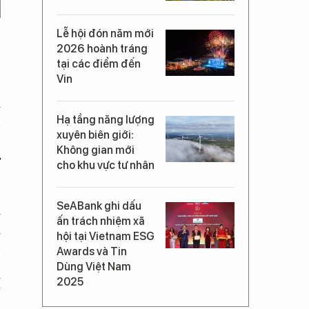
Lễ hội đón năm mới
2026 hoành tráng
n
tại các điểm đến
Vin
,
ỉ
Hạ tầng năng lượng
n
xuyên biên giới:
n
Không gian mới
ở
cho khu vực tư nhân
SeABank ghi dấu
g
ấn trách nhiệm xã
g
hội tại Vietnam ESG
Awards và Tin
n
Dùng Việt Nam
i
2025
ế